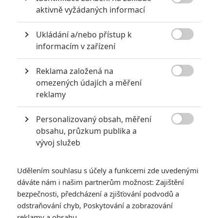
premiéry je stanoveno na 7.9. 2017.

aktivně vyžádaných informací
TAGY
To
It
Ukládání a/nebo přístup k

informacím v zařízení
Reklama založená na

omezených údajích a měření
reklamy
Personalizovaný obsah, měření
Javier Botet
Andres Muschietti
Gary Dauberman

Herec
Režisér
Scénárista
obsahu, průzkum publika a
vývoj služeb
Zobrazit další aktéry filmu
Udělením souhlasu s účely a funkcemi zde uvedenými
dáváte nám i našim partnerům možnost: Zajištění
bezpečnosti, předcházení a zjišťování podvodů a
odstraňování chyb, Poskytování a zobrazování
reklamy a obsahu