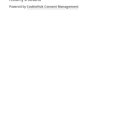
Powered by
CookieHub Consent Management
Vstoupit do galerie
Počet: 1
To: Pokračování už
se chystá
4
Anarvin
| 08.09.2017 19:26
To: Seznamte se s
prastarým zlem,
které živí utrpení a
ďábelské hry
0
Anarvin
| 14.08.2017 15:51