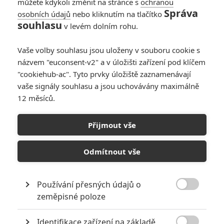
můžete kdykoli změnit na stránce s
ochranou
Správa
osobních údajů
nebo kliknutím na tlačítko
souhlasu
v levém dolním rohu.
To
Vaše volby souhlasu jsou uloženy v souboru cookie s
názvem "euconsent-v2" a v úložišti zařízení pod klíčem
Originální název:
It
"cookiehub-ac". Tyto prvky úložiště zaznamenávají
Český název:
To
vaše signály souhlasu a jsou uchovávány maximálně
Premiéra:
05.09.2017
12 měsíců.
Česká premiéra:
07.09.2017
Žánr:
Dobrodružný
,
Drama
,
Thriller
,
Horor
Země původu:
USA
Přijmout vše
Románové To se odehrává ve dvou časových rovinách. V té první
na sebe tajemná bytost bere podobu klauna a terorizuje skupinku
Odmítnout vše
dospívajících dětí, v malém americkém městečku. Ve druhé jsou už
postavy dospělé a rozhodnou se své dětské noční můře konečně
postavit.
Používání přesných údajů o

zeměpisné poloze
V hlavních rolích hrají Bill Skarsgård, Jaeden Lieberher, Finn
Wolfhard, Jack Dylan Grazer, Wyatt Oleff,Chosen Jacobs a Jeremy
Ray Taylor. Režíruje Andy Muschietti, datum české a slovenské
Identifikace zařízení na základě