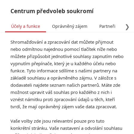
Centrum předvoleb soukromí
❯
Účely a funkce
Oprávněný zájem
Partneři
Pro
Tog
Shromažďování a zpracování dat můžete přijmout
navi
nebo odmítnou najednou pomocí tlačítek níže nebo
můžete přizpůsobit jednotlivé souhlasy zapnutím nebo
vypnutím přepínače, který je u každého účelu nebo
funkce. Tyto informace sdílíme s našimi partnery na
základě souhlasu a oprávněného zájmu. V záložce s
dodavateli najdete seznam našich partnerů. Máte zde
možnost upravit váš souhlas pro každého z nich i
vznést námitku proti zpracování údajů u těch, kteří
tvrdí, že mají oprávněný zájem vaše data zpracovat.
Vaše volby zde jsou relevantní pouze pro tuto
konkrétní stránku. Vaše nastavení a odvolání souhlasu