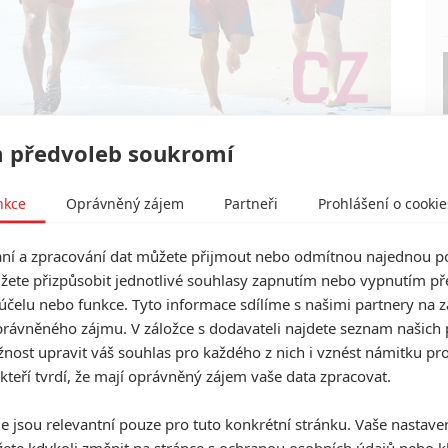
 předvoleb soukromí
nkce
Oprávněný zájem
Partneři
Prohlášení o cookie
í a zpracování dat můžete přijmout nebo odmítnou najednou po
žete přizpůsobit jednotlivé souhlasy zapnutím nebo vypnutím pře
účelu nebo funkce. Tyto informace sdílíme s našimi partnery na 
rávněného zájmu. V záložce s dodavateli najdete seznam našich 
ost upravit váš souhlas pro každého z nich i vznést námitku pro
 kteří tvrdí, že mají oprávněný zájem vaše data zpracovat.
Vstoupit do
e jsou relevantní pouze pro tuto konkrétní stránku. Vaše nastave
galerie
ete kdykoli změnit na stránce s
ochranou osobních údajů
nebo kl