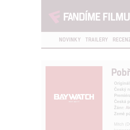
NOVINKY
TRAILERY
RECEN
Pobř
Originál
Český n
Premiér
Česká p
Žánr:
Ak
Země p
Mitch (D
kompase