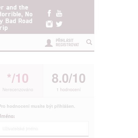
er and the
Horrible, No
ry Bad Road
rip
PŘIHLÁSIT
REGISTROVAT
*/10
8.0/10
Nerecenzováno
1 hodnocení
Pro hodnocení musíte být přihlášen.
Jméno: