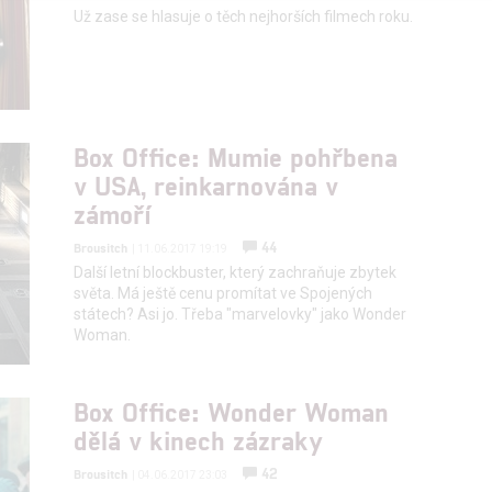
alizovaný obsah, měření obsahu, průzkum publika a vývoj
Už zase se hlasuje o těch nejhorších filmech roku.
hlasu s účely a funkcemi zde uvedenými dáváte nám i našim pa
štění bezpečnosti, předcházení a zjišťování podvodů a odstraňov
Box Office: Mumie pohřbena
a zobrazování reklamy a obsahu
v USA, reinkarnována v
zámoří
44
Brousitch
| 11.06.2017 19:19
Další letní blockbuster, který zachraňuje zbytek
světa. Má ještě cenu promítat ve Spojených
státech? Asi jo. Třeba "marvelovky" jako Wonder
Woman.
Box Office: Wonder Woman
dělá v kinech zázraky
42
Brousitch
| 04.06.2017 23:03