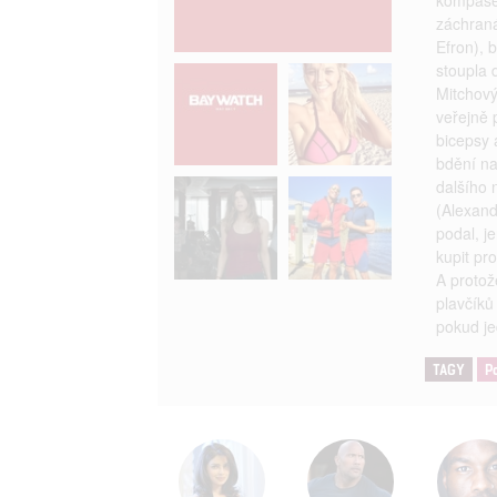
záchraná
Efron), 
stoupla 
Mitchový
veřejně 
bicepsy 
bdění na
dalšího 
(Alexand
podal, j
kupit pr
A protož
plavčíků
pokud je
TAGY
P