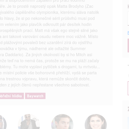
ře. Je to prostě naprostý opak Matta Brodyho (Zac
bývalého úspěšného olympionika, kterému sláva natolik
do hlavy, že si po nekonečné sérii průšvihů musí pod
m velením jako plavčík odkroutit pár desítek hodin
prospěšných prací. Matt má však ego stejně silné jako
a ani takové varování osudu nebere moc vážně. Místo
d plážovými povaleči bez uzardění zírá do výstřihu
nováčka v týmu, nádherné ale odtažité Summer
ra Daddario). Za jiných okolností by si ho Mitch asi
enže teď na to nemá čas, protože se mu na pláži začaly
oblémy. Tu moře vyplaví pytlíček s drogami, tu mrtvolu...
e místní policie vše bohorovně přehlíží, vydá se parta
 na trestnou výpravu, která nemůže skončit dobře,
den z jejích členů nepřestane všechno sabotovat.
obřežní hlídka
Baywatch