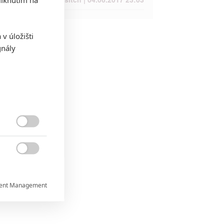
v úložišti
gnály


ent Management

