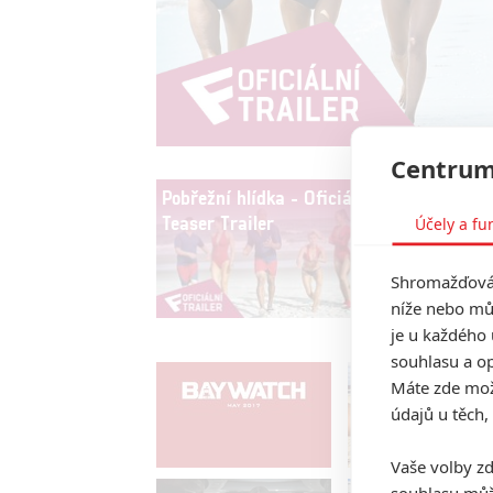
Centrum
Pobřežní hlídka - Oficiální
Teaser Trailer
Účely a fu
Shromažďován
níže nebo mů
je u každého 
souhlasu a op
Máte zde možn
údajů u těch,
Vaše volby zd
souhlasu můž