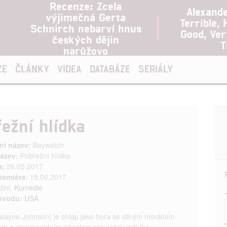
Recenze: Zcela
Alexand
výjimečná Gerta
Terrible, 
Schnirch nebarví hnus
Good, Ve
českých dějin
T
narůžovo
ZE
ČLÁNKY
VIDEA
DATABÁZE
SERIÁLY
ežní hlídka
ní název:
Baywatch
ázev:
Pobřežní hlídka
a:
26.05.2017
remiéra:
15.06.2017
ční
,
Komedie
ůvodu:
USA
wayne Johnson) je chlap jako hora se silným morálním
m a stoprocentním zápalem pro práci vodního