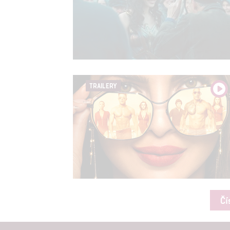
TRAILERY
Čí