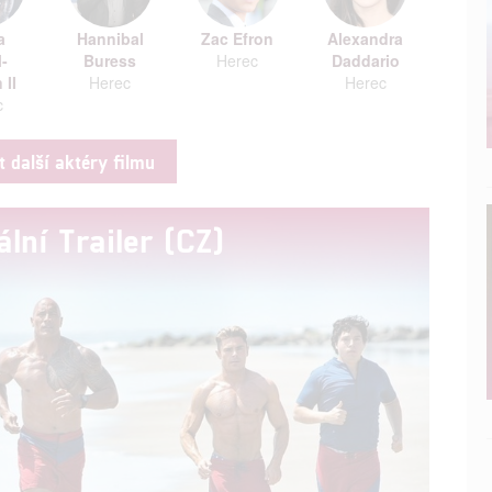
a
Hannibal
Zac Efron
Alexandra
-
Buress
Herec
Daddario
 II
Herec
Herec
c
t další aktéry filmu
ální Trailer (CZ)