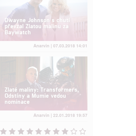
Dwayne Johnson s chutí
převzal Zlatou malinu za
Baywatch
Anarvin | 07.03.2018 14:01
Zlaté maliny: Transformers,
Odstíny a Mumie vedou
nominace
Anarvin | 22.01.2018 19:57