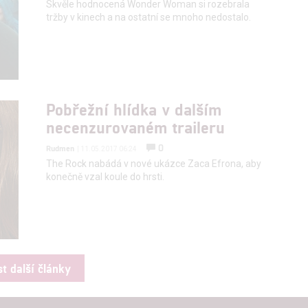
Skvěle hodnocená Wonder Woman si rozebrala
tržby v kinech a na ostatní se mnoho nedostalo.
Pobřežní hlídka v dalším
necenzurovaném traileru
0
Rudmen
| 11.05.2017 06:24
The Rock nabádá v nové ukázce Zaca Efrona, aby
konečně vzal koule do hrsti.
st další články