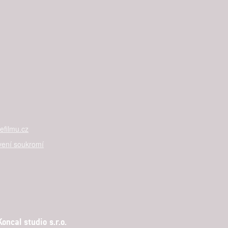
filmu.cz
vení soukromí
ncal studio s.r.o.