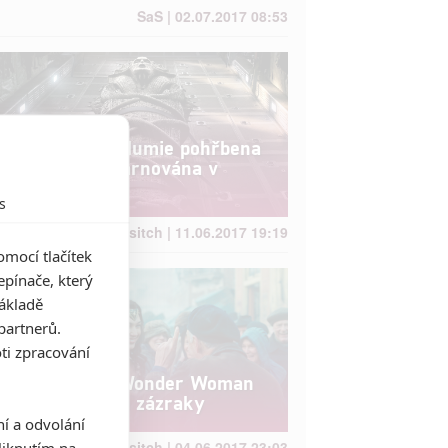
SaS | 02.07.2017 08:53
Box Office: Mumie pohřbena
v USA, reinkarnována v
zámoří
s
Brousitch | 11.06.2017 19:19
mocí tlačítek
pínače, který
základě
partnerů.
ti zpracování
Box Office: Wonder Woman
dělá v kinech zázraky
ní a odvolání
Brousitch | 04.06.2017 23:03
iknutím na