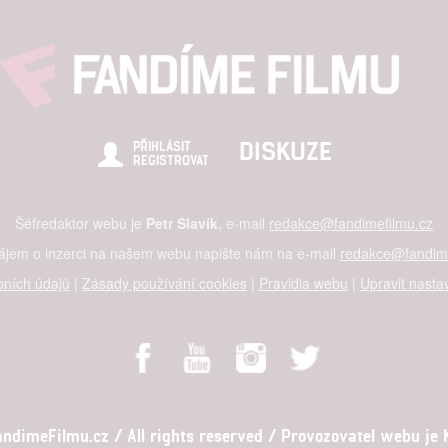
DISKUZE
PŘIHLÁSIT
REGISTROVAT
Šéfredaktor webu je
Petr Slavík
, e-mail
redakce@fandimefilmu.cz
zájem o inzerci na našem webu napište nám na e-mail
redakce@fandime
ních údajů
|
Zásady používání cookies
|
Pravidla webu
|
Upravit nasta
dimeFilmu.cz / All rights reserved / Provozovatel webu je Ko