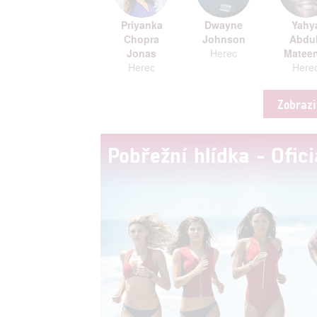
Priyanka
Dwayne
Yahy
Chopra
Johnson
Abdul
Jonas
Herec
Mateen
Herec
Here
Zobrazi
Pobřežní hlídka - Ofici