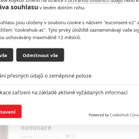
Počet: 55
áva souhlasu
v levém dolním rohu.
uhlasu jsou uloženy v souboru cookie s názvem "euconsent-v2" a 
klíčem "cookiehub-ac". Tyto prvky úložiště zaznamenávají vaše si
sou uchovávány maximálně 12 měsíců.
Dwayne Johnson s chutí
převzal Zlatou malinu za
Baywatch
vše
Odmítnout vše
2
Anarvin
| 07.03.2018 14:01
Pár měsíců zpátky The Rock prohlašoval, že jsou
ání přesných údajů o zeměpisné poloze
recenzenti pitomý, teď už jim děkuje a kaje se za
nepovedenou Pobřežní hlídku.
ikace zařízení na základě aktivně vyžádaných informací
í a/nebo přístup k informacím v zařízení
Zlaté maliny: Transformers,
stavení
Powered by
CookieHub Cons
Odstíny a Mumie vedou
a založená na omezených údajích a měření reklamy
nominace
33
Anarvin
| 22.01.2018 19:57