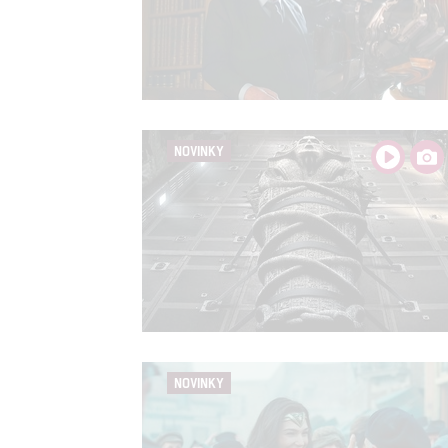
Person
služeb
Udělením sou
možnost: Zaji
Poskytování 
NOVINKY
NOVINKY