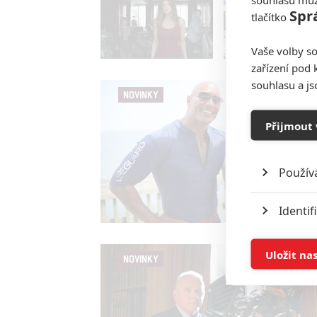
Spr
tlačítko
Vaše volby so
zařízení pod 
souhlasu a j
NOVINKY
Přijmout 
Použív
Identif
Ukládán
Uložit na
NOVINKY
Reklam