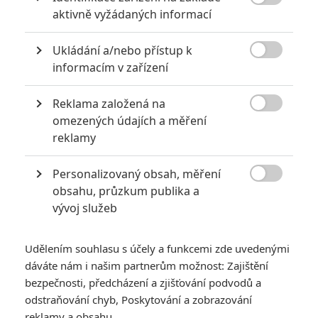
věta: „Řekneš slovo a jseš mrtvá.“ Jenže takový plán má spoustu

aktivně vyžádaných informací
rizik...
TAGY
Jackie Brown
Jackie Brownová
Ukládání a/nebo přístup k

informacím v zařízení
Reklama založená na
Robert De Niro

omezených údajích a měření
Herec
reklamy
Personalizovaný obsah, měření
Samuel L. Jackson
Michael Keaton

obsahu, průzkum publika a
Herec
Herec
vývoj služeb
Udělením souhlasu s účely a funkcemi zde uvedenými
dáváte nám i našim partnerům možnost: Zajištění
bezpečnosti, předcházení a zjišťování podvodů a
odstraňování chyb, Poskytování a zobrazování
Quentin Tarantino
Quentin Tarantino
Quentin Tarantino
reklamy a obsahu