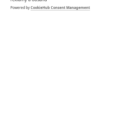
Herec
Režisér
Scénárista
Powered by
CookieHub Consent Management
Zobrazit další aktéry filmu
Vstoupit do galerie
Počet: 1
*/10
*/10
Nerecenzováno
Zatím nehodnoceno