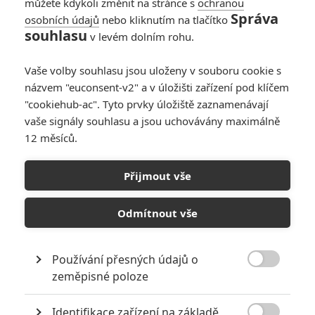
můžete kdykoli změnit na stránce s
ochranou
Správa
osobních údajů
nebo kliknutím na tlačítko
souhlasu
v levém dolním rohu.
Jackie Brownová
Vaše volby souhlasu jsou uloženy v souboru cookie s
názvem "euconsent-v2" a v úložišti zařízení pod klíčem
Originální název:
Jackie Brown
"cookiehub-ac". Tyto prvky úložiště zaznamenávají
Český název:
Jackie Brownová
vaše signály souhlasu a jsou uchovávány maximálně
Premiéra:
24.12.1997
12 měsíců.
Česká premiéra:
16.07.1998
Žánr:
Akční
,
Komedie
,
Krimi
,
Drama
,
Thriller
,
Romantický
Země původu:
USA
Přijmout vše
Adpaptace románu Rum Punch klasika soudobé drsné školy a
bestsellerového spisovatele Elmora Leonarda. Jackie Brownová je
Odmítnout vše
černá letuška, která si přivydělává pašováním špinavých peněz
drogového dealera a obchodníka. Je chycena dvěma policejními
agenty, kteří ji však slíbí shovívavost, pokud pomůže svého šéfa
Používání přesných údajů o
dopadnout a usvědčit. Jackie, která je na svobodě jen díky kauci

zeměpisné poloze
svého milence, zosnuje plán, jak najednou získat milionový balík,
zbavit se policistů i nepohodlného šéfa, jehož nejčastější replikou je
Identifikace zařízení na základě