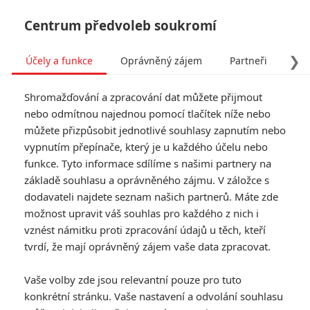
Centrum předvoleb soukromí
❯
Účely a funkce
Oprávněný zájem
Partneři
Pro
Tog
Shromažďování a zpracování dat můžete přijmout
navi
nebo odmítnou najednou pomocí tlačítek níže nebo
můžete přizpůsobit jednotlivé souhlasy zapnutím nebo
vypnutím přepínače, který je u každého účelu nebo
funkce. Tyto informace sdílíme s našimi partnery na
základě souhlasu a oprávněného zájmu. V záložce s
dodavateli najdete seznam našich partnerů. Máte zde
možnost upravit váš souhlas pro každého z nich i
vznést námitku proti zpracování údajů u těch, kteří
tvrdí, že mají oprávněný zájem vaše data zpracovat.
Vaše volby zde jsou relevantní pouze pro tuto
konkrétní stránku. Vaše nastavení a odvolání souhlasu