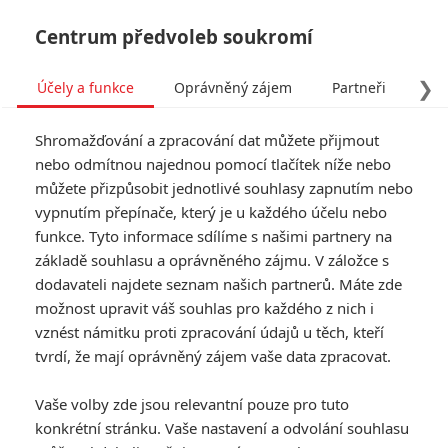
Centrum předvoleb soukromí
❯
Účely a funkce
Oprávněný zájem
Partneři
Pro
Tog
Shromažďování a zpracování dat můžete přijmout
navi
nebo odmítnou najednou pomocí tlačítek níže nebo
můžete přizpůsobit jednotlivé souhlasy zapnutím nebo
vypnutím přepínače, který je u každého účelu nebo
funkce. Tyto informace sdílíme s našimi partnery na
základě souhlasu a oprávněného zájmu. V záložce s
dodavateli najdete seznam našich partnerů. Máte zde
možnost upravit váš souhlas pro každého z nich i
vznést námitku proti zpracování údajů u těch, kteří
tvrdí, že mají oprávněný zájem vaše data zpracovat.
Vaše volby zde jsou relevantní pouze pro tuto
konkrétní stránku. Vaše nastavení a odvolání souhlasu