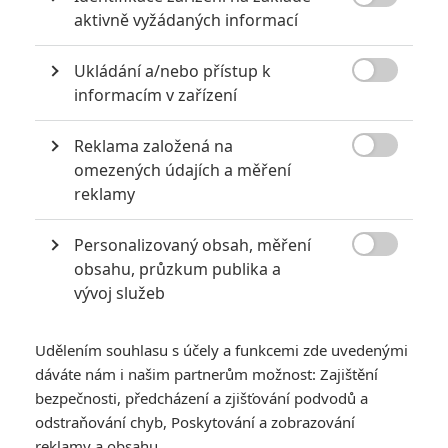
dvojice zapřisáhlých nepřátel. Jedním z nich je James T. Kirk (Chris

aktivně vyžádaných informací
Pine), nezvedený venkovský kluk z Iowy a milovník života „na
hraně“. Druhým je Spock (Zachary Quinto), vychovaný ve
společnosti, která staví na logice a odmítá veškeré emoce. Divoký
Ukládání a/nebo přístup k
instinkt se střetne s chladným rozumem, ovšem pouze jejich

informacím v zařízení
spojení provede posádku bez úhony velkým nebezpečím, které
představuje pomstychtivý Nero (Eric Bana). Kirk a jeho bližní se
Reklama založená na
odvážně pustí tam, kam se dosud nikdo nevydal…

omezených údajích a měření
TAGY
Star Trek
reklamy
Personalizovaný obsah, měření

obsahu, průzkum publika a
vývoj služeb
Udělením souhlasu s účely a funkcemi zde uvedenými
dáváte nám i našim partnerům možnost: Zajištění
Tyler Perry
Winona Ryder
Chris Hemsworth
bezpečnosti, předcházení a zjišťování podvodů a
Herec
Herec
Herec
odstraňování chyb, Poskytování a zobrazování
reklamy a obsahu