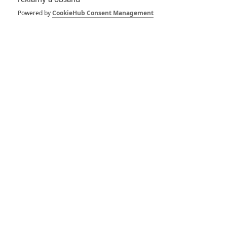
Powered by
CookieHub Consent Management
Chris Pine
Simon Pegg
Scottie Thompson
Herec
Herec
Herec
Zobrazit další aktéry filmu
Vstoupit do galerie
Počet: 1
Star Trek už dosáhl