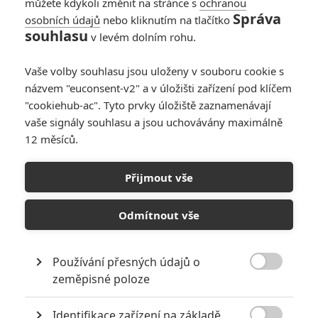
můžete kdykoli změnit na stránce s
ochranou
Správa
osobních údajů
nebo kliknutím na tlačítko
souhlasu
v levém dolním rohu.
Star Trek
Vaše volby souhlasu jsou uloženy v souboru cookie s
názvem "euconsent-v2" a v úložišti zařízení pod klíčem
Originální název:
Star Trek
"cookiehub-ac". Tyto prvky úložiště zaznamenávají
Český název:
Star Trek
vaše signály souhlasu a jsou uchovávány maximálně
Premiéra:
07.05.2009
12 měsíců.
Česká premiéra:
07.05.2009
Žánr:
Akční
,
Sci-Fi
,
Dobrodružný
Země původu:
USA
,
Německo
Přijmout vše
Zapomeňte všechno, co víte! Tvůrce seriálů Ztraceni, Fringe, Alias
a filmů Mission: Impossible III nebo Monstrum - J. J. Abrams -
Odmítnout vše
přináší na stříbrné plátno zcela nové sci-fi dobrodružství. Star Trek,
jak ho ještě neznáte. Příběh pojednává o první výpravě mladé
posádky na palubě hvězdné lodi U.S.S. Enterprise. Jejich cestu
Používání přesných údajů o
doprovází spousta akce, humoru a vesmírného nebezpečenství.

zeměpisné poloze
Nováčci musejí nalézt způsob, jak zastavit padoucha, jehož honba
za pomstou ohrožuje celé lidstvo. Osud Galaxie spočívá v rukou
Identifikace zařízení na základě