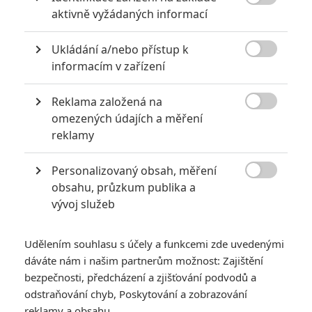
stanoveno na 21.7. 2016.

aktivně vyžádaných informací
TAGY
Star Trek Beyond
Star Trek: Do neznáma
Start Trek
Ukládání a/nebo přístup k

informacím v zařízení
Reklama založená na

omezených údajích a měření
reklamy
Chris Pine
Simon Pegg
Karl Urban
Personalizovaný obsah, měření
Herec
Herec
Herec

obsahu, průzkum publika a
vývoj služeb
Udělením souhlasu s účely a funkcemi zde uvedenými
dáváte nám i našim partnerům možnost: Zajištění
bezpečnosti, předcházení a zjišťování podvodů a
odstraňování chyb, Poskytování a zobrazování
Idris Elba
Danny Pudi
Zoe Saldana
reklamy a obsahu
Herec
Herec
Herec