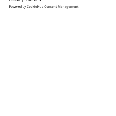
Powered by
CookieHub Consent Management
Zobrazit další aktéry filmu
Star Trek: Do neznáma - První
dojmy
Star Trek: Do neznáma -
Star Trek: Do neznáma - TV
Film o filmu (Rihanna
Spot (Last Report)
Featurette)