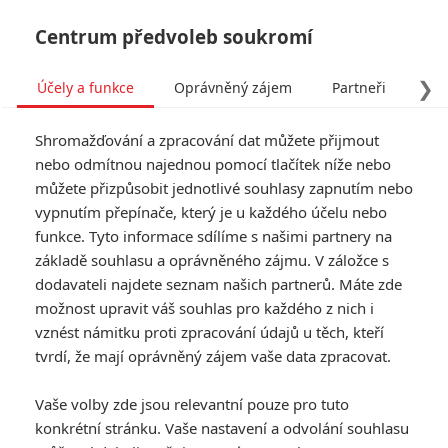
Centrum předvoleb soukromí
❯
Účely a funkce
Oprávněný zájem
Partneři
Pro
Tog
Shromažďování a zpracování dat můžete přijmout
navi
nebo odmítnou najednou pomocí tlačítek níže nebo
můžete přizpůsobit jednotlivé souhlasy zapnutím nebo
vypnutím přepínače, který je u každého účelu nebo
funkce. Tyto informace sdílíme s našimi partnery na
základě souhlasu a oprávněného zájmu. V záložce s
dodavateli najdete seznam našich partnerů. Máte zde
možnost upravit váš souhlas pro každého z nich i
vznést námitku proti zpracování údajů u těch, kteří
tvrdí, že mají oprávněný zájem vaše data zpracovat.
Vaše volby zde jsou relevantní pouze pro tuto
konkrétní stránku. Vaše nastavení a odvolání souhlasu