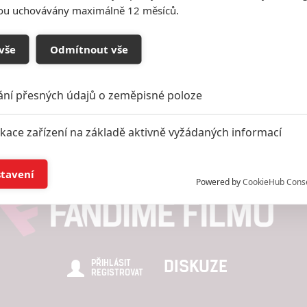
sou uchovávány maximálně 12 měsíců.
Vstoupit do
vše
Odmítnout vše
galerie
Počet: 1
ání přesných údajů o zeměpisné poloze
ikace zařízení na základě aktivně vyžádaných informací
í a/nebo přístup k informacím v zařízení
stavení
Powered by
CookieHub Cons
a založená na omezených údajích a měření reklamy
alizovaný obsah, měření obsahu, průzkum publika a vývoj
DISKUZE
PŘIHLÁSIT
REGISTROVAT
hlasu s účely a funkcemi zde uvedenými dáváte nám i našim pa