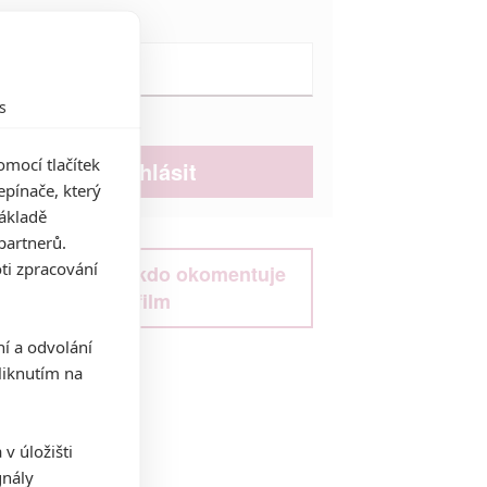
Heslo:
s
Zůstat přihlášen
mocí tlačítek
pínače, který
základě
partnerů.
ti zpracování
Buďte první kdo okomentuje
film
ní a odvolání
iknutím na
v úložišti
gnály