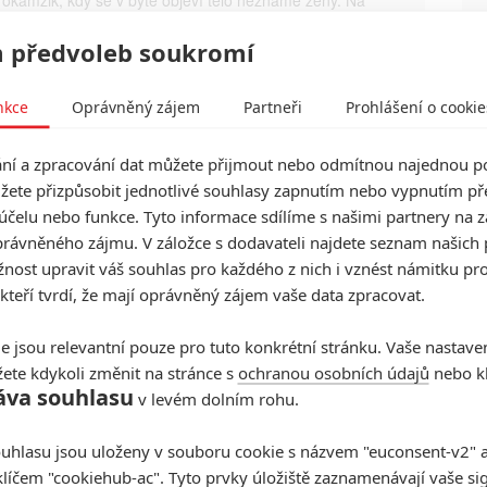
chází řada otázek, které je třeba zodpovědět. Nikdo si
ýt ničím jistý a prvotní důvěra se vytrácí.
 předvoleb soukromí
atnější ovšem je, kdo je vrah. Loft je americkým
stejnojmenného belgického thrilleru z roku 2008,
nkce
Oprávněný zájem
Partneři
Prohlášení o cookie
ežie se ujal i tentokrát Erik Van Looy.
he Loft
í a zpracování dat můžete přijmout nebo odmítnou najednou po
žete přizpůsobit jednotlivé souhlasy zapnutím nebo vypnutím pře
účelu nebo funkce. Tyto informace sdílíme s našimi partnery na 
rávněného zájmu. V záložce s dodavateli najdete seznam našich 
ost upravit váš souhlas pro každého z nich i vznést námitku pro
 kteří tvrdí, že mají oprávněný zájem vaše data zpracovat.
e jsou relevantní pouze pro tuto konkrétní stránku. Vaše nastave
ete kdykoli změnit na stránce s
ochranou osobních údajů
nebo kl
áva souhlasu
v levém dolním rohu.
t další aktéry filmu
uhlasu jsou uloženy v souboru cookie s názvem "euconsent-v2" a 
klíčem "cookiehub-ac". Tyto prvky úložiště zaznamenávají vaše si