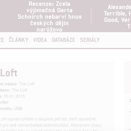
Recenze: Zcela
Alexand
výjimečná Gerta
Terrible, 
Schnirch nebarví hnus
Good, Ve
českých dějin
T
narůžovo
ZE
ČLÁNKY
VIDEA
DATABÁZE
SERIÁLY
Loft
ní název:
The Loft
ázev:
The Loft
a:
30.01.2015
riller
ůvodu:
USA
ft vypráví příběh o skupině pěti lidí, kteří společně
byt pro svá nemanželská dobrodružství. Kámenem úrazu
 okamžik, kdy se v bytě objeví tělo neznámé ženy. Na