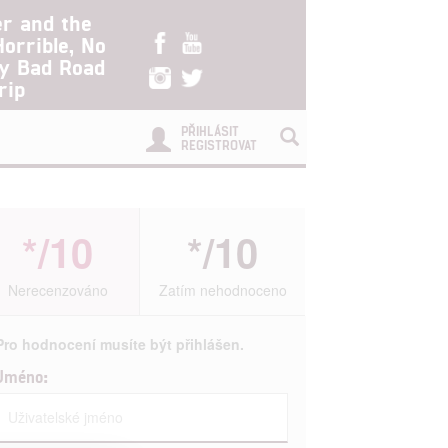
er and the
Horrible, No
ry Bad Road
rip
PŘIHLÁSIT
REGISTROVAT
*/10
*/10
Nerecenzováno
Zatím nehodnoceno
Pro hodnocení musíte být přihlášen.
Jméno: