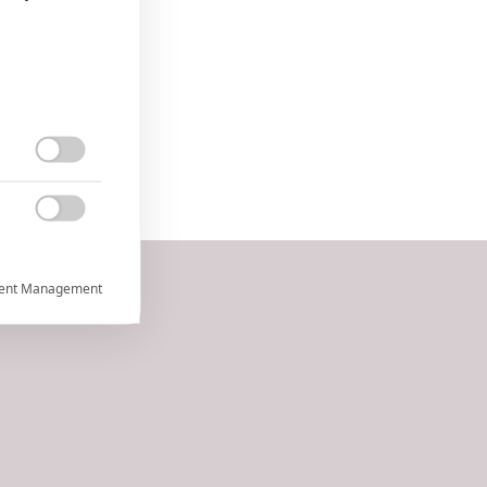


ent Management



rtnerům