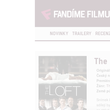
NOVINKY
TRAILERY
RECEN
The 
Originál
Český n
Premiér
Žánr:
Th
Země p
Snímek Lo
sdílejí 
se stává