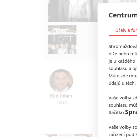
řadu při
nemůže b
Centrum
Nejpodst
remakem 
Účely a fu
přičemž r
TAGY
T
Shromažďován
níže nebo mů
je u každého 
souhlasu a op
Máte zde možn
údajů u těch,
Karl Urban
Vaše volby zd
Herec
souhlasu můž
Spr
tlačítko
Zobrazi
Vaše volby so
zařízení pod 