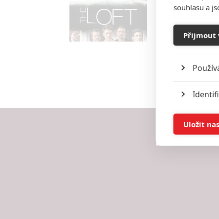
souhlasu a j
Přijmout 
Použív
Identif
Ukládán
Uložit na
Reklam
Person
služeb
Udělením sou