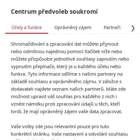
Centrum předvoleb soukromí
❯
Účely a funkce
Oprávněný zájem
Partneři
Pro
Tog
Shromažďování a zpracování dat můžete přijmout
navi
nebo odmítnou najednou pomocí tlačítek níže nebo
můžete přizpůsobit jednotlivé souhlasy zapnutím nebo
vypnutím přepínače, který je u každého účelu nebo
funkce. Tyto informace sdílíme s našimi partnery na
základě souhlasu a oprávněného zájmu. V záložce s
dodavateli najdete seznam našich partnerů. Máte zde
možnost upravit váš souhlas pro každého z nich i
vznést námitku proti zpracování údajů u těch, kteří
tvrdí, že mají oprávněný zájem vaše data zpracovat.
Vaše volby zde jsou relevantní pouze pro tuto
konkrétní stránku. Vaše nastavení a odvolání souhlasu