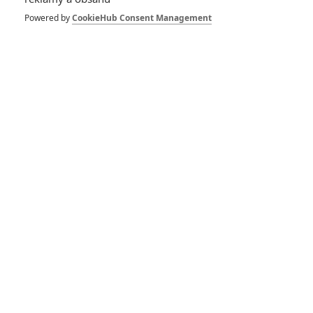
Powered by
CookieHub Consent Management
Vstoupit do galerie
Počet: 1
Riddick: Furya – Po
letech odkladů v létě
začne natáčení
0
Anarvin
| 06.05.2024 21:22
Číst další články