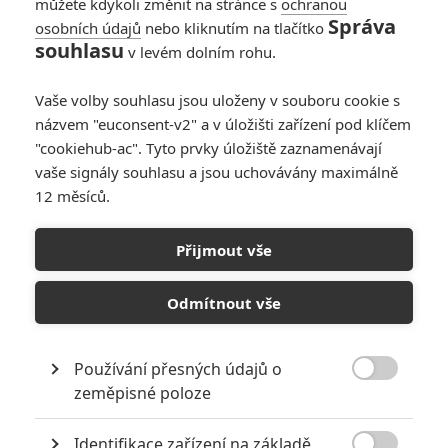
můžete kdykoli změnit na stránce s
ochranou
Správa
osobních údajů
nebo kliknutím na tlačítko
souhlasu
v levém dolním rohu.
Riddick
Vaše volby souhlasu jsou uloženy v souboru cookie s
názvem "euconsent-v2" a v úložišti zařízení pod klíčem
Originální název:
Riddick
"cookiehub-ac". Tyto prvky úložiště zaznamenávají
Český název:
Riddick
vaše signály souhlasu a jsou uchovávány maximálně
Premiéra:
06.09.2013
12 měsíců.
Žánr:
Akční
,
Sci-Fi
,
Thriller
Země původu:
USA
Přijmout vše
Zrazen vlastními druhy a ponechán napospas smrti na pusté
planetě. Riddick bojuje o přežití proti cizím predátorům a stává se
silnějším a nebezpečnějším, než kdykoliv předtím. Brzy na to se
Odmítnout vše
lovci odměn z celé galaxie nevědomky stávají pěšáky v jeho plánu
na cestě za pomstou. S jeho nepřáteli, přesně tam, kde je chce mít,
rozpoutá Riddick brutální útok pomsty před návratem na svou
Používání přesných údajů o
rodnou planetu Furya, aby ji zachránil před zničením.

zeměpisné poloze
TAGY
Riddick
Identifikace zařízení na základě