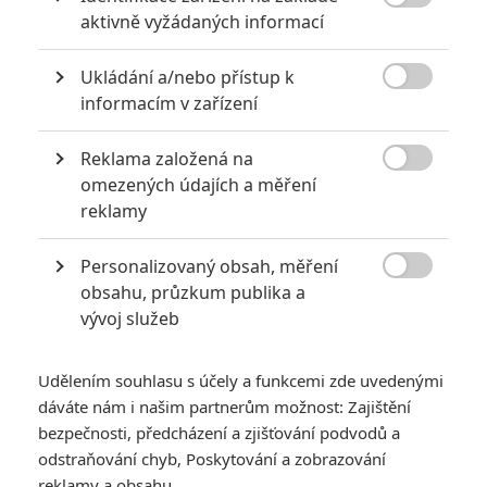

aktivně vyžádaných informací
Ukládání a/nebo přístup k

informacím v zařízení
Reklama založená na

omezených údajích a měření
Vin Diesel
Karl Urban
Katee Sackhoff
reklamy
Herec
Herec
Herec
Personalizovaný obsah, měření

obsahu, průzkum publika a
vývoj služeb
Udělením souhlasu s účely a funkcemi zde uvedenými
Dave Bautista
dáváte nám i našim partnerům možnost: Zajištění
Herec
bezpečnosti, předcházení a zjišťování podvodů a
odstraňování chyb, Poskytování a zobrazování
Zobrazit další aktéry filmu
reklamy a obsahu