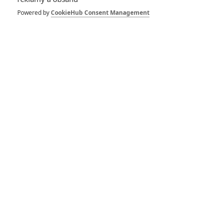
Powered by
CookieHub Consent Management
Vstoupit do galerie
Počet: 50
Dredd: Studio
odmítlo film o Judge
Death
0
meufo
| 11.10.2016 08:15
Dredd 2: Jednání
probíhají