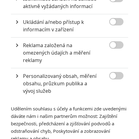

aktivně vyžádaných informací
neprodyšně uzavře celou budovu. Oba Soudci se ocitají uprostřed
brutálního a nelítostného souboje o přežití.
Ukládání a/nebo přístup k
TAGY
Dredd

informacím v zařízení
Reklama založená na

omezených údajích a měření
reklamy
Personalizovaný obsah, měření

obsahu, průzkum publika a
Karl Urban
Lena Headey
vývoj služeb
Herec
Herec
Udělením souhlasu s účely a funkcemi zde uvedenými
Zobrazit další aktéry filmu
dáváte nám i našim partnerům možnost: Zajištění
bezpečnosti, předcházení a zjišťování podvodů a
odstraňování chyb, Poskytování a zobrazování
reklamy a obsahu