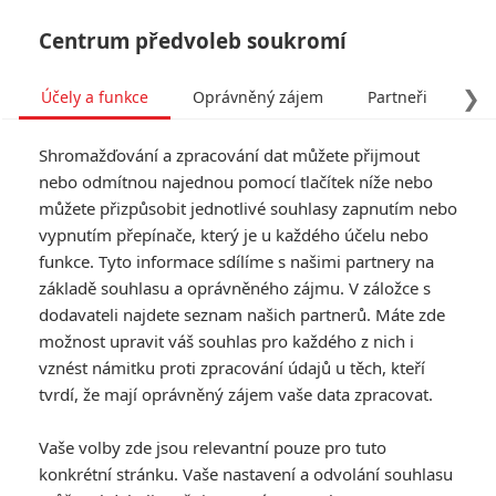
Centrum předvoleb soukromí
❯
Účely a funkce
Oprávněný zájem
Partneři
Pro
Tog
Shromažďování a zpracování dat můžete přijmout
navi
nebo odmítnou najednou pomocí tlačítek níže nebo
můžete přizpůsobit jednotlivé souhlasy zapnutím nebo
vypnutím přepínače, který je u každého účelu nebo
funkce. Tyto informace sdílíme s našimi partnery na
základě souhlasu a oprávněného zájmu. V záložce s
dodavateli najdete seznam našich partnerů. Máte zde
možnost upravit váš souhlas pro každého z nich i
vznést námitku proti zpracování údajů u těch, kteří
tvrdí, že mají oprávněný zájem vaše data zpracovat.
Vaše volby zde jsou relevantní pouze pro tuto
konkrétní stránku. Vaše nastavení a odvolání souhlasu