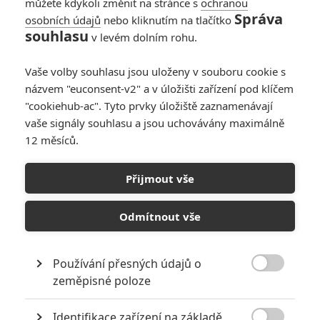
můžete kdykoli změnit na stránce s
ochranou
Správa
osobních údajů
nebo kliknutím na tlačítko
souhlasu
v levém dolním rohu.
Dredd
Vaše volby souhlasu jsou uloženy v souboru cookie s
názvem "euconsent-v2" a v úložišti zařízení pod klíčem
Originální název:
Dredd
"cookiehub-ac". Tyto prvky úložiště zaznamenávají
Premiéra:
21.09.2012
vaše signály souhlasu a jsou uchovávány maximálně
Žánr:
Akční
,
Sci-Fi
12 měsíců.
Země původu:
USA
,
Velká Británie
,
Indie
,
Jihoafrická republika
Budoucnost. Z Ameriky je ozářená pustina. Na jejím východním
Přijmout vše
pobřeží, od Bostonu po Washington, D.C., se rozkládá Mega City
One, rozsáhlá megalopole plná násilí, ve které více než 400 milionů
obyvatel přežívá v neustálém strachu. Na pořádek v ulicích dohlíží
Odmítnout vše
takzvaní Soudci – vymahači práva, porotci, soudci i vykonavatelé
rozsudku v jedné osobě. Takovým Soudcem je i Dredd (Karl
Urban), který od svého nadřízeného dostává za úkol vyzkoušet v
Používání přesných údajů o
praxi novou Soudkyni Cassandru Anderson (Olivia Thirlby). Čeká je

zeměpisné poloze
zdánlivě snadná práce – vražda v nechvalně proslulém
dvousetpatrovém slumu, který provozuje bezcitný klan Ma-Ma.
Identifikace zařízení na základě
Když se ale pokusí zatknout jednoho z přisluhovačů klanu, Ma-Ma