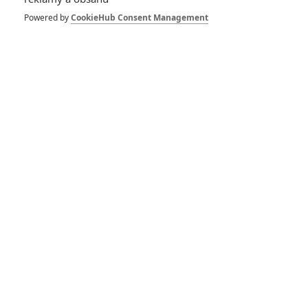
Powered by
CookieHub Consent Management
GALERIE
*/10
*/10
Nerecenzováno
Zatím nehodnoceno
Pro hodnocení musíte být přihlášen.
Jméno: