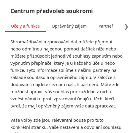
Centrum předvoleb soukromí
❯
Účely a funkce
Oprávněný zájem
Partneři
Pro
Tog
Shromažďování a zpracování dat můžete přijmout
navi
nebo odmítnou najednou pomocí tlačítek níže nebo
můžete přizpůsobit jednotlivé souhlasy zapnutím nebo
vypnutím přepínače, který je u každého účelu nebo
funkce. Tyto informace sdílíme s našimi partnery na
Šéfové na
základě souhlasu a oprávněného zájmu. V záložce s
zabití 2
dodavateli najdete seznam našich partnerů. Máte zde
možnost upravit váš souhlas pro každého z nich i
Když už Nick, Dale a Kurt mají až
vznést námitku proti zpracování údajů u těch, kteří
po krk toho, aby se věčně
tvrdí, že mají oprávněný zájem vaše data zpracovat.
zodpovídali svým nadřízeným,
rozhodnou se ve filmu Šéfové na
Vaše volby zde jsou relevantní pouze pro tuto
zabití 2 začít podnikat na vlastní
konkrétní stránku. Vaše nastavení a odvolání souhlasu
pěst a být vlastními šéfy. Ale