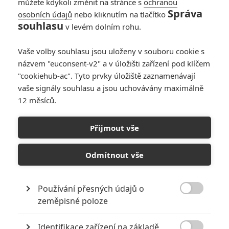
můžete kdykoli změnit na stránce s
ochranou
prohnaný investor jim záhy
Správa
osobních údajů
nebo kliknutím na tlačítko
podrazí nohy. Podvedení, zoufalí
souhlasu
a bez šance na dosažení
v levém dolním rohu.
spravedlnosti právní cestou
všichni tři rádoby podnikatelé zosnují pošetilý plán na únos
Vaše volby souhlasu jsou uloženy v souboru cookie s
investorova dospělého syna, za jehož výkupné chtějí znovu získat
názvem "euconsent-v2" a v úložišti zařízení pod klíčem
kontrolu nad svou společností.
"cookiehub-ac". Tyto prvky úložiště zaznamenávají
vaše signály souhlasu a jsou uchovávány maximálně
12 měsíců.
Galerie k filmu Šéfové na
zabití 2
Přijmout vše
Odmítnout vše
« Předchozí
Další »
Používání přesných údajů o

zeměpisné poloze
Identifikace zařízení na základě