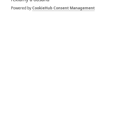
Scénárista
Powered by
CookieHub Consent Management
Zobrazit další aktéry filmu
Vstoupit do galerie
Počet: 1
*/10
*/10
Nerecenzováno
Zatím nehodnoceno