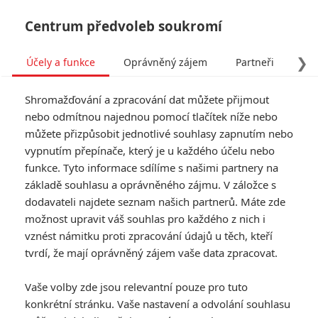
Centrum předvoleb soukromí
❯
Účely a funkce
Oprávněný zájem
Partneři
Pro
Tog
Shromažďování a zpracování dat můžete přijmout
navi
nebo odmítnou najednou pomocí tlačítek níže nebo
můžete přizpůsobit jednotlivé souhlasy zapnutím nebo
vypnutím přepínače, který je u každého účelu nebo
funkce. Tyto informace sdílíme s našimi partnery na
základě souhlasu a oprávněného zájmu. V záložce s
dodavateli najdete seznam našich partnerů. Máte zde
možnost upravit váš souhlas pro každého z nich i
vznést námitku proti zpracování údajů u těch, kteří
tvrdí, že mají oprávněný zájem vaše data zpracovat.
Vaše volby zde jsou relevantní pouze pro tuto
konkrétní stránku. Vaše nastavení a odvolání souhlasu