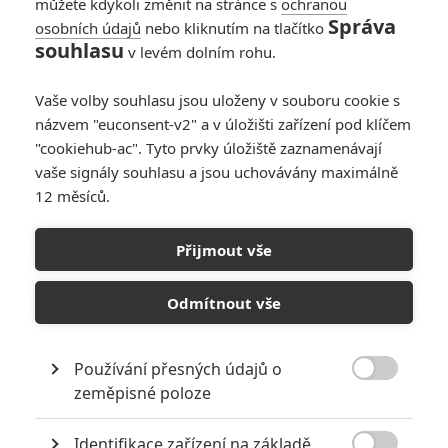
můžete kdykoli změnit na stránce s
ochranou
Správa
osobních údajů
nebo kliknutím na tlačítko
souhlasu
v levém dolním rohu.
Kill Bill 2
Vaše volby souhlasu jsou uloženy v souboru cookie s
názvem "euconsent-v2" a v úložišti zařízení pod klíčem
Originální název:
Kill Bill: Vol. 2
"cookiehub-ac". Tyto prvky úložiště zaznamenávají
Český název:
Kill Bill 2
vaše signály souhlasu a jsou uchovávány maximálně
Premiéra:
16.04.2004
12 měsíců.
Česká premiéra:
22.04.2004
Žánr:
Akční
,
Krimi
,
Thriller
Země původu:
USA
Přijmout vše
Svatební obřad bývalé členky Komanda Zmijí Zabijáků, Černé
Mamby, změnil její pomstychtivý bývalý milenec Bill s bývalými
Odmítnout vše
kumpány v krvavý masakr. Těhotná Nevěsta však kulku vpálenou
do hlavy přežila: po čtyřech letech strávených v kómatu procitla a
vydala se na cestu pomsty. Už zlikvidovala první dvě položky na
Používání přesných údajů o
svém seznamu smrti O-Ren Ishii zvanou Korálovec a Vernitu Green

zeměpisné poloze
Smrtonoše. Zbývá jí však zabít ještě Elle Driver přezdívanou
Kalifornský Horský Had, Budda zvaného Chřestýš a samozřejmě
Identifikace zařízení na základě