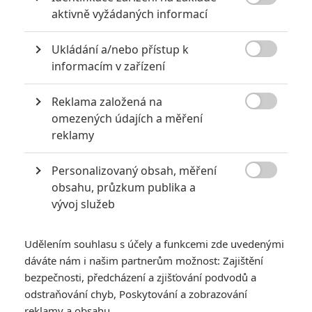
bývalého šéfa, milence a otce jejího dítěte - Billa. Ti tři však už vědí,

aktivně vyžádaných informací
co jim hrozí - a myslí si, že jsou na to připraveni.
TAGY
Kill Bill: Vol. 2
Kill Bill 2
Ukládání a/nebo přístup k

informacím v zařízení
Reklama založená na

omezených údajích a měření
reklamy
Personalizovaný obsah, měření
Samuel L. Jackson
Quentin Tarantino
Quentin Tarantino

obsahu, průzkum publika a
Herec
Herec
Režisér
vývoj služeb
Udělením souhlasu s účely a funkcemi zde uvedenými
dáváte nám i našim partnerům možnost: Zajištění
bezpečnosti, předcházení a zjišťování podvodů a
odstraňování chyb, Poskytování a zobrazování
Quentin Tarantino
reklamy a obsahu