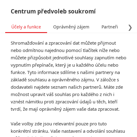
Centrum předvoleb soukromí
❯
Účely a funkce
Oprávněný zájem
Partneři
Pro
Tog
Shromažďování a zpracování dat můžete přijmout
navi
nebo odmítnou najednou pomocí tlačítek níže nebo
můžete přizpůsobit jednotlivé souhlasy zapnutím nebo
vypnutím přepínače, který je u každého účelu nebo
funkce. Tyto informace sdílíme s našimi partnery na
Star Trek: Do
základě souhlasu a oprávněného zájmu. V záložce s
temnoty
dodavateli najdete seznam našich partnerů. Máte zde
možnost upravit váš souhlas pro každého z nich i
Posádka Enterprise je povolána
vznést námitku proti zpracování údajů u těch, kteří
domů, nalézá zde však
tvrdí, že mají oprávněný zájem vaše data zpracovat.
zdemolovanou flotilu i hodnoty,
které flotila hájí. Náš svět je v krizi
Vaše volby zde jsou relevantní pouze pro tuto
a za veškerý teror může
konkrétní stránku. Vaše nastavení a odvolání souhlasu
nezastavitelná síla, která vzešla z