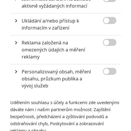

aktivně vyžádaných informací
Zoe Saldana
*/10
Herec
Ukládání a/nebo přístup k

informacím v zařízení
Bruce
Zatím nehodnoceno
Greenwood
Herec
Reklama založená na

omezených údajích a měření
Nick E. Tarabay
reklamy
Herec
Personalizovaný obsah, měření
Chris

obsahu, průzkum publika a
Hemsworth
Herec
vývoj služeb
Chris Pine
Udělením souhlasu s účely a funkcemi zde uvedenými
Herec
dáváte nám i našim partnerům možnost: Zajištění
bezpečnosti, předcházení a zjišťování podvodů a
Simon Pegg
Herec
odstraňování chyb, Poskytování a zobrazování
reklamy a obsahu