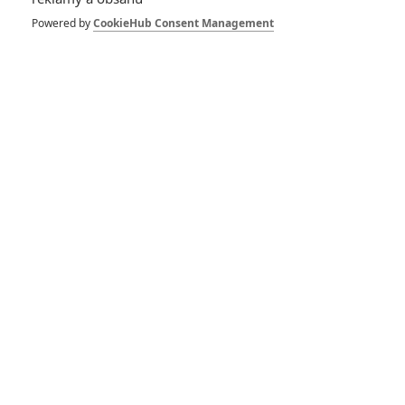
Benedict
Powered by
CookieHub Consent Management
Cumberbatch
Herec
J.J. Abrams
Režisér