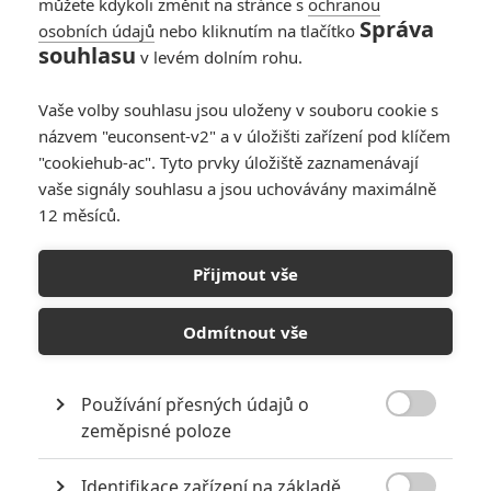
můžete kdykoli změnit na stránce s
ochranou
vlastních řad. Kapitána Kirka se
Správa
osobních údajů
nebo kliknutím na tlačítko
události osobně dotknou a
souhlasu
nehodlá je nechat bez odezvy.
v levém dolním rohu.
Vydává se do válečné zóny, aby polapil člověka, který má sílu
zbraně hromadného ničení. Naši hrdinové jsou vehnáni do epické
Vaše volby souhlasu jsou uloženy v souboru cookie s
šachové partie, která se hraje na život a na smrt. Láska projde
názvem "euconsent-v2" a v úložišti zařízení pod klíčem
zkouškou, přátelství budou roztrhána na kusy, a pokud má Kirk
"cookiehub-ac". Tyto prvky úložiště zaznamenávají
zachránit jedinou rodinu, která mu ještě zbývá, neobejde se to bez
vaše signály souhlasu a jsou uchovávány maximálně
obětí. Tou rodinou je Kirkova posádka.
12 měsíců.
Obsazení filmu Star Trek:
Přijmout vše
Do temnoty
Odmítnout vše
Bill Hader
*/10
Používání přesných údajů o
Herec

zeměpisné poloze
Karl Urban
Nerecenzováno
Herec
Identifikace zařízení na základě