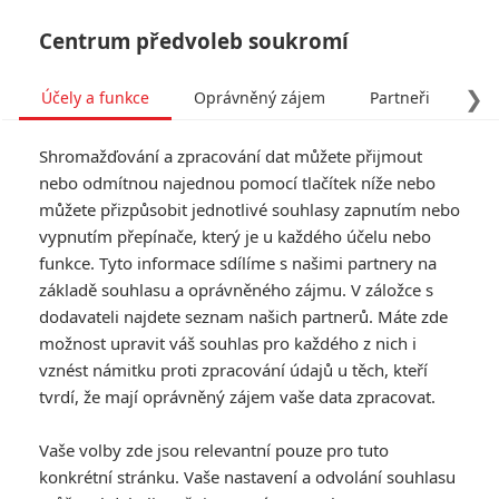
Centrum předvoleb soukromí
❯
Účely a funkce
Oprávněný zájem
Partneři
Pro
Tog
Shromažďování a zpracování dat můžete přijmout
navi
nebo odmítnou najednou pomocí tlačítek níže nebo
můžete přizpůsobit jednotlivé souhlasy zapnutím nebo
vypnutím přepínače, který je u každého účelu nebo
funkce. Tyto informace sdílíme s našimi partnery na
Star Trek: Do
základě souhlasu a oprávněného zájmu. V záložce s
temnoty
dodavateli najdete seznam našich partnerů. Máte zde
možnost upravit váš souhlas pro každého z nich i
Posádka Enterprise je povolána
vznést námitku proti zpracování údajů u těch, kteří
domů, nalézá zde však
tvrdí, že mají oprávněný zájem vaše data zpracovat.
zdemolovanou flotilu i hodnoty,
které flotila hájí. Náš svět je v krizi
Vaše volby zde jsou relevantní pouze pro tuto
a za veškerý teror může
konkrétní stránku. Vaše nastavení a odvolání souhlasu
nezastavitelná síla, která vzešla z