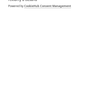
Powered by
CookieHub Consent Management
Buďte první kdo okomentuje film
Život filmu
Star Trek: Universum znovu ožívá, nový
film našel scenáristku
Jaaaara | 06.03.2021 08:00