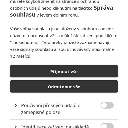
můžete kdykoli změnit na stránce s
ochranou
vlastních řad. Kapitána Kirka se
Správa
osobních údajů
nebo kliknutím na tlačítko
události osobně dotknou a
souhlasu
nehodlá je nechat bez odezvy.
v levém dolním rohu.
Vydává se do válečné zóny, aby polapil člověka, který má sílu
zbraně hromadného ničení. Naši hrdinové jsou vehnáni do epické
Vaše volby souhlasu jsou uloženy v souboru cookie s
šachové partie, která se hraje na život a na smrt. Láska projde
názvem "euconsent-v2" a v úložišti zařízení pod klíčem
zkouškou, přátelství budou roztrhána na kusy, a pokud má Kirk
"cookiehub-ac". Tyto prvky úložiště zaznamenávají
zachránit jedinou rodinu, která mu ještě zbývá, neobejde se to bez
vaše signály souhlasu a jsou uchovávány maximálně
obětí. Tou rodinou je Kirkova posádka.
12 měsíců.
KOMENTÁŘE
0
Přijmout vše
Odmítnout vše
Používání přesných údajů o

zeměpisné poloze
PŘIDAT NOVÝ KOMENTÁŘ
Pro psaní komentářů, se přihlašte.
Identifikace zařízení na základě