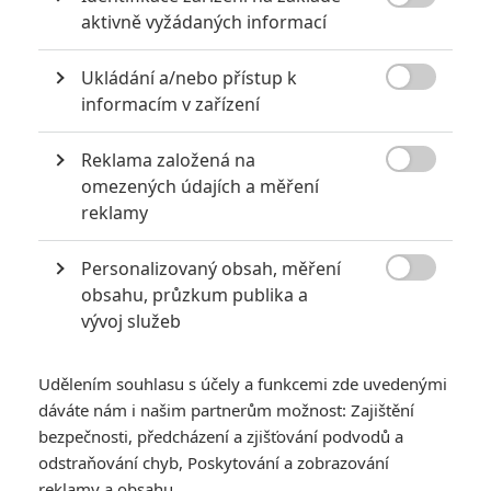

aktivně vyžádaných informací
*/10
*/10
Ukládání a/nebo přístup k

informacím v zařízení
Nerecenzováno
Zatím nehodnoceno
Reklama založená na

omezených údajích a měření
Pro hodnocení musíte být přihlášen.
reklamy
Jméno:
Personalizovaný obsah, měření

obsahu, průzkum publika a
vývoj služeb
Heslo:
Udělením souhlasu s účely a funkcemi zde uvedenými
dáváte nám i našim partnerům možnost: Zajištění
Zůstat přihlášen
bezpečnosti, předcházení a zjišťování podvodů a
odstraňování chyb, Poskytování a zobrazování
reklamy a obsahu