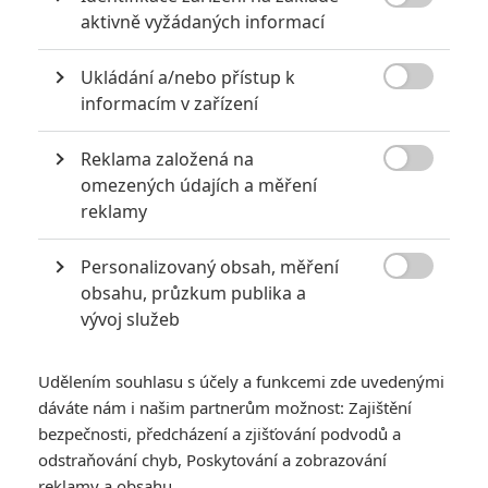

událostí 2. světové války se dá zfilmovat jako pečlivá dobovka,
aktivně vyžádaných informací
vzrušující a zároveň tísnivé drama, precizní rekonstrukce atentátu
nebo intenzivní studie lidského chování v mezních situacích. Sean
Ukládání a/nebo přístup k
Ellis je jedním z mála tvůrců, kteří jsou schopni to vše zkombinovat

informacím v zařízení
a vtisknout snímku ryze autorský rukopis.
TAGY
Anthropoid
Reklama založená na

omezených údajích a měření
reklamy
Personalizovaný obsah, měření

obsahu, průzkum publika a
vývoj služeb
Cillian Murphy
Jamie Dornan
Aňa Geislerová
Udělením souhlasu s účely a funkcemi zde uvedenými
Herec
Herec
Herec
dáváte nám i našim partnerům možnost: Zajištění
bezpečnosti, předcházení a zjišťování podvodů a
odstraňování chyb, Poskytování a zobrazování
reklamy a obsahu