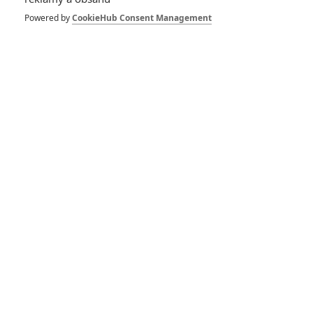
Powered by
CookieHub Consent Management
Charlotte Le Bon
Jan Budař
Toby Jones
Herec
Herec
Herec
Zobrazit další aktéry filmu
Anthropoid - Oficiální Trailer
(CZ)