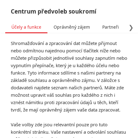
Centrum předvoleb soukromí
❯
Účely a funkce
Oprávněný zájem
Partneři
Pro
Tog
Shromažďování a zpracování dat můžete přijmout
navi
nebo odmítnou najednou pomocí tlačítek níže nebo
můžete přizpůsobit jednotlivé souhlasy zapnutím nebo
vypnutím přepínače, který je u každého účelu nebo
funkce. Tyto informace sdílíme s našimi partnery na
základě souhlasu a oprávněného zájmu. V záložce s
dodavateli najdete seznam našich partnerů. Máte zde
možnost upravit váš souhlas pro každého z nich i
vznést námitku proti zpracování údajů u těch, kteří
tvrdí, že mají oprávněný zájem vaše data zpracovat.
Vaše volby zde jsou relevantní pouze pro tuto
konkrétní stránku. Vaše nastavení a odvolání souhlasu