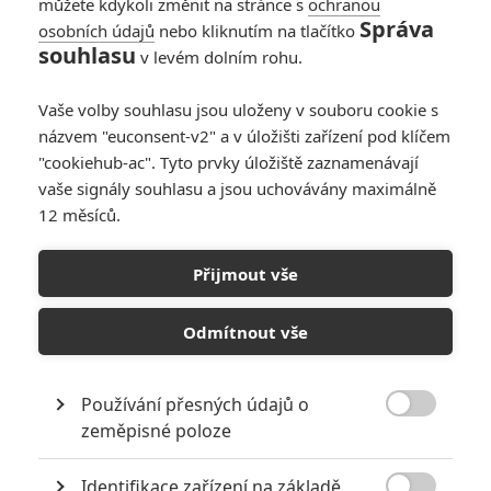
můžete kdykoli změnit na stránce s
ochranou
Správa
osobních údajů
nebo kliknutím na tlačítko
souhlasu
v levém dolním rohu.
Anthropoid
Vaše volby souhlasu jsou uloženy v souboru cookie s
názvem "euconsent-v2" a v úložišti zařízení pod klíčem
Originální název:
Anthropoid
"cookiehub-ac". Tyto prvky úložiště zaznamenávají
Český název:
Anthropoid
vaše signály souhlasu a jsou uchovávány maximálně
Premiéra:
12.08.2016
12 měsíců.
Česká premiéra:
01.07.2016
Žánr:
Historický
,
Životopisný
,
Thriller
,
Válečný
Země původu:
Velká Británie
,
Francie
,
Česko
Přijmout vše
Reinhard Heydrich, třetí nejmocnější muž nacistické říše a hlavní
architekt konečného řešení židovské otázky, zemřel 4. června 1942
Odmítnout vše
v Praze na následky atentátu, který provedli českoslovenští
parašutisté vyslaní zpět do vlasti exilovou vládou z Londýna.
Filmovou adaptaci akce zvané Operace Anthropoid nosil režisér,
Používání přesných údajů o
scenárista a kameraman Sean Ellis v hlavě patnáct let, během

zeměpisné poloze
kterých prostudoval nespočet dostupných materiálů. Do filmu chtěl
dostat především pohled vojáků Gabčíka a Kubiše, jejich pocity
Identifikace zařízení na základě
tváří v tvář činu s jistými fatálními následky. Jedna z klíčových