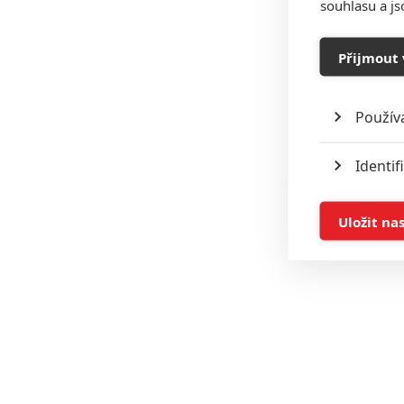
souhlasu a j
Přijmout 
Použív
Identif
Ukládán
Uložit na
Reklam
Person
služeb
Udělením sou