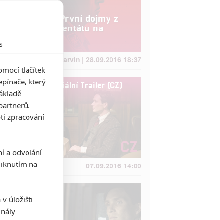
Anthropoid: První dojmy z
dramatu o atentátu na
Heydricha
s
Anarvin | 28.09.2016 18:37
mocí tlačítek
pínače, který
Anthropoid - Oficiální Trailer (CZ)
základě
partnerů.
ti zpracování
ní a odvolání
iknutím na
07.09.2016 14:00
v úložišti
gnály