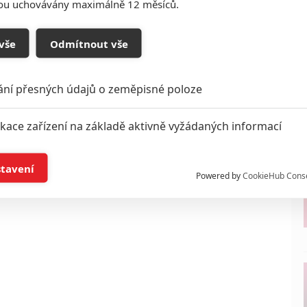
sou uchovávány maximálně 12 měsíců.
vše
Odmítnout vše
ání přesných údajů o zeměpisné poloze
ikace zařízení na základě aktivně vyžádaných informací
í a/nebo přístup k informacím v zařízení
stavení
Powered by
CookieHub Cons
a založená na omezených údajích a měření reklamy
alizovaný obsah, měření obsahu, průzkum publika a vývoj
hlasu s účely a funkcemi zde uvedenými dáváte nám i našim pa