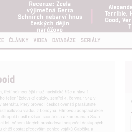
Recenze: Zcela
Alexand
výjimečná Gerta
Terrible, 
Schnirch nebarví hnus
Good, Ve
českých dějin
T
narůžovo
ZE
ČLÁNKY
VIDEA
DATABÁZE
SERIÁLY
poid
, třetí nejmocnější muž nacistické říše a hlavní
ho řešení židovské otázky, zemřel 4. června 1942 v
 atentátu, který provedli českoslovenští parašutisté
lasti exilovou vládou z Londýna. Filmovou adaptaci akce
thropoid nosil režisér, scenárista a kameraman Sean
náct let, během kterých prostudoval nespočet dostupných
mu chtěl dostat především pohled vojáků Gabčíka a