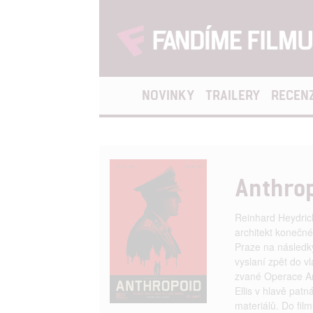
NOVINKY
TRAILERY
RECEN
Anthro
Reinhard Heydrich
architekt konečné
Praze na následky
vyslaní zpět do v
zvané Operace An
Ellis v hlavě pat
materiálů. Do fil