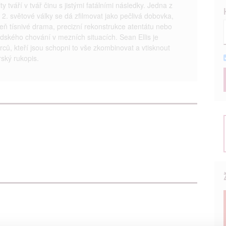
ity tváří v tvář činu s jistými fatálními následky. Jedna z
í 2. světové války se dá zfilmovat jako pečlivá dobovka,
veň tísnivé drama, precizní rekonstrukce atentátu nebo
lidského chování v mezních situacích. Sean Ellis je
rců, kteří jsou schopni to vše zkombinovat a vtisknout
ský rukopis.