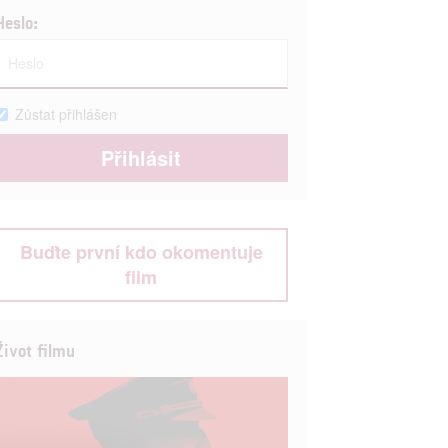
Heslo:
Zůstat přihlášen
Buďte první kdo okomentuje
film
Život filmu