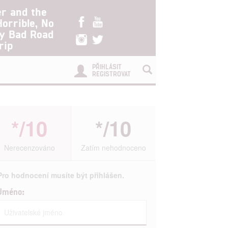
er and the
Horrible, No
ry Bad Road
rip
PŘIHLÁSIT
REGISTROVAT
*/10
*/10
Nerecenzováno
Zatím nehodnoceno
Pro hodnocení musíte být přihlášen.
Jméno: