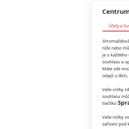
Centrum
Účely a fu
Shromažďován
níže nebo mů
je u každého 
souhlasu a op
Máte zde možn
údajů u těch,
Vaše volby zd
souhlasu můž
Spr
tlačítko
Vaše volby so
zařízení pod 