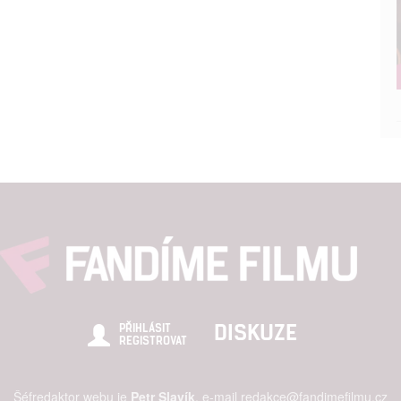
štění bezpečnosti, předcházení a zjišťování podvodů a odstraňov
a zobrazování reklamy a obsahu
DISKUZE
PŘIHLÁSIT
REGISTROVAT
Šéfredaktor webu je
Petr Slavík
, e-mail
redakce@fandimefilmu.cz