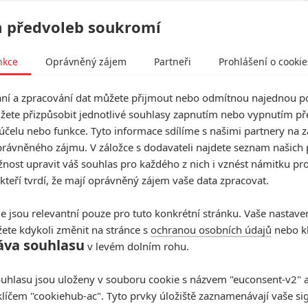
 předvoleb soukromí
nkce
Oprávněný zájem
Partneři
Prohlášení o cookie
í a zpracování dat můžete přijmout nebo odmítnou najednou po
žete přizpůsobit jednotlivé souhlasy zapnutím nebo vypnutím pře
účelu nebo funkce. Tyto informace sdílíme s našimi partnery na 
rávněného zájmu. V záložce s dodavateli najdete seznam našich 
ost upravit váš souhlas pro každého z nich i vznést námitku pro
 kteří tvrdí, že mají oprávněný zájem vaše data zpracovat.
e jsou relevantní pouze pro tuto konkrétní stránku. Vaše nastave
ete kdykoli změnit na stránce s
ochranou osobních údajů
nebo kl
áva souhlasu
v levém dolním rohu.
uhlasu jsou uloženy v souboru cookie s názvem "euconsent-v2" a 
klíčem "cookiehub-ac". Tyto prvky úložiště zaznamenávají vaše si