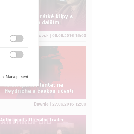
Anthropoid: Krátké klipy s
Heydrichem a dalšími
davi.k | 06.08.2016 15:00


ent Management

Anthropoid: Atentát na
Heydricha s českou účastí

Dawnie | 27.06.2016 12:00

Anthropoid - Oficiální Trailer
rtnerům