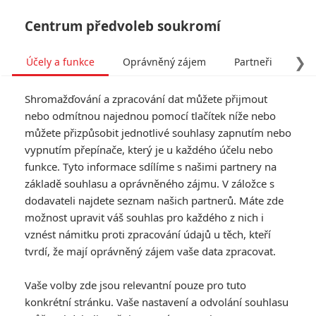
Centrum předvoleb soukromí
❯
Účely a funkce
Oprávněný zájem
Partneři
Pro
Tog
Shromažďování a zpracování dat můžete přijmout
navi
nebo odmítnou najednou pomocí tlačítek níže nebo
můžete přizpůsobit jednotlivé souhlasy zapnutím nebo
vypnutím přepínače, který je u každého účelu nebo
funkce. Tyto informace sdílíme s našimi partnery na
Anthropoid
základě souhlasu a oprávněného zájmu. V záložce s
dodavateli najdete seznam našich partnerů. Máte zde
Reinhard Heydrich, třetí
možnost upravit váš souhlas pro každého z nich i
nejmocnější muž nacistické říše a
vznést námitku proti zpracování údajů u těch, kteří
hlavní architekt konečného řešení
židovské otázky, zemřel 4. června
tvrdí, že mají oprávněný zájem vaše data zpracovat.
1942 v Praze na následky
atentátu, který provedli
Vaše volby zde jsou relevantní pouze pro tuto
českoslovenští parašutisté
konkrétní stránku. Vaše nastavení a odvolání souhlasu
vyslaní zpět do vlasti exilovou