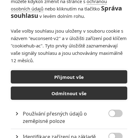
můžete kdykoli změnit na stránce s
ochranou
vládou z Londýna. Filmovou
Správa
osobních údajů
nebo kliknutím na tlačítko
adaptaci akce zvané Operace
souhlasu
v levém dolním rohu.
Anthropoid nosil režisér,
scenárista a kameraman Sean
Ellis v hlavě patnáct let, během kterých prostudoval nespočet
Vaše volby souhlasu jsou uloženy v souboru cookie s
dostupných materiálů. Do filmu chtěl dostat především pohled
názvem "euconsent-v2" a v úložišti zařízení pod klíčem
vojáků Gabčíka a Kubiše, jejich pocity tváří v tvář činu s jistými
"cookiehub-ac". Tyto prvky úložiště zaznamenávají
fatálními následky. Jedna z klíčových událostí 2. světové války se
vaše signály souhlasu a jsou uchovávány maximálně
dá zfilmovat jako pečlivá dobovka, vzrušující a zároveň tísnivé
12 měsíců.
drama, precizní rekonstrukce atentátu nebo intenzivní studie
lidského chování v mezních situacích. Sean Ellis je jedním z mála
tvůrců, kteří jsou schopni to vše zkombinovat a vtisknout snímku
Přijmout vše
ryze autorský rukopis.
Odmítnout vše
Galerie k filmu Anthropoid
Používání přesných údajů o

zeměpisné poloze
« Předchozí
Další »
Identifikace zařízení na základě