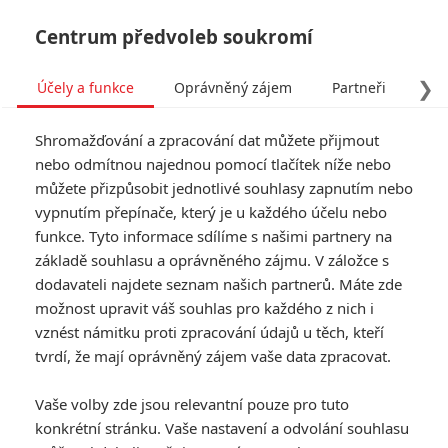
Centrum předvoleb soukromí
❯
Účely a funkce
Oprávněný zájem
Partneři
Pro
Tog
Shromažďování a zpracování dat můžete přijmout
navi
nebo odmítnou najednou pomocí tlačítek níže nebo
můžete přizpůsobit jednotlivé souhlasy zapnutím nebo
vypnutím přepínače, který je u každého účelu nebo
funkce. Tyto informace sdílíme s našimi partnery na
Anthropoid
základě souhlasu a oprávněného zájmu. V záložce s
dodavateli najdete seznam našich partnerů. Máte zde
Reinhard Heydrich, třetí
možnost upravit váš souhlas pro každého z nich i
nejmocnější muž nacistické říše a
vznést námitku proti zpracování údajů u těch, kteří
hlavní architekt konečného řešení
židovské otázky, zemřel 4. června
tvrdí, že mají oprávněný zájem vaše data zpracovat.
1942 v Praze na následky
atentátu, který provedli
Vaše volby zde jsou relevantní pouze pro tuto
českoslovenští parašutisté
konkrétní stránku. Vaše nastavení a odvolání souhlasu
vyslaní zpět do vlasti exilovou