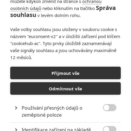
můžete kdykoli změnit na stránce s
ochranou
vládou z Londýna. Filmovou
Správa
osobních údajů
nebo kliknutím na tlačítko
adaptaci akce zvané Operace
souhlasu
v levém dolním rohu.
Anthropoid nosil režisér,
scenárista a kameraman Sean
Ellis v hlavě patnáct let, během kterých prostudoval nespočet
Vaše volby souhlasu jsou uloženy v souboru cookie s
dostupných materiálů. Do filmu chtěl dostat především pohled
názvem "euconsent-v2" a v úložišti zařízení pod klíčem
vojáků Gabčíka a Kubiše, jejich pocity tváří v tvář činu s jistými
"cookiehub-ac". Tyto prvky úložiště zaznamenávají
fatálními následky. Jedna z klíčových událostí 2. světové války se
vaše signály souhlasu a jsou uchovávány maximálně
dá zfilmovat jako pečlivá dobovka, vzrušující a zároveň tísnivé
12 měsíců.
drama, precizní rekonstrukce atentátu nebo intenzivní studie
lidského chování v mezních situacích. Sean Ellis je jedním z mála
tvůrců, kteří jsou schopni to vše zkombinovat a vtisknout snímku
Přijmout vše
ryze autorský rukopis.
Odmítnout vše
Galerie k filmu Anthropoid
Používání přesných údajů o

zeměpisné poloze
« Předchozí
Další »
Identifikace zařízení na základě