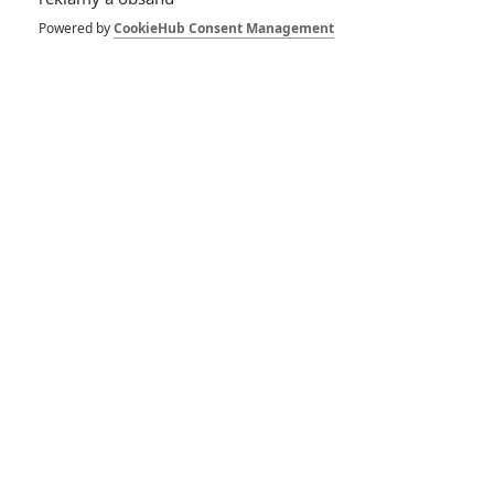
Powered by
CookieHub Consent Management
*/10
*/10
Nerecenzováno
Zatím nehodnoceno
Pro hodnocení musíte být přihlášen.
Jméno:
Heslo: