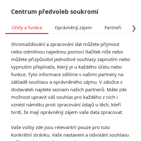
Centrum předvoleb soukromí
❯
Účely a funkce
Oprávněný zájem
Partneři
Pro
Tog
Shromažďování a zpracování dat můžete přijmout
navi
nebo odmítnou najednou pomocí tlačítek níže nebo
můžete přizpůsobit jednotlivé souhlasy zapnutím nebo
vypnutím přepínače, který je u každého účelu nebo
funkce. Tyto informace sdílíme s našimi partnery na
Anthropoid
základě souhlasu a oprávněného zájmu. V záložce s
dodavateli najdete seznam našich partnerů. Máte zde
Reinhard Heydrich, třetí
možnost upravit váš souhlas pro každého z nich i
nejmocnější muž nacistické říše a
vznést námitku proti zpracování údajů u těch, kteří
hlavní architekt konečného řešení
židovské otázky, zemřel 4. června
tvrdí, že mají oprávněný zájem vaše data zpracovat.
1942 v Praze na následky
atentátu, který provedli
Vaše volby zde jsou relevantní pouze pro tuto
českoslovenští parašutisté
konkrétní stránku. Vaše nastavení a odvolání souhlasu
vyslaní zpět do vlasti exilovou