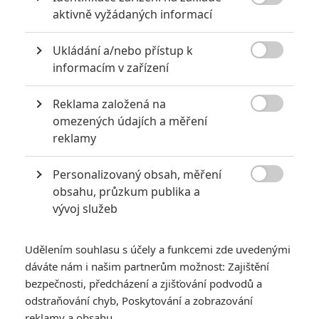
Heydricha

aktivně vyžádaných informací
3
Anarvin
| 28.09.2016 18:37
Ukládání a/nebo přístup k

informacím v zařízení
Anthropoid: Krátké
klipy s Heydrichem a
Reklama založená na
dalšími

omezených údajích a měření
0
davi.k
| 06.08.2016 15:00
reklamy
Personalizovaný obsah, měření

obsahu, průzkum publika a
Anthropoid: Atentát
vývoj služeb
na Heydricha s
českou účastí
Udělením souhlasu s účely a funkcemi zde uvedenými
1
Dawnie
| 27.06.2016 12:00
dáváte nám i našim partnerům možnost: Zajištění
bezpečnosti, předcházení a zjišťování podvodů a
odstraňování chyb, Poskytování a zobrazování
reklamy a obsahu