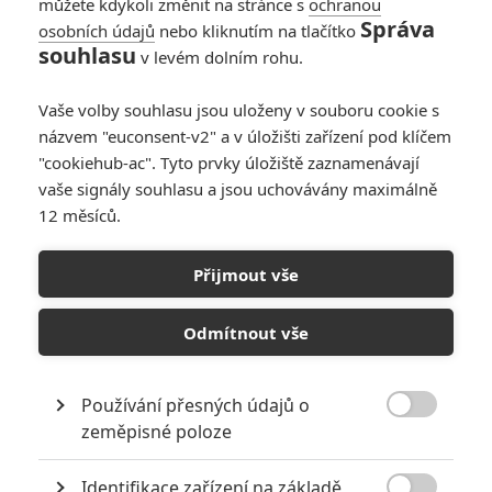
můžete kdykoli změnit na stránce s
ochranou
vládou z Londýna. Filmovou
Správa
osobních údajů
nebo kliknutím na tlačítko
adaptaci akce zvané Operace
souhlasu
v levém dolním rohu.
Anthropoid nosil režisér,
scenárista a kameraman Sean
Ellis v hlavě patnáct let, během kterých prostudoval nespočet
Vaše volby souhlasu jsou uloženy v souboru cookie s
dostupných materiálů. Do filmu chtěl dostat především pohled
názvem "euconsent-v2" a v úložišti zařízení pod klíčem
vojáků Gabčíka a Kubiše, jejich pocity tváří v tvář činu s jistými
"cookiehub-ac". Tyto prvky úložiště zaznamenávají
fatálními následky. Jedna z klíčových událostí 2. světové války se
vaše signály souhlasu a jsou uchovávány maximálně
dá zfilmovat jako pečlivá dobovka, vzrušující a zároveň tísnivé
12 měsíců.
drama, precizní rekonstrukce atentátu nebo intenzivní studie
lidského chování v mezních situacích. Sean Ellis je jedním z mála
tvůrců, kteří jsou schopni to vše zkombinovat a vtisknout snímku
Přijmout vše
ryze autorský rukopis.
Odmítnout vše
Články o filmu Anthropoid
Používání přesných údajů o
Anthropoid: První

zeměpisné poloze
dojmy z dramatu o
atentátu na
Identifikace zařízení na základě