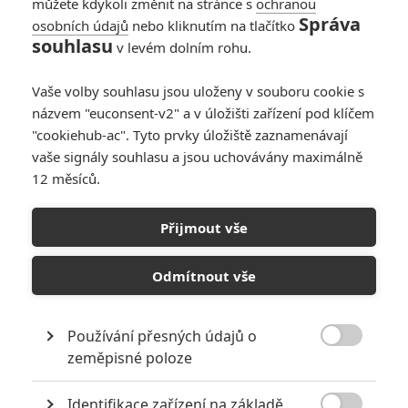
podobě představili současné
můžete kdykoli změnit na stránce s
ochranou
divácké generaci. Režisér Paul
Správa
osobních údajů
nebo kliknutím na tlačítko
Feig kombinuje známé prvky boje
souhlasu
v levém dolním rohu.
s nadpřirozenými bytostmi, díky
kterým byla původní filmová série tak oblíbená, s novým hereckým
Vaše volby souhlasu jsou uloženy v souboru cookie s
týmem, složeným z těch nejlepších komediálních herců
názvem "euconsent-v2" a v úložišti zařízení pod klíčem
současnosti. Připravte se na letní podívanou, během které
společně zachrání svět! Datum české a slovenské premiéry je
"cookiehub-ac". Tyto prvky úložiště zaznamenávají
stanoveno na 28. 7. 2016.
vaše signály souhlasu a jsou uchovávány maximálně
12 měsíců.
Galerie k filmu Krotitelé
Přijmout vše
duchů
Odmítnout vše
« Předchozí
Další »
Používání přesných údajů o

zeměpisné poloze
Identifikace zařízení na základě