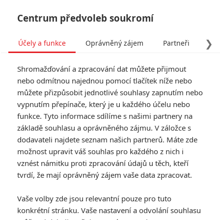
Centrum předvoleb soukromí
❯
Účely a funkce
Oprávněný zájem
Partneři
Pro
Tog
Shromažďování a zpracování dat můžete přijmout
navi
nebo odmítnou najednou pomocí tlačítek níže nebo
můžete přizpůsobit jednotlivé souhlasy zapnutím nebo
vypnutím přepínače, který je u každého účelu nebo
funkce. Tyto informace sdílíme s našimi partnery na
základě souhlasu a oprávněného zájmu. V záložce s
1.0/10
dodavateli najdete seznam našich partnerů. Máte zde
Krotitelé
možnost upravit váš souhlas pro každého z nich i
duchů
vznést námitku proti zpracování údajů u těch, kteří
tvrdí, že mají oprávněný zájem vaše data zpracovat.
Třicet let poté, co diváky uchvátil
Vaše volby zde jsou relevantní pouze pro tuto
původní film, se Krotitelé duchů
vracejí, aby se ve zcela nové
konkrétní stránku. Vaše nastavení a odvolání souhlasu