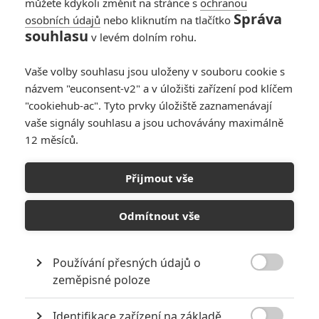
podobě představili současné
můžete kdykoli změnit na stránce s
ochranou
divácké generaci. Režisér Paul
Správa
osobních údajů
nebo kliknutím na tlačítko
Feig kombinuje známé prvky boje
souhlasu
v levém dolním rohu.
s nadpřirozenými bytostmi, díky
kterým byla původní filmová série tak oblíbená, s novým hereckým
Vaše volby souhlasu jsou uloženy v souboru cookie s
týmem, složeným z těch nejlepších komediálních herců
názvem "euconsent-v2" a v úložišti zařízení pod klíčem
současnosti. Připravte se na letní podívanou, během které
společně zachrání svět! Datum české a slovenské premiéry je
"cookiehub-ac". Tyto prvky úložiště zaznamenávají
stanoveno na 28. 7. 2016.
vaše signály souhlasu a jsou uchovávány maximálně
12 měsíců.
Galerie k filmu Krotitelé
Přijmout vše
duchů
Odmítnout vše
« Předchozí
Další »
Používání přesných údajů o

zeměpisné poloze
Identifikace zařízení na základě