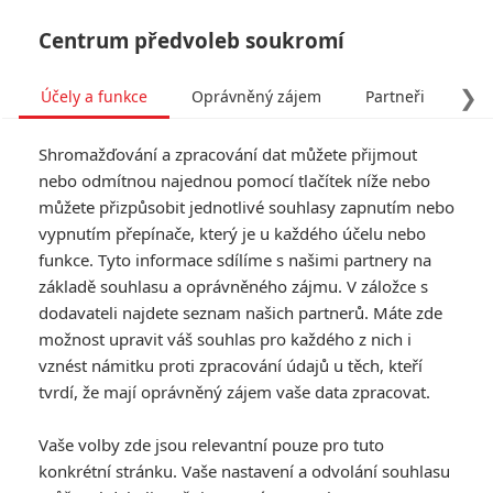
Centrum předvoleb soukromí
❯
Účely a funkce
Oprávněný zájem
Partneři
Pro
Tog
Shromažďování a zpracování dat můžete přijmout
navi
nebo odmítnou najednou pomocí tlačítek níže nebo
můžete přizpůsobit jednotlivé souhlasy zapnutím nebo
vypnutím přepínače, který je u každého účelu nebo
funkce. Tyto informace sdílíme s našimi partnery na
základě souhlasu a oprávněného zájmu. V záložce s
1.0/10
dodavateli najdete seznam našich partnerů. Máte zde
Krotitelé
možnost upravit váš souhlas pro každého z nich i
duchů
vznést námitku proti zpracování údajů u těch, kteří
tvrdí, že mají oprávněný zájem vaše data zpracovat.
Třicet let poté, co diváky uchvátil
Vaše volby zde jsou relevantní pouze pro tuto
původní film, se Krotitelé duchů
vracejí, aby se ve zcela nové
konkrétní stránku. Vaše nastavení a odvolání souhlasu