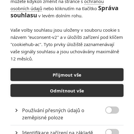
podobě představili současné
můžete kdykoli změnit na stránce s
ochranou
divácké generaci. Režisér Paul
Správa
osobních údajů
nebo kliknutím na tlačítko
Feig kombinuje známé prvky boje
souhlasu
v levém dolním rohu.
s nadpřirozenými bytostmi, díky
kterým byla původní filmová série tak oblíbená, s novým hereckým
Vaše volby souhlasu jsou uloženy v souboru cookie s
týmem, složeným z těch nejlepších komediálních herců
názvem "euconsent-v2" a v úložišti zařízení pod klíčem
současnosti. Připravte se na letní podívanou, během které
společně zachrání svět! Datum české a slovenské premiéry je
"cookiehub-ac". Tyto prvky úložiště zaznamenávají
stanoveno na 28. 7. 2016.
vaše signály souhlasu a jsou uchovávány maximálně
12 měsíců.
Galerie k filmu Krotitelé
Přijmout vše
duchů
Odmítnout vše
« Předchozí
Další »
Používání přesných údajů o

zeměpisné poloze
Identifikace zařízení na základě