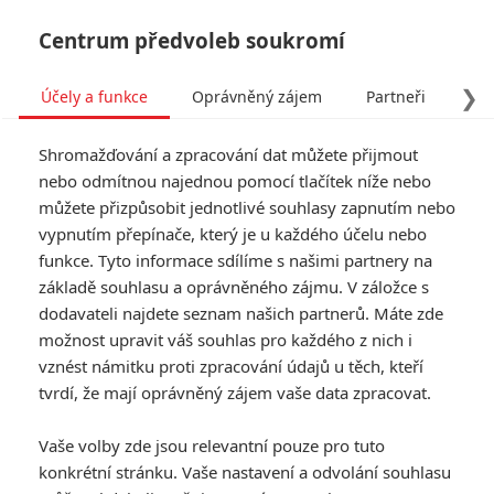
Centrum předvoleb soukromí
❯
Účely a funkce
Oprávněný zájem
Partneři
Pro
Tog
Shromažďování a zpracování dat můžete přijmout
navi
nebo odmítnou najednou pomocí tlačítek níže nebo
můžete přizpůsobit jednotlivé souhlasy zapnutím nebo
vypnutím přepínače, který je u každého účelu nebo
funkce. Tyto informace sdílíme s našimi partnery na
základě souhlasu a oprávněného zájmu. V záložce s
1.0/10
dodavateli najdete seznam našich partnerů. Máte zde
Krotitelé
možnost upravit váš souhlas pro každého z nich i
duchů
vznést námitku proti zpracování údajů u těch, kteří
tvrdí, že mají oprávněný zájem vaše data zpracovat.
Třicet let poté, co diváky uchvátil
Vaše volby zde jsou relevantní pouze pro tuto
původní film, se Krotitelé duchů
vracejí, aby se ve zcela nové
konkrétní stránku. Vaše nastavení a odvolání souhlasu