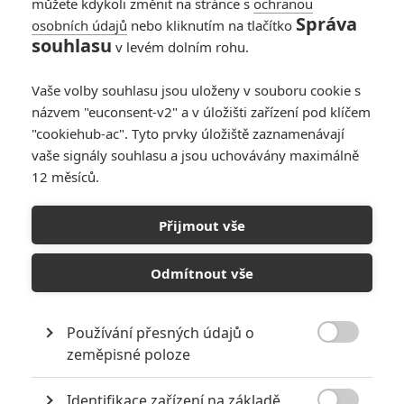
konci minulého dílu vrátil silnější
můžete kdykoli změnit na stránce s
ochranou
Správa
než kdy dříve připraven nastolit
osobních údajů
nebo kliknutím na tlačítko
svou krutovládu. Jenže ani pro
souhlasu
v levém dolním rohu.
tak mocného mága není nic tak jednoduché, jak by se mohlo zdát a
v jeho cestě k definitivní moci stojí mnoho překážek. Jednou z nich
Vaše volby souhlasu jsou uloženy v souboru cookie s
je právě Harry, chlapec který toho-jehož-jméno-se-nesmí-vyslovit již
názvem "euconsent-v2" a v úložišti zařízení pod klíčem
jednou porazil a ze souboje si odnesl jen jizvu ve tvaru blesku.
"cookiehub-ac". Tyto prvky úložiště zaznamenávají
Jenže Pán Zla nemíní tentokrát nic ponechat náhodě a před
přípravou spletitého plánu na ovládnutí světa musí získat jeden
vaše signály souhlasu a jsou uchovávány maximálně
artefakt, předmět, který mu mnohé osvětlí. Do karet mu nahrává
12 měsíců.
fakt, že mladému kouzelníkovi nikdo nevěří, a tak o jeho návratu
nikdo nemá ani potuchy.
Přijmout vše
Galerie k filmu Harry Potter
Odmítnout vše
a Fénixův řád
Používání přesných údajů o

zeměpisné poloze
« Předchozí
Další »
Identifikace zařízení na základě