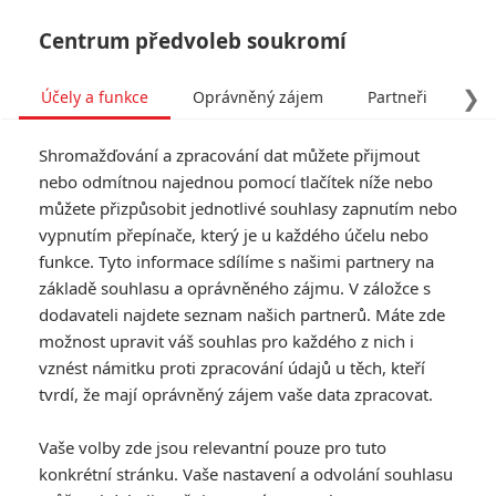
Centrum předvoleb soukromí
❯
Účely a funkce
Oprávněný zájem
Partneři
Pro
Tog
Shromažďování a zpracování dat můžete přijmout
navi
nebo odmítnou najednou pomocí tlačítek níže nebo
můžete přizpůsobit jednotlivé souhlasy zapnutím nebo
vypnutím přepínače, který je u každého účelu nebo
funkce. Tyto informace sdílíme s našimi partnery na
Harry
základě souhlasu a oprávněného zájmu. V záložce s
8.3/10
Potter a
dodavateli najdete seznam našich partnerů. Máte zde
možnost upravit váš souhlas pro každého z nich i
Fénixův řád
vznést námitku proti zpracování údajů u těch, kteří
tvrdí, že mají oprávněný zájem vaše data zpracovat.
Pátý film o brýlatém čaroději
Harry Potterovi přináší mnohem
Vaše volby zde jsou relevantní pouze pro tuto
temnější děj, než jak tomu bylo u
konkrétní stránku. Vaše nastavení a odvolání souhlasu
dílů předchozích. Pán Zla se na