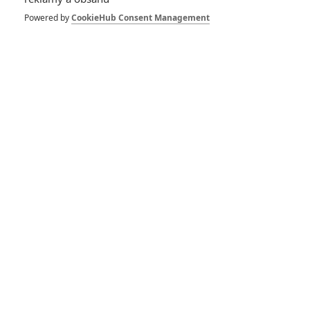
Powered by
CookieHub Consent Management
GALERIE
*/10
8.3/10
Nerecenzováno
3 hodnocení