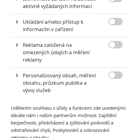
chvilky

aktivně vyžádaných informací
0
Jaaaara
| 12.03.2021 21:36
Ukládání a/nebo přístup k

informacím v zařízení
*/10
8.3/10
Reklama založená na

omezených údajích a měření
Nerecenzováno
3 hodnocení
reklamy
Personalizovaný obsah, měření
Pro hodnocení musíte být přihlášen.

obsahu, průzkum publika a
Jméno:
vývoj služeb
Udělením souhlasu s účely a funkcemi zde uvedenými
Heslo:
dáváte nám i našim partnerům možnost: Zajištění
bezpečnosti, předcházení a zjišťování podvodů a
odstraňování chyb, Poskytování a zobrazování
reklamy a obsahu