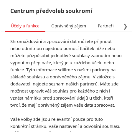
Centrum předvoleb soukromí
❯
Účely a funkce
Oprávněný zájem
Partneři
Pro
Tog
Shromažďování a zpracování dat můžete přijmout
navi
nebo odmítnou najednou pomocí tlačítek níže nebo
můžete přizpůsobit jednotlivé souhlasy zapnutím nebo
vypnutím přepínače, který je u každého účelu nebo
funkce. Tyto informace sdílíme s našimi partnery na
Harry
základě souhlasu a oprávněného zájmu. V záložce s
8.3/10
Potter a
dodavateli najdete seznam našich partnerů. Máte zde
možnost upravit váš souhlas pro každého z nich i
Fénixův řád
vznést námitku proti zpracování údajů u těch, kteří
tvrdí, že mají oprávněný zájem vaše data zpracovat.
Pátý film o brýlatém čaroději
Harry Potterovi přináší mnohem
Vaše volby zde jsou relevantní pouze pro tuto
temnější děj, než jak tomu bylo u
konkrétní stránku. Vaše nastavení a odvolání souhlasu
dílů předchozích. Pán Zla se na