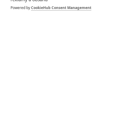
Zůstat přihlášen
Powered by
CookieHub Consent Management
Buďte první kdo okomentuje film
Život filmu
Harry Potter: Rupert Grint prožíval během