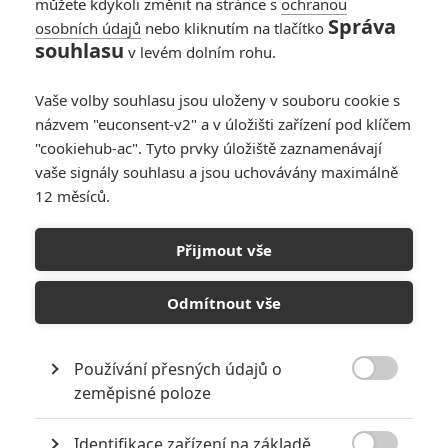
konci minulého dílu vrátil silnější
můžete kdykoli změnit na stránce s
ochranou
Správa
než kdy dříve připraven nastolit
osobních údajů
nebo kliknutím na tlačítko
svou krutovládu. Jenže ani pro
souhlasu
v levém dolním rohu.
tak mocného mága není nic tak jednoduché, jak by se mohlo zdát a
v jeho cestě k definitivní moci stojí mnoho překážek. Jednou z nich
Vaše volby souhlasu jsou uloženy v souboru cookie s
je právě Harry, chlapec který toho-jehož-jméno-se-nesmí-vyslovit již
názvem "euconsent-v2" a v úložišti zařízení pod klíčem
jednou porazil a ze souboje si odnesl jen jizvu ve tvaru blesku.
"cookiehub-ac". Tyto prvky úložiště zaznamenávají
Jenže Pán Zla nemíní tentokrát nic ponechat náhodě a před
přípravou spletitého plánu na ovládnutí světa musí získat jeden
vaše signály souhlasu a jsou uchovávány maximálně
artefakt, předmět, který mu mnohé osvětlí. Do karet mu nahrává
12 měsíců.
fakt, že mladému kouzelníkovi nikdo nevěří, a tak o jeho návratu
nikdo nemá ani potuchy.
Přijmout vše
Články o filmu Harry Potter
Odmítnout vše
a Fénixův řád
Používání přesných údajů o

zeměpisné poloze
Harry Potter: Rupert
Grint prožíval během
natáčení i těžké
Identifikace zařízení na základě