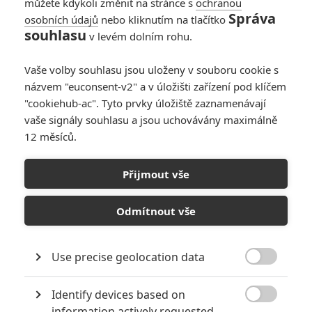
můžete kdykoli změnit na stránce s
ochranou
Správa
osobních údajů
nebo kliknutím na tlačítko
souhlasu
v levém dolním rohu.
Thor: Ragnarok
Vaše volby souhlasu jsou uloženy v souboru cookie s
názvem "euconsent-v2" a v úložišti zařízení pod klíčem
Originální název:
Thor: Ragnarok
"cookiehub-ac". Tyto prvky úložiště zaznamenávají
Český název:
Thor: Ragnarok
vaše signály souhlasu a jsou uchovávány maximálně
Premiéra:
03.11.2017
12 měsíců.
Česká premiéra:
28.01.2018
Žánr:
Akční
,
Komedie
,
Sci-Fi
,
Dobrodružný
,
Fantasy
Země původu:
USA
,
Austrálie
Přijmout vše
Thor: Ragnarok je pokračováním Thora: Temného světa a
Avengers: Age of Ultron. Odinův syn (Chris Hemsworth) se vrací do
Odmítnout vše
Asgardu, aby našel odpovědi na znepokojující otázky, které mu
zasely do hlavy vize Scarlet Witch. Na trůnu nachází Lokiho (Tom
Hiddleston) převtěleného v jeho otce a pomalu se ve světě
Use precise geolocation data
polobohů schyluje k Ragnaroku, kataklyzmické události, která

restartuje běh dějin. Vedle Hemswortha a Hiddlestona se vrací také
Identify devices based on
Jamie Alexander a Anthony Hopkins. Doplní je Mark Ruffalo jako

Hulk a nově byli do série obsazeni Cate Blanchette, Karl Urban, Jeff
information actively requested