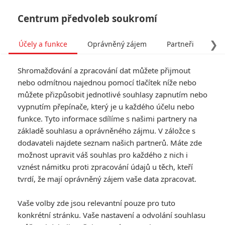
Centrum předvoleb soukromí
❯
Účely a funkce
Oprávněný zájem
Partneři
Pro
Tog
Shromažďování a zpracování dat můžete přijmout
navi
nebo odmítnou najednou pomocí tlačítek níže nebo
můžete přizpůsobit jednotlivé souhlasy zapnutím nebo
vypnutím přepínače, který je u každého účelu nebo
funkce. Tyto informace sdílíme s našimi partnery na
základě souhlasu a oprávněného zájmu. V záložce s
dodavateli najdete seznam našich partnerů. Máte zde
možnost upravit váš souhlas pro každého z nich i
vznést námitku proti zpracování údajů u těch, kteří
tvrdí, že mají oprávněný zájem vaše data zpracovat.
Vaše volby zde jsou relevantní pouze pro tuto
konkrétní stránku. Vaše nastavení a odvolání souhlasu