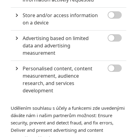
Goldblum a Tessa Thompson. Scénář napsali Craig Kyle,
Christopher Yost a Stephany Folsom. Režírovat bude Taika Waititi.
Store and/or access information
Datum české premiéry je stanoveno na 2.11. 2017.

on a device
TAGY
Thor: Ragnarok
Advertising based on limited

data and advertising
measurement
Personalised content, content

measurement, audience
research, and services
development
Karl Urban
Taika Waititi
Idris Elba
Herec
Herec
Herec
Udělením souhlasu s účely a funkcemi zde uvedenými
dáváte nám i našim partnerům možnost: Ensure
security, prevent and detect fraud, and fix errors,
Deliver and present advertising and content