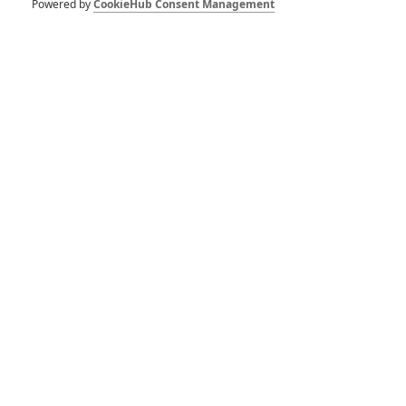
Powered by
CookieHub Consent Management
Tessa Thompson
Mark Mothersbaugh
Chris Hemsworth
Herec
Herec
Herec
Zobrazit další aktéry filmu
Vstoupit do galerie
Počet: 18