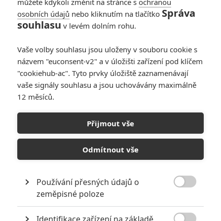
Django. Ten má šanci získat díky
můžete kdykoli změnit na stránce s
ochranou
nájemnému lovci lidí dr.
Správa
osobních údajů
nebo kliknutím na tlačítko
Schultzovi svobodu, pokud se mu
souhlasu
v levém dolním rohu.
povede dopadnout vraždící bratry
Brittlovi. Djangovi se tak zároveň naskytne příležitost najít ženu,
Vaše volby souhlasu jsou uloženy v souboru cookie s
kterou musel před lety nedobrovolně opustit. Ani jeden z hlavních
názvem "euconsent-v2" a v úložišti zařízení pod klíčem
hrdinů však netuší, jak blízko jsou nejnebezpečnějšímu
dobrodružství svého života.
"cookiehub-ac". Tyto prvky úložiště zaznamenávají
vaše signály souhlasu a jsou uchovávány maximálně
12 měsíců.
Obsazení filmu Nespoutaný
Django
Přijmout vše
Odmítnout vše
Christoph Waltz
*/10
Herec
Používání přesných údajů o
Quentin

Nerecenzováno
zeměpisné poloze
Tarantino
Herec
Identifikace zařízení na základě