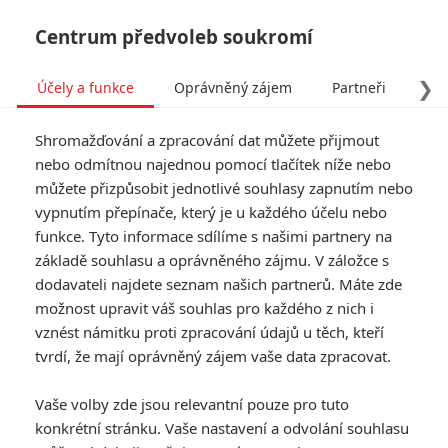
Centrum předvoleb soukromí
❯
Účely a funkce
Oprávněný zájem
Partneři
Pro
Tog
Shromažďování a zpracování dat můžete přijmout
navi
nebo odmítnou najednou pomocí tlačítek níže nebo
můžete přizpůsobit jednotlivé souhlasy zapnutím nebo
vypnutím přepínače, který je u každého účelu nebo
funkce. Tyto informace sdílíme s našimi partnery na
základě souhlasu a oprávněného zájmu. V záložce s
9.0/10
dodavateli najdete seznam našich partnerů. Máte zde
Nespoutaný
možnost upravit váš souhlas pro každého z nich i
Django
vznést námitku proti zpracování údajů u těch, kteří
tvrdí, že mají oprávněný zájem vaše data zpracovat.
Jižanské drama z období před
Vaše volby zde jsou relevantní pouze pro tuto
vypuknutím Občanské války,
jehož hlavním hrdinou je otrok
konkrétní stránku. Vaše nastavení a odvolání souhlasu