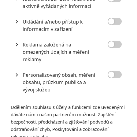
9.0/10

aktivně vyžádaných informací
Leonardo
DiCaprio
Herec
Ukládání a/nebo přístup k
1 hodnocení

informacím v zařízení
Samuel L.
Jackson
Reklama založená na
Herec

omezených údajích a měření
reklamy
Jamie Foxx
Herec
Personalizovaný obsah, měření
Zoë Bell

obsahu, průzkum publika a
Herec
vývoj služeb
Walton
Goggins
Udělením souhlasu s účely a funkcemi zde uvedenými
Herec
dáváte nám i našim partnerům možnost: Zajištění
bezpečnosti, předcházení a zjišťování podvodů a
Jonah Hill
odstraňování chyb, Poskytování a zobrazování
Herec
reklamy a obsahu