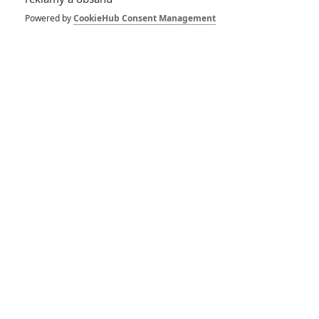
Powered by
CookieHub Consent Management
Quentin
Tarantino
Režisér
Quentin
Tarantino
Scénárista