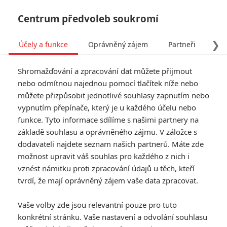
Centrum předvoleb soukromí
❯
Účely a funkce
Oprávněný zájem
Partneři
Pro
Tog
Shromažďování a zpracování dat můžete přijmout
navi
nebo odmítnou najednou pomocí tlačítek níže nebo
můžete přizpůsobit jednotlivé souhlasy zapnutím nebo
vypnutím přepínače, který je u každého účelu nebo
funkce. Tyto informace sdílíme s našimi partnery na
základě souhlasu a oprávněného zájmu. V záložce s
9.0/10
dodavateli najdete seznam našich partnerů. Máte zde
Nespoutaný
možnost upravit váš souhlas pro každého z nich i
Django
vznést námitku proti zpracování údajů u těch, kteří
tvrdí, že mají oprávněný zájem vaše data zpracovat.
Jižanské drama z období před
Vaše volby zde jsou relevantní pouze pro tuto
vypuknutím Občanské války,
jehož hlavním hrdinou je otrok
konkrétní stránku. Vaše nastavení a odvolání souhlasu