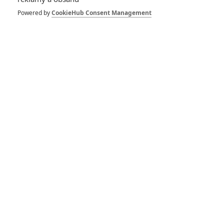
Powered by
CookieHub Consent Management
GALERIE
*/10
9.0/10
Nerecenzováno
1 hodnocení
Pro hodnocení musíte být přihlášen.
Jméno: