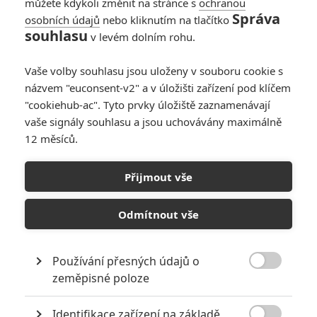
Django. Ten má šanci získat díky
můžete kdykoli změnit na stránce s
ochranou
nájemnému lovci lidí dr.
Správa
osobních údajů
nebo kliknutím na tlačítko
Schultzovi svobodu, pokud se mu
souhlasu
v levém dolním rohu.
povede dopadnout vraždící bratry
Brittlovi. Djangovi se tak zároveň naskytne příležitost najít ženu,
Vaše volby souhlasu jsou uloženy v souboru cookie s
kterou musel před lety nedobrovolně opustit. Ani jeden z hlavních
názvem "euconsent-v2" a v úložišti zařízení pod klíčem
hrdinů však netuší, jak blízko jsou nejnebezpečnějšímu
dobrodružství svého života.
"cookiehub-ac". Tyto prvky úložiště zaznamenávají
vaše signály souhlasu a jsou uchovávány maximálně
12 měsíců.
Galerie k filmu Nespoutaný
Django
Přijmout vše
Odmítnout vše
« Předchozí
Další »
Používání přesných údajů o

zeměpisné poloze
Identifikace zařízení na základě