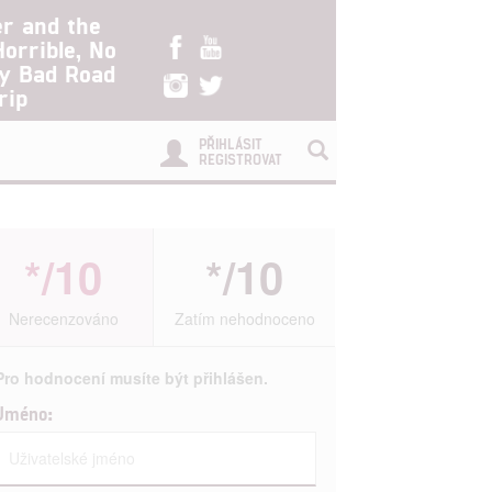
er and the
Horrible, No
ry Bad Road
rip
PŘIHLÁSIT
REGISTROVAT
*/10
*/10
Nerecenzováno
Zatím nehodnoceno
Pro hodnocení musíte být přihlášen.
Jméno: