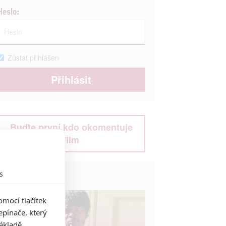
Heslo:
Zůstat přihlášen
Buďte první kdo okomentuje
film
s
Život filmu
mocí tlačítek
pínače, který
základě