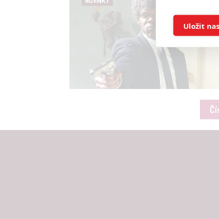
NOVINKY
Ukládán
Uložit na
Reklam
Person
služeb
Čí
Udělením sou
možnost: Zaji
Poskytování 