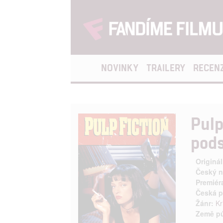
NOVINKY
TRAILERY
RECEN
Pulp
pods
Originál
Český n
Premiér
Česká p
Žánr:
Kr
Země p