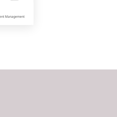

ent Management



rtnerům
ání chyb,