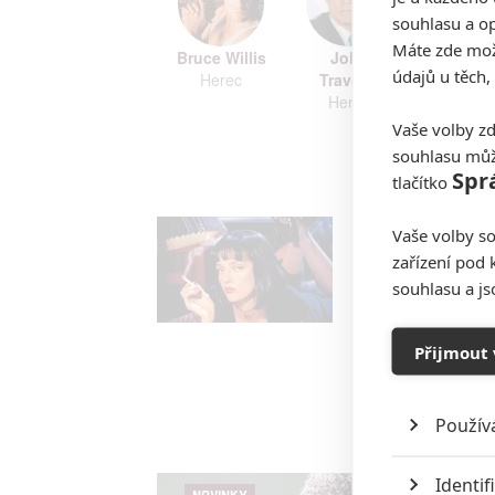
souhlasu a op
Máte zde možn
Bruce Willis
John
Samuel
údajů u těch,
Herec
Travolta
Jacks
Herec
Here
Vaše volby zd
souhlasu můž
Zobrazi
Spr
tlačítko
Vaše volby so
zařízení pod 
souhlasu a j
Přijmout 
Použív
Identif