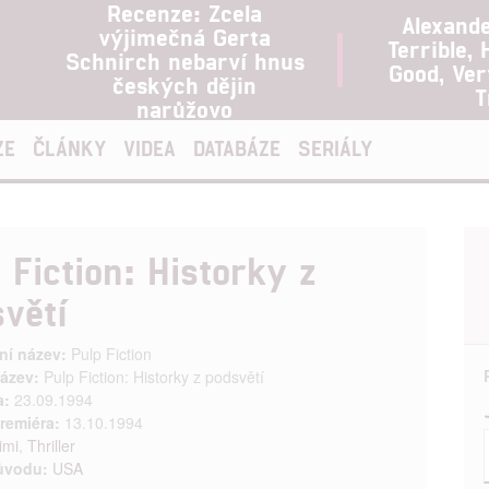
Recenze: Zcela
Alexand
výjimečná Gerta
Terrible, 
Schnirch nebarví hnus
Good, Ve
českých dějin
T
narůžovo
ZE
ČLÁNKY
VIDEA
DATABÁZE
SERIÁLY
 Fiction: Historky z
větí
ní název:
Pulp Fiction
ázev:
Pulp Fiction: Historky z podsvětí
a:
23.09.1994
remiéra:
13.10.1994
imi
,
Thriller
ůvodu:
USA