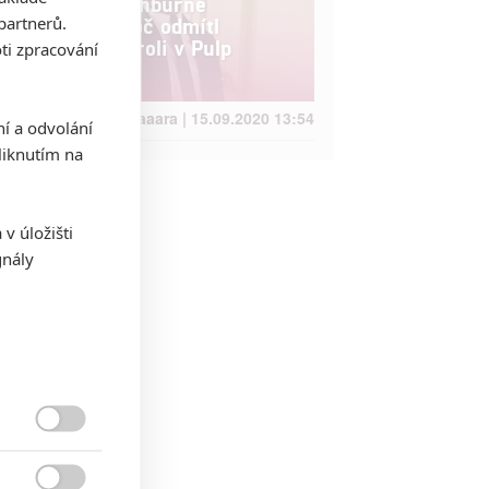
Laurence Fishburne
partnerů.
prozradil, proč odmítl
Jacksonovu roli v Pulp
ti zpracování
Fiction
Jaaaara | 15.09.2020 13:54
ní a odvolání
iknutím na
v úložišti
gnály
