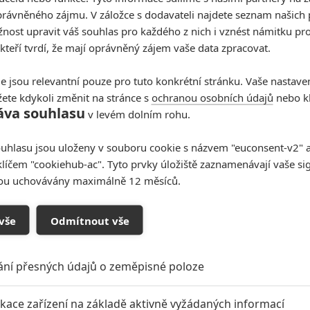
rávněného zájmu. V záložce s dodavateli najdete seznam našich 
ost upravit váš souhlas pro každého z nich i vznést námitku pro
 L.
Harvey
Quentin
Quentin
 kteří tvrdí, že mají oprávněný zájem vaše data zpracovat.
on
Keitel
Tarantino
Tarantino
c
Herec
Herec
Režisér
e jsou relevantní pouze pro tuto konkrétní stránku. Vaše nastave
ete kdykoli změnit na stránce s
ochranou osobních údajů
nebo kl
t další aktéry filmu
áva souhlasu
v levém dolním rohu.
uhlasu jsou uloženy v souboru cookie s názvem "euconsent-v2" a 
klíčem "cookiehub-ac". Tyto prvky úložiště zaznamenávají vaše si
Vstoupit do
sou uchovávány maximálně 12 měsíců.
galerie
vše
Odmítnout vše
Počet: 1
ání přesných údajů o zeměpisné poloze
Laurence Fishburne prozradil,
ikace zařízení na základě aktivně vyžádaných informací