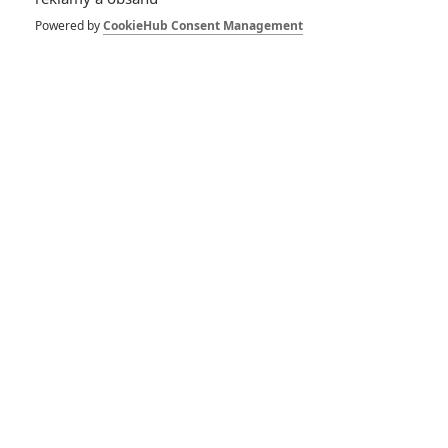
Herec
Herec
Herec
Powered by
CookieHub Consent Management
Zobrazit další aktéry filmu
Vstoupit do galerie
Počet: 1
Pán prstenů se
dočkal nového,
upraveného vydání
3
Anarvin
| 04.12.2020 17:12