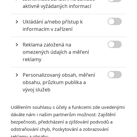

aktivně vyžádaných informací
TAGY
The Lord of the Rings: The Return of the King
Pán prstenů: Návrat krále
Ukládání a/nebo přístup k

informacím v zařízení
Reklama založená na

omezených údajích a měření
reklamy
Personalizovaný obsah, měření
David Wenham
Cate Blanchett
Viggo Mortensen
Herec
Herec
Herec

obsahu, průzkum publika a
vývoj služeb
Udělením souhlasu s účely a funkcemi zde uvedenými
dáváte nám i našim partnerům možnost: Zajištění
bezpečnosti, předcházení a zjišťování podvodů a
odstraňování chyb, Poskytování a zobrazování
Liv Tyler
Sean Bean
Andy Serkis
reklamy a obsahu