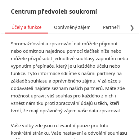
Centrum předvoleb soukromí
❯
Účely a funkce
Oprávněný zájem
Partneři
Pro
Tog
Shromažďování a zpracování dat můžete přijmout
navi
nebo odmítnou najednou pomocí tlačítek níže nebo
můžete přizpůsobit jednotlivé souhlasy zapnutím nebo
vypnutím přepínače, který je u každého účelu nebo
funkce. Tyto informace sdílíme s našimi partnery na
základě souhlasu a oprávněného zájmu. V záložce s
dodavateli najdete seznam našich partnerů. Máte zde
možnost upravit váš souhlas pro každého z nich i
vznést námitku proti zpracování údajů u těch, kteří
tvrdí, že mají oprávněný zájem vaše data zpracovat.
Vaše volby zde jsou relevantní pouze pro tuto
konkrétní stránku. Vaše nastavení a odvolání souhlasu