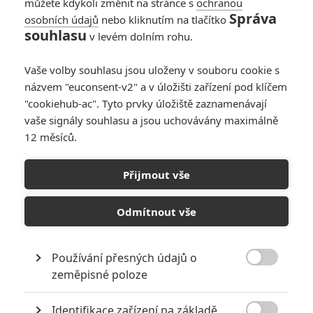
můžete kdykoli změnit na stránce s
ochranou
Správa
osobních údajů
nebo kliknutím na tlačítko
souhlasu
v levém dolním rohu.
Pán prstenů: Návrat krále
Vaše volby souhlasu jsou uloženy v souboru cookie s
Originální název:
The Lord of the Rings: The Return of the King
názvem "euconsent-v2" a v úložišti zařízení pod klíčem
Český název:
Pán prstenů: Návrat krále
"cookiehub-ac". Tyto prvky úložiště zaznamenávají
Premiéra:
17.12.2003
vaše signály souhlasu a jsou uchovávány maximálně
Česká premiéra:
15.01.2004
12 měsíců.
Žánr:
Akční
,
Dobrodružný
,
Fantasy
Země původu:
USA
,
Nový Zéland
Přijmout vše
Nadchází čas rozhodující bitvy o přežití Středozemě. Putování
jednotlivých členů Společenstva prstenu se dostává do poslední a
Odmítnout vše
rozhodující fáze. Čaroděj Gandalf, elf Legolas a trpaslík Gimli
spěchají s dědicem trůnu Aragornem na pomoc zemi Gondor, která
odolává ohromnému Sauronovu vojsku. Hobiti Frodo a Sam se v
doprovodu Gluma snaží dostat hluboko do země Mordor, kde musí
Používání přesných údajů o
v ohních Hory osudu zničit magický Prsten moci. Jedině tak bude

zeměpisné poloze
síla mocného pána temnot Saurona zlomena. Podaří se jim naplnit
poslání Společenstva a zachránit Středozem? A za jakou cenu?
Identifikace zařízení na základě