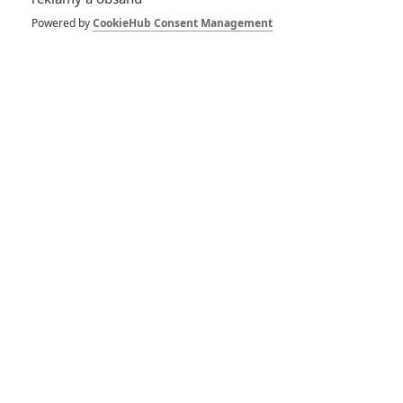
Powered by
CookieHub Consent Management
Pacific Rim: povstání - Oficiální
Trailer (CZ)
Pacific Rim: Uprising -
Oficiální Trailer