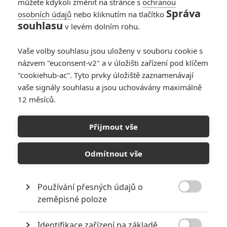
můžete kdykoli změnit na stránce s
ochranou
Správa
osobních údajů
nebo kliknutím na tlačítko
souhlasu
v levém dolním rohu.
Pacific Rim: Povstání
Vaše volby souhlasu jsou uloženy v souboru cookie s
Originální název:
Pacific Rim: Uprising
názvem "euconsent-v2" a v úložišti zařízení pod klíčem
Český název:
Pacific Rim: Povstání
"cookiehub-ac". Tyto prvky úložiště zaznamenávají
Premiéra:
23.03.2018
vaše signály souhlasu a jsou uchovávány maximálně
Česká premiéra:
22.03.2018
12 měsíců.
Žánr:
Akční
,
Sci-Fi
,
Dobrodružný
,
Fantasy
Země původu:
USA
Přijmout vše
Poprvé jsme je dokázali zastavit. Jenže to, co mimozemští tvorové
Kaiju napáchali na Zemi v prvním díle akčního sci-fi Pacific Rim
byla jen předehra k tomu, co si pro lidstvo připravili teď. Hvězda
Odmítnout vše
Star Wars John Boyega a Scott Eastwood z Rychle a zběsile vedou
tým, který je poslední nadějí na přežití planety.
Používání přesných údajů o
TAGY
Pacific Rim: Maelstrom
Pacific Rim: Uprising

zeměpisné poloze
Pacific Rim: Povstání
Pacific Rim: povstání
Identifikace zařízení na základě