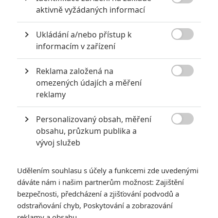

aktivně vyžádaných informací
Ukládání a/nebo přístup k

informacím v zařízení
Reklama založená na
Adria Arjona
Rinko Kikuchi
Jin Zhang

omezených údajích a měření
Herec
Herec
Herec
reklamy
Personalizovaný obsah, měření

obsahu, průzkum publika a
vývoj služeb
Charlie Day
Nick E. Tarabay
Burn Gorman
Udělením souhlasu s účely a funkcemi zde uvedenými
Herec
Herec
Herec
dáváte nám i našim partnerům možnost: Zajištění
bezpečnosti, předcházení a zjišťování podvodů a
Zobrazit další aktéry filmu
odstraňování chyb, Poskytování a zobrazování
reklamy a obsahu