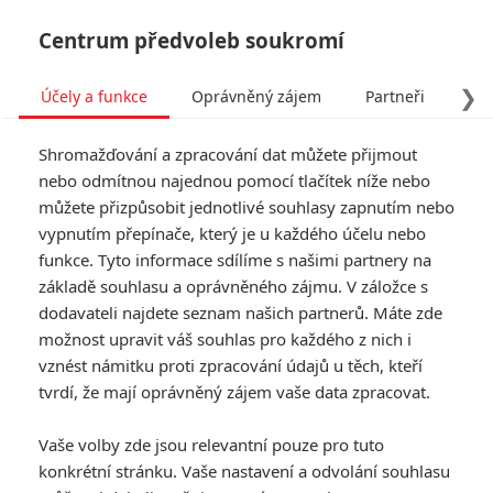
Centrum předvoleb soukromí
❯
Účely a funkce
Oprávněný zájem
Partneři
Pro
Tog
Shromažďování a zpracování dat můžete přijmout
navi
nebo odmítnou najednou pomocí tlačítek níže nebo
můžete přizpůsobit jednotlivé souhlasy zapnutím nebo
vypnutím přepínače, který je u každého účelu nebo
funkce. Tyto informace sdílíme s našimi partnery na
základě souhlasu a oprávněného zájmu. V záložce s
dodavateli najdete seznam našich partnerů. Máte zde
možnost upravit váš souhlas pro každého z nich i
vznést námitku proti zpracování údajů u těch, kteří
tvrdí, že mají oprávněný zájem vaše data zpracovat.
Vaše volby zde jsou relevantní pouze pro tuto
konkrétní stránku. Vaše nastavení a odvolání souhlasu