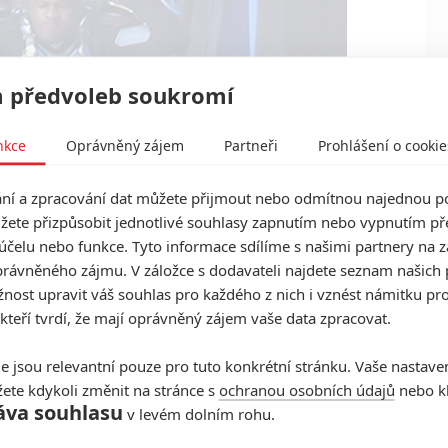
 předvoleb soukromí
nkce
Oprávněný zájem
Partneři
Prohlášení o cookie
í a zpracování dat můžete přijmout nebo odmítnou najednou po
žete přizpůsobit jednotlivé souhlasy zapnutím nebo vypnutím pře
účelu nebo funkce. Tyto informace sdílíme s našimi partnery na 
rávněného zájmu. V záložce s dodavateli najdete seznam našich 
ost upravit váš souhlas pro každého z nich i vznést námitku pro
 kteří tvrdí, že mají oprávněný zájem vaše data zpracovat.
e jsou relevantní pouze pro tuto konkrétní stránku. Vaše nastave
ete kdykoli změnit na stránce s
ochranou osobních údajů
nebo kl
áva souhlasu
v levém dolním rohu.