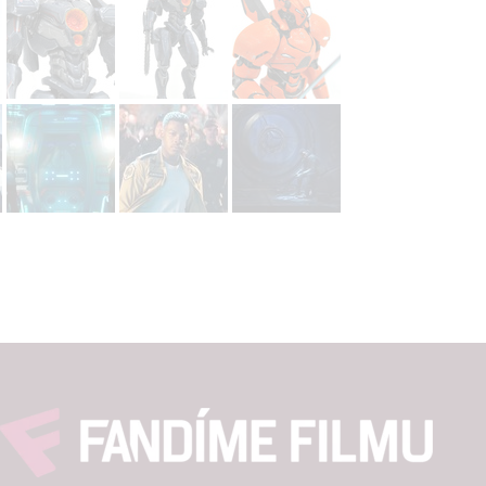
hlasu s účely a funkcemi zde uvedenými dáváte nám i našim pa
štění bezpečnosti, předcházení a zjišťování podvodů a odstraňov
a zobrazování reklamy a obsahu