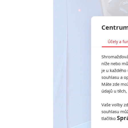
Centrum
Účely a fu
Shromažďován
níže nebo mů
je u každého 
souhlasu a op
Máte zde možn
údajů u těch,
Vaše volby zd
souhlasu můž
Spr
tlačítko