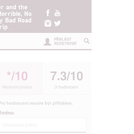
er and the
Horrible, No
ry Bad Road
rip
PŘIHLÁSIT
REGISTROVAT
*/10
7.3/10
Nerecenzováno
3 hodnocení
Pro hodnocení musíte být přihlášen.
Jméno: