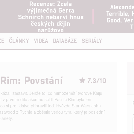
Recenze: Zcela
Alexand
výjimečná Gerta
Terrible, 
Schnirch nebarví hnus
Good, Ve
českých dějin
T
narůžovo
ZE
ČLÁNKY
VIDEA
DATABÁZE
SERIÁLY
 Rim: Povstání
7.3/10
kázali zastavit. Jenže to, co mimozemští tvorové Kaiju
 v prvním díle akčního sci-fi Pacific Rim byla jen
co si pro lidstvo připravili teď. Hvězda Star Wars John
stwood z Rychle a zběsile vedou tým, který je poslední
planety.