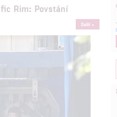
ific Rim: Povstání
Další »