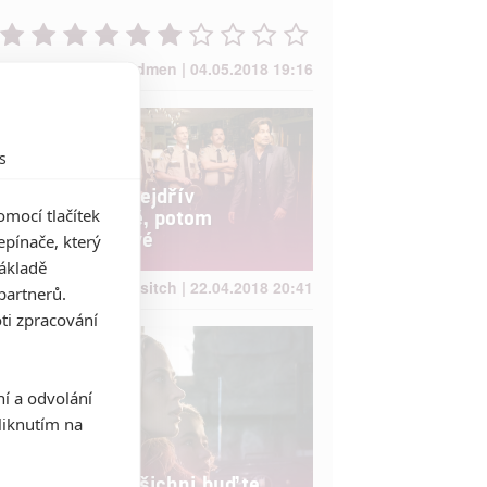
Rudmen | 04.05.2018 19:16
s
Box Office: Nejdřív
Superpoldové, potom
mocí tlačítek
superhrdinové
pínače, který
základě
Brousitch | 22.04.2018 20:41
partnerů.
ti zpracování
ní a odvolání
iknutím na
Box Office: Všichni buďte