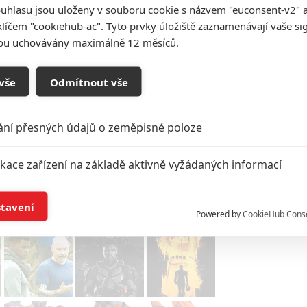
uhlasu jsou uloženy v souboru cookie s názvem "euconsent-v2" a 
klíčem "cookiehub-ac". Tyto prvky úložiště zaznamenávají vaše si
sou uchovávány maximálně 12 měsíců.
vše
Odmítnout vše
ání přesných údajů o zeměpisné poloze
ikace zařízení na základě aktivně vyžádaných informací
í a/nebo přístup k informacím v zařízení
stavení
Powered by
CookieHub Cons
a založená na omezených údajích a měření reklamy
alizovaný obsah, měření obsahu, průzkum publika a vývoj