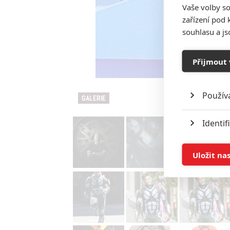
Vaše volby so
zařízení pod 
souhlasu a j
Přijmout 
Použív
GALERIE
Identif
Ukládán
Uložit na
Reklam
Person
služeb