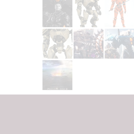
Udělením sou
možnost: Zaji
Poskytování 