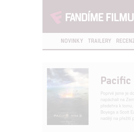
NOVINKY
TRAILERY
RECEN
Pacific
Poprvé jsme je do
napáchali na Zemi
předehra k tomu, 
Boyega a Scott Ea
nadějí na přežití 