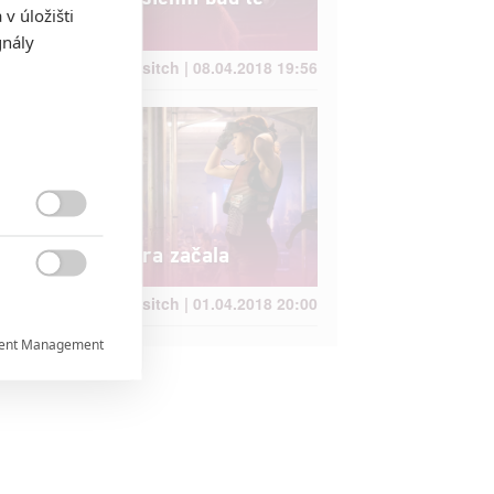
v úložišti
zticha
gnály
Brousitch | 08.04.2018 19:56

Box Office: Hra začala

Brousitch | 01.04.2018 20:00
ent Management


