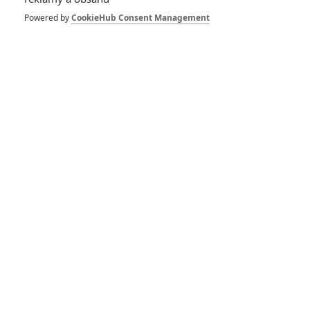
Zůstat přihlášen
Powered by
CookieHub Consent Management
Buďte první kdo okomentuje film
DISKUZE
PŘIHLÁSIT
REGISTROVAT