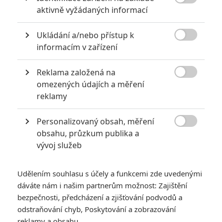

aktivně vyžádaných informací
Vstoupit do galerie
Počet: 1
Ukládání a/nebo přístup k

informacím v zařízení
*/10
*/10
Reklama založená na

omezených údajích a měření
Nerecenzováno
Zatím nehodnoceno
reklamy
Personalizovaný obsah, měření
Pro hodnocení musíte být přihlášen.

obsahu, průzkum publika a
Jméno:
vývoj služeb
Udělením souhlasu s účely a funkcemi zde uvedenými
Heslo:
dáváte nám i našim partnerům možnost: Zajištění
bezpečnosti, předcházení a zjišťování podvodů a
odstraňování chyb, Poskytování a zobrazování
reklamy a obsahu