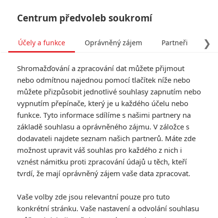
Centrum předvoleb soukromí
❯
Účely a funkce
Oprávněný zájem
Partneři
Pro
Tog
Shromažďování a zpracování dat můžete přijmout
navi
nebo odmítnou najednou pomocí tlačítek níže nebo
můžete přizpůsobit jednotlivé souhlasy zapnutím nebo
vypnutím přepínače, který je u každého účelu nebo
funkce. Tyto informace sdílíme s našimi partnery na
základě souhlasu a oprávněného zájmu. V záložce s
dodavateli najdete seznam našich partnerů. Máte zde
možnost upravit váš souhlas pro každého z nich i
vznést námitku proti zpracování údajů u těch, kteří
tvrdí, že mají oprávněný zájem vaše data zpracovat.
Vaše volby zde jsou relevantní pouze pro tuto
konkrétní stránku. Vaše nastavení a odvolání souhlasu