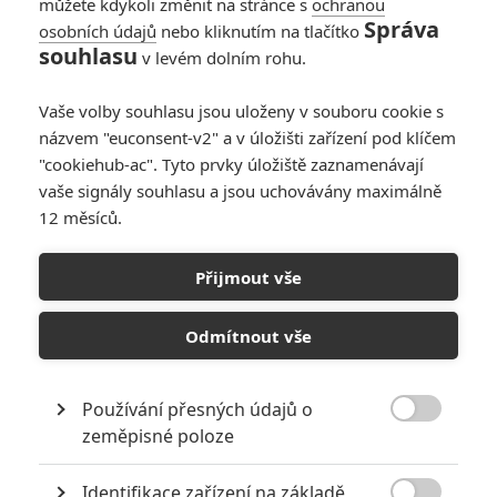
můžete kdykoli změnit na stránce s
ochranou
Správa
osobních údajů
nebo kliknutím na tlačítko
souhlasu
v levém dolním rohu.
3 Ninjas Kick Back
Vaše volby souhlasu jsou uloženy v souboru cookie s
názvem "euconsent-v2" a v úložišti zařízení pod klíčem
Originální název:
3 Ninjas Kick Back
"cookiehub-ac". Tyto prvky úložiště zaznamenávají
Český název:
3 Ninjas Kick Back
vaše signály souhlasu a jsou uchovávány maximálně
Premiéra:
06.05.1994
12 měsíců.
Žánr:
Akční
,
Komedie
,
Dobrodružný
,
Rodinný
Země původu:
USA
,
Japonsko
Přijmout vše
TAGY
3 Ninjas Kick Back
Odmítnout vše
Používání přesných údajů o

zeměpisné poloze
Identifikace zařízení na základě