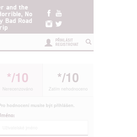
er and the
Horrible, No
ry Bad Road
rip
PŘIHLÁSIT
REGISTROVAT
*/10
*/10
Nerecenzováno
Zatím nehodnoceno
Pro hodnocení musíte být přihlášen.
Jméno: