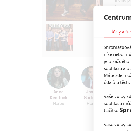
Luke s Ji
připrave
Centrum
se dočká
TAGY
D
Účely a fu
Shromažďován
níže nebo mů
je u každého 
souhlasu a op
Máte zde možn
údajů u těch,
Anna
Jason
Vaše volby zd
Kendrick
Sudeikis
souhlasu můž
Herec
Herec
Spr
tlačítko
Zobrazi
Vaše volby so