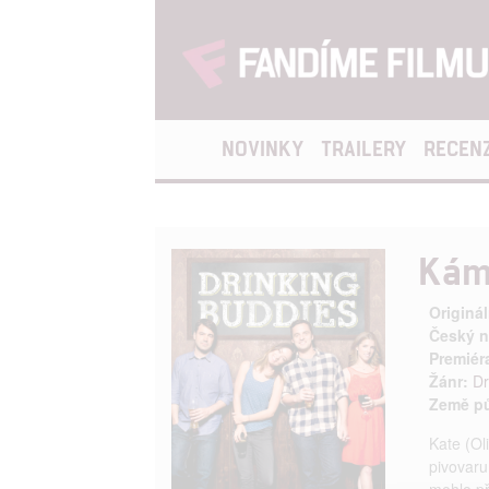
NOVINKY
TRAILERY
RECEN
Kám
Originál
Český n
Premiér
Žánr:
D
Země p
Kate (Ol
pivovaru
mohlo př