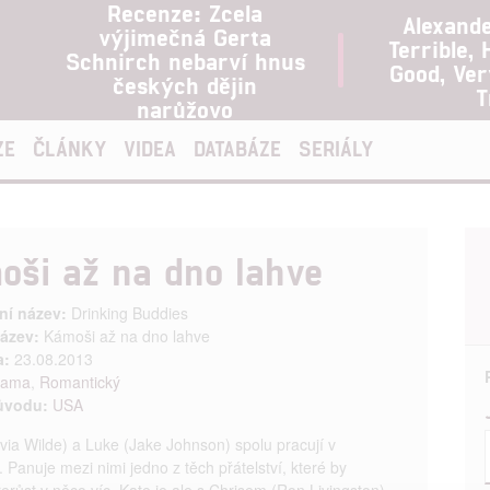
Recenze: Zcela
Alexand
výjimečná Gerta
Terrible, 
Schnirch nebarví hnus
Good, Ve
českých dějin
T
narůžovo
ZE
ČLÁNKY
VIDEA
DATABÁZE
SERIÁLY
oši až na dno lahve
ní název:
Drinking Buddies
ázev:
Kámoši až na dno lahve
a:
23.08.2013
rama
,
Romantický
ůvodu:
USA
ivia Wilde) a Luke (Jake Johnson) spolu pracují v
. Panuje mezi nimi jedno z těch přátelství, které by
erůst v něco víc. Kate je ale s Chrisem (Ron Livingston),