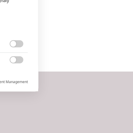
gnály


ent Management



rtnerům