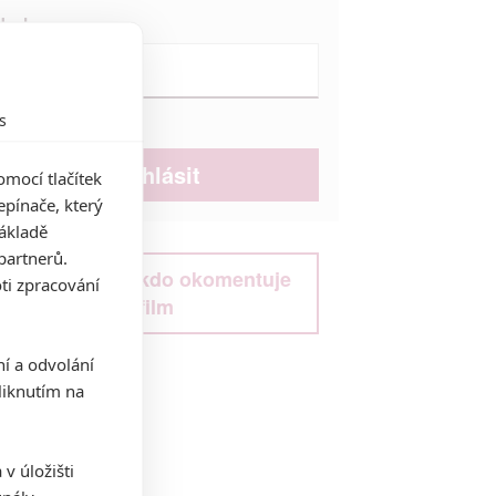
Heslo:
s
Zůstat přihlášen
mocí tlačítek
pínače, který
základě
partnerů.
Buďte první kdo okomentuje
ti zpracování
film
ní a odvolání
iknutím na
v úložišti