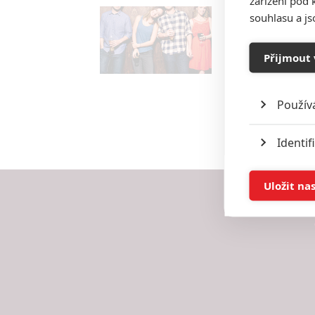
zařízení pod 
souhlasu a j
Přijmout 
Použív
Identif
Ukládán
Uložit na
Reklam
Person
služeb
Udělením sou