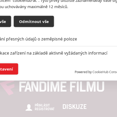
klíčem "cookiehub-ac". Tyto prvky úložiště zaznamenávají vaše si
sou uchovávány maximálně 12 měsíců.
Vstoupit do
vše
Odmítnout vše
galerie
Počet: 1
ání přesných údajů o zeměpisné poloze
ikace zařízení na základě aktivně vyžádaných informací
í a/nebo přístup k informacím v zařízení
stavení
Powered by
CookieHub Cons
a založená na omezených údajích a měření reklamy
alizovaný obsah, měření obsahu, průzkum publika a vývoj
DISKUZE
PŘIHLÁSIT
REGISTROVAT
hlasu s účely a funkcemi zde uvedenými dáváte nám i našim pa