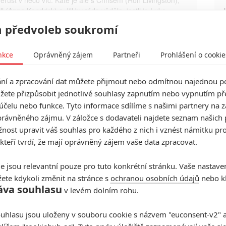
ll (Anna Kendrick) a Jill by ráda věděla, jestli je Luke
ný mluvit o manželství. Jasné odpovědi na tuhle otázku
 předvoleb soukromí
 poté, co spolu Luke a Kate nečekaně stráví víkend.
rinking Buddies
Kámoši až na dno lahve
nkce
Oprávněný zájem
Partneři
Prohlášení o cookie
í a zpracování dat můžete přijmout nebo odmítnou najednou po
žete přizpůsobit jednotlivé souhlasy zapnutím nebo vypnutím pře
účelu nebo funkce. Tyto informace sdílíme s našimi partnery na 
rávněného zájmu. V záložce s dodavateli najdete seznam našich 
ost upravit váš souhlas pro každého z nich i vznést námitku pro
 kteří tvrdí, že mají oprávněný zájem vaše data zpracovat.
e jsou relevantní pouze pro tuto konkrétní stránku. Vaše nastave
ete kdykoli změnit na stránce s
ochranou osobních údajů
nebo kl
áva souhlasu
v levém dolním rohu.
t další aktéry filmu
uhlasu jsou uloženy v souboru cookie s názvem "euconsent-v2" a 