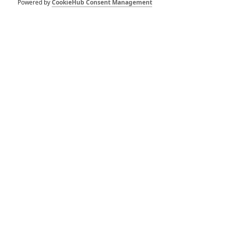
Powered by
CookieHub Consent Management
Pro hodnocení musíte být přihlášen.
Jméno:
Heslo:
Zůstat přihlášen
Buďte první kdo okomentuje film