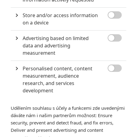
Daniel Craig
Kate Winslet
Store and/or access information
Herec
Herec

on a device
Zobrazit další aktéry filmu
Advertising based on limited

data and advertising
measurement
Personalised content, content

measurement, audience
research, and services
Vstoupit do galerie
development
Počet: 1
Udělením souhlasu s účely a funkcemi zde uvedenými
dáváte nám i našim partnerům možnost: Ensure
*/10
*/10
security, prevent and detect fraud, and fix errors,
Deliver and present advertising and content
Nerecenzováno
Zatím nehodnoceno