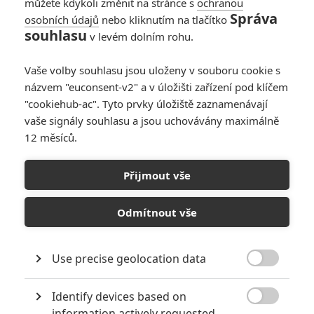
můžete kdykoli změnit na stránce s
ochranou
Správa
osobních údajů
nebo kliknutím na tlačítko
souhlasu
v levém dolním rohu.
A Kid in King Arthur's
Vaše volby souhlasu jsou uloženy v souboru cookie s
názvem "euconsent-v2" a v úložišti zařízení pod klíčem
Court
"cookiehub-ac". Tyto prvky úložiště zaznamenávají
vaše signály souhlasu a jsou uchovávány maximálně
Originální název:
A Kid in King Arthur's Court
12 měsíců.
Český název:
A Kid in King Arthur's Court
Premiéra:
11.08.1995
Žánr:
Komedie
,
Sci-Fi
,
Dobrodružný
,
Fantasy
,
Rodinný
Přijmout vše
TAGY
A Kid in King Arthur's Court
Odmítnout vše
Use precise geolocation data

Identify devices based on

information actively requested