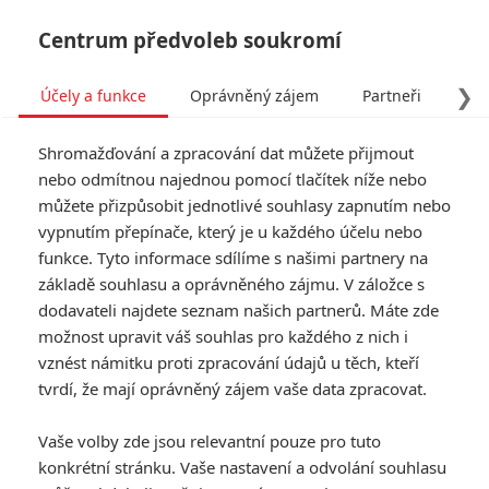
Centrum předvoleb soukromí
❯
Účely a funkce
Oprávněný zájem
Partneři
Pro
Tog
Shromažďování a zpracování dat můžete přijmout
navi
nebo odmítnou najednou pomocí tlačítek níže nebo
můžete přizpůsobit jednotlivé souhlasy zapnutím nebo
vypnutím přepínače, který je u každého účelu nebo
funkce. Tyto informace sdílíme s našimi partnery na
základě souhlasu a oprávněného zájmu. V záložce s
dodavateli najdete seznam našich partnerů. Máte zde
možnost upravit váš souhlas pro každého z nich i
vznést námitku proti zpracování údajů u těch, kteří
tvrdí, že mají oprávněný zájem vaše data zpracovat.
Vaše volby zde jsou relevantní pouze pro tuto
konkrétní stránku. Vaše nastavení a odvolání souhlasu