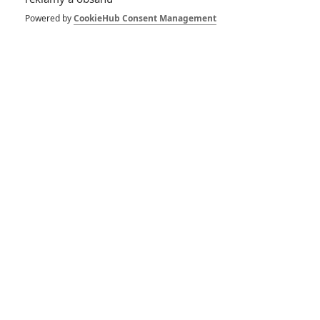
Herec
Režisér
Režisér
Powered by
CookieHub Consent Management
Zobrazit další aktéry filmu
Vstoupit do galerie
Počet: 1
*/10
*/10
Nerecenzováno
Zatím nehodnoceno