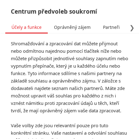
Centrum předvoleb soukromí
❯
Účely a funkce
Oprávněný zájem
Partneři
Pro
Tog
Shromažďování a zpracování dat můžete přijmout
navi
nebo odmítnou najednou pomocí tlačítek níže nebo
můžete přizpůsobit jednotlivé souhlasy zapnutím nebo
vypnutím přepínače, který je u každého účelu nebo
funkce. Tyto informace sdílíme s našimi partnery na
základě souhlasu a oprávněného zájmu. V záložce s
dodavateli najdete seznam našich partnerů. Máte zde
možnost upravit váš souhlas pro každého z nich i
vznést námitku proti zpracování údajů u těch, kteří
tvrdí, že mají oprávněný zájem vaše data zpracovat.
Vaše volby zde jsou relevantní pouze pro tuto
konkrétní stránku. Vaše nastavení a odvolání souhlasu