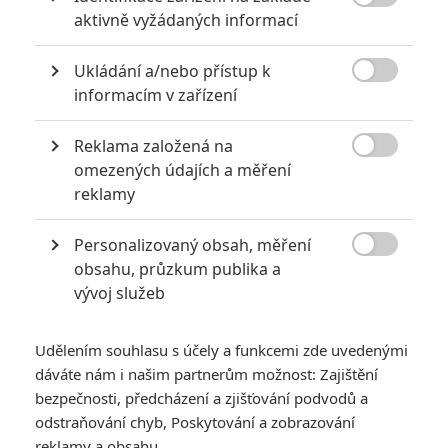
níž se různé styly a žánry střídají bez většího doplňujícího účinku.

aktivně vyžádaných informací
TAGY
Four Rooms
Čtyři pokoje
Ukládání a/nebo přístup k

informacím v zařízení
Reklama založená na

omezených údajích a měření
reklamy
Salma Hayek
Quentin Tarantino
Antonio Banderas
Personalizovaný obsah, měření
Herec
Herec
Herec

obsahu, průzkum publika a
vývoj služeb
Udělením souhlasu s účely a funkcemi zde uvedenými
dáváte nám i našim partnerům možnost: Zajištění
bezpečnosti, předcházení a zjišťování podvodů a
odstraňování chyb, Poskytování a zobrazování
Bruce Willis
Robert Rodriguez
Quentin Tarantino
reklamy a obsahu