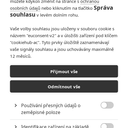
můžete kdykoli změnit na stránce s
ochranou
Správa
osobních údajů
nebo kliknutím na tlačítko
souhlasu
v levém dolním rohu.
Čtyři pokoje
Vaše volby souhlasu jsou uloženy v souboru cookie s
názvem "euconsent-v2" a v úložišti zařízení pod klíčem
Originální název:
Four Rooms
Český název:
Čtyři pokoje
"cookiehub-ac". Tyto prvky úložiště zaznamenávají
Premiéra:
25.12.1995
vaše signály souhlasu a jsou uchovávány maximálně
Česká premiéra:
31.07.1997
12 měsíců.
Žánr:
Komedie
,
Krimi
Země původu:
USA
Přijmout vše
Tento povídkový snímek je dílem čtyř režisérů, kteří se v poslední
době stali nejslavnějšími představiteli americké nezávislé
Odmítnout vše
kinematografie. Tvůrci natočili čtyři epizodické příběhy, odehrávající
se o silvestrovské noci v pokojích jednoho losangeleského hotelu.
Do každého příběhu (i pokoje) je zatažen novopečený hotelový
Používání přesných údajů o
sluha Ted. S osudovou nekompromisností se mladík stane

zeměpisné poloze
důležitým aktérem různých podivných až bizarních událostí. Každý
z režisérů napsal scénář své epizody a samozřejmě při realizaci
uplatnil svou poetiku. Výsledkem je značně eklektická podívaná, v
Identifikace zařízení na základě