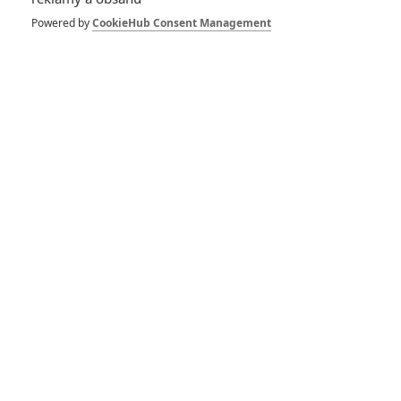
Powered by
CookieHub Consent Management
Buďte první kdo okomentuje film
DISKUZE
PŘIHLÁSIT
REGISTROVAT
Šéfredaktor webu je
Petr Slavík
, e-mail
redakce@fandimefilmu.cz
Máte-li zájem o inzerci na našem webu napište nám na e-mail
redakce@fandimefilmu.cz
Ochrana osobních údajů
|
Zásady používání cookies
|
Pravidla webu
|