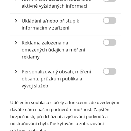

aktivně vyžádaných informací
*/10
*/10
Ukládání a/nebo přístup k
Nerecenzováno
Zatím nehodnoceno

informacím v zařízení
Pro hodnocení musíte být přihlášen.
Reklama založená na
Jméno:

omezených údajích a měření
reklamy
Personalizovaný obsah, měření
Heslo:

obsahu, průzkum publika a
vývoj služeb
Zůstat přihlášen
Udělením souhlasu s účely a funkcemi zde uvedenými
dáváte nám i našim partnerům možnost: Zajištění
bezpečnosti, předcházení a zjišťování podvodů a
odstraňování chyb, Poskytování a zobrazování
reklamy a obsahu