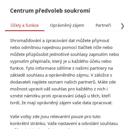
Centrum předvoleb soukromí
❯
Účely a funkce
Oprávněný zájem
Partneři
Pro
Tog
Shromažďování a zpracování dat můžete přijmout
navi
nebo odmítnou najednou pomocí tlačítek níže nebo
můžete přizpůsobit jednotlivé souhlasy zapnutím nebo
vypnutím přepínače, který je u každého účelu nebo
funkce. Tyto informace sdílíme s našimi partnery na
(Ne)šťastně
základě souhlasu a oprávněného zájmu. V záložce s
až na věky
dodavateli najdete seznam našich partnerů. Máte zde
možnost upravit váš souhlas pro každého z nich i
V pohádkovém světě vládl
vznést námitku proti zpracování údajů u těch, kteří
Čaroděj a chránil vyváženost
tvrdí, že mají oprávněný zájem vaše data zpracovat.
mezi dobrem a zlem. Konečně
jednou jel na zaslouženou
Vaše volby zde jsou relevantní pouze pro tuto
dovolenou a zanechal pohádkový
konkrétní stránku. Vaše nastavení a odvolání souhlasu
svět v rukou svých dvou