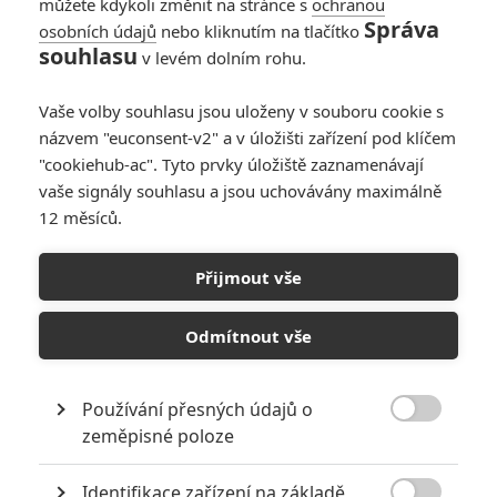
můžete kdykoli změnit na stránce s
ochranou
asistentů. Popelka sní o svém
Správa
osobních údajů
nebo kliknutím na tlačítko
pohádkovém princi a její přítel
souhlasu
Rick jí zařídí pozvání na
v levém dolním rohu.
královský ples, kde se má stát jejím vysněným princem z pohádky.
Vše se však odehraje jinak než si přála. Její macecha Frieda se
Vaše volby souhlasu jsou uloženy v souboru cookie s
pokusí převzít kontrolu v pohádkovém světě pomocí zla. Popelka
názvem "euconsent-v2" a v úložišti zařízení pod klíčem
však bude bojovat.
"cookiehub-ac". Tyto prvky úložiště zaznamenávají
vaše signály souhlasu a jsou uchovávány maximálně
12 měsíců.
KOMENTÁŘE
0
Přijmout vše
Odmítnout vše
PŘIDAT NOVÝ KOMENTÁŘ
Používání přesných údajů o

Pro psaní komentářů, se přihlašte.
zeměpisné poloze
Identifikace zařízení na základě