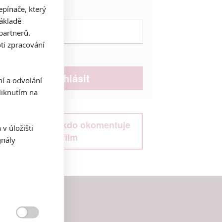
pínače, který
Heslo:
základě
partnerů.
ti zpracování
Zůstat přihlášen
ní a odvolání
iknutím na
Buďte první kdo okomentuje
v úložišti
film
gnály