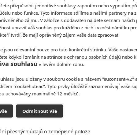
žete přizpůsobit jednotlivé souhlasy zapnutím nebo vypnutím pře
účelu nebo funkce. Tyto informace sdílíme s našimi partnery na 
rávněného zájmu. V záložce s dodavateli najdete seznam našich 
ost upravit váš souhlas pro každého z nich i vznést námitku pro
 kteří tvrdí, že mají oprávněný zájem vaše data zpracovat.
e jsou relevantní pouze pro tuto konkrétní stránku. Vaše nastave
ete kdykoli změnit na stránce s
ochranou osobních údajů
nebo kl
áva souhlasu
v levém dolním rohu.
uhlasu jsou uloženy v souboru cookie s názvem "euconsent-v2" a 
klíčem "cookiehub-ac". Tyto prvky úložiště zaznamenávají vaše si
sou uchovávány maximálně 12 měsíců.
vše
Odmítnout vše
ání přesných údajů o zeměpisné poloze