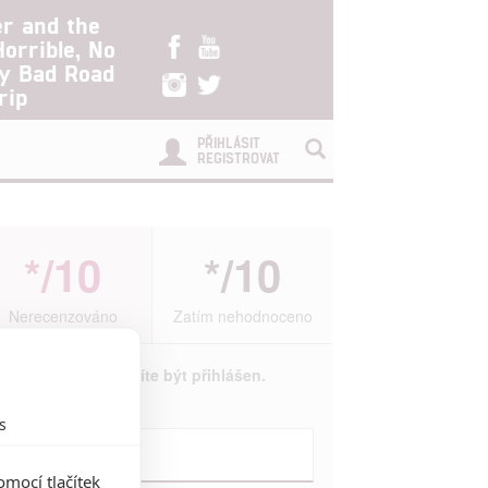
er and the
Horrible, No
ry Bad Road
rip
PŘIHLÁSIT
REGISTROVAT
*/10
*/10
Nerecenzováno
Zatím nehodnoceno
Pro hodnocení musíte být přihlášen.
Jméno:
s
mocí tlačítek