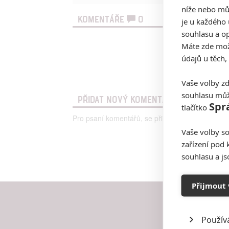
níže nebo mů
KOMENTÁŘE
0
je u každého 
souhlasu a op
Máte zde možn
údajů u těch,
Vaše volby zd
souhlasu můž
PŘIDAT NOVÝ KOMENTÁŘ
Spr
tlačítko
Pro psaní komentářů, se přihlašte.
Vaše volby so
zařízení pod 
souhlasu a j
Přijmout 
Použív