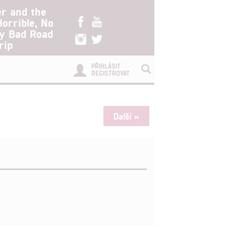
er and the
Horrible, No
ry Bad Road
rip
PŘIHLÁSIT
REGISTROVAT
Další »