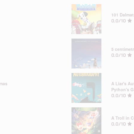
101 Dalmat
0.0/10
5 centimet
0.0/10
tmas
A Liar's A
Python's 
0.0/10
A Troll in 
0.0/10