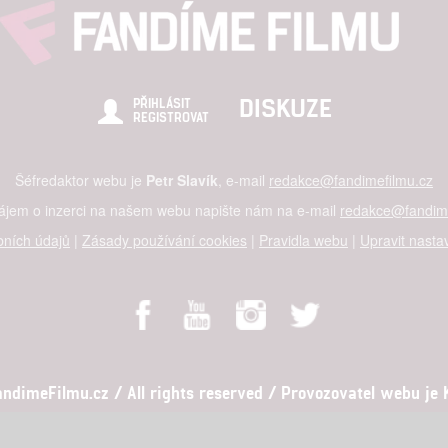
DISKUZE
PŘIHLÁSIT
REGISTROVAT
Šéfredaktor webu je
Petr Slavík
, e-mail
redakce@fandimefilmu.cz
zájem o inzerci na našem webu napište nám na e-mail
redakce@fandime
ních údajů
|
Zásady používání cookies
|
Pravidla webu
|
Upravit nasta
dimeFilmu.cz / All rights reserved / Provozovatel webu je Ko