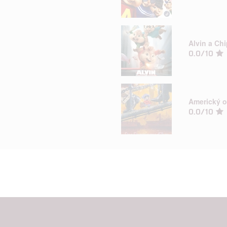
hlasu s účely a funkcemi zde uvedenými dáváte nám i našim pa
Alvin a Ch
štění bezpečnosti, předcházení a zjišťování podvodů a odstraňov
0.0/10
a zobrazování reklamy a obsahu
Americký 
0.0/10