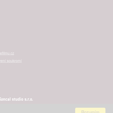
filmu.cz
vení soukromí
ncal studio s.r.o.
Rozumím