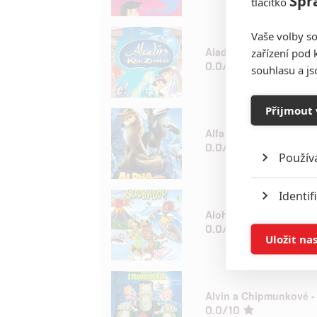
Spr
tlačítko
Vaše volby so
Aladin a král zlodějů
zařízení pod 
0.0/10
souhlasu a j
Přijmout 
Alfa a Omega
0.0/10
Použív
Identif
Aloha Scooby-Doo!
0.0/10
Ukládán
Uložit na
Reklam
Alvin a Chipmunkové -
Person
0.0/10