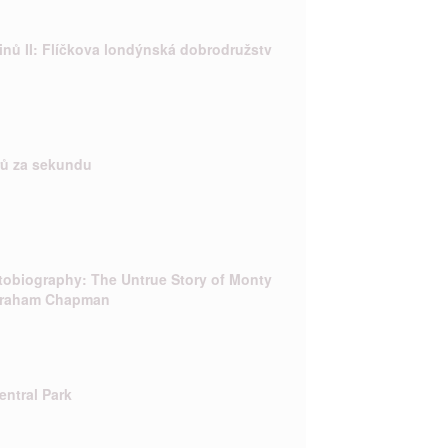
inů II: Flíčkova londýnská dobrodružstv
rů za sekundu
utobiography: The Untrue Story of Monty
Graham Chapman
Central Park