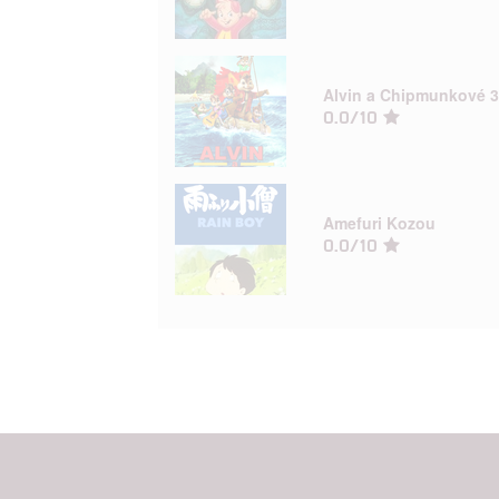
služeb
Udělením sou
Alvin a Chipmunkové 3
možnost: Zaji
0.0/10
Poskytování 
Amefuri Kozou
0.0/10