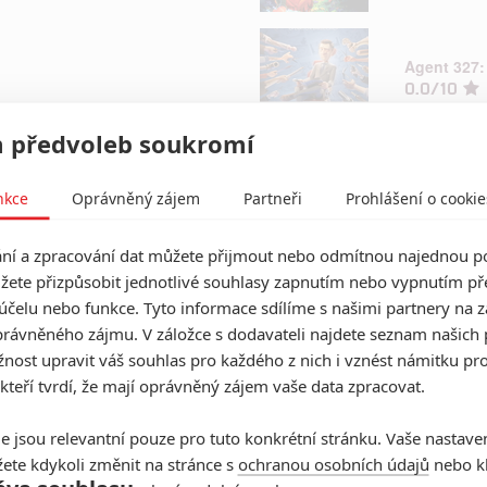
Agent 327:
0.0/10
 předvoleb soukromí
Agenti Dem
nkce
Oprávněný zájem
Partneři
Prohlášení o cookie
0.0/10
í a zpracování dat můžete přijmout nebo odmítnou najednou po
žete přizpůsobit jednotlivé souhlasy zapnutím nebo vypnutím pře
účelu nebo funkce. Tyto informace sdílíme s našimi partnery na 
Akira
rávněného zájmu. V záložce s dodavateli najdete seznam našich 
0.0/10
ost upravit váš souhlas pro každého z nich i vznést námitku pro
 kteří tvrdí, že mají oprávněný zájem vaše data zpracovat.
e jsou relevantní pouze pro tuto konkrétní stránku. Vaše nastave
Aladin
0.0/10
ete kdykoli změnit na stránce s
ochranou osobních údajů
nebo kl