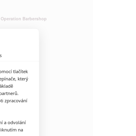
 Operation Barbershop
enti
s
mocí tlačítek
pínače, který
základě
partnerů.
ti zpracování
ní a odvolání
iknutím na