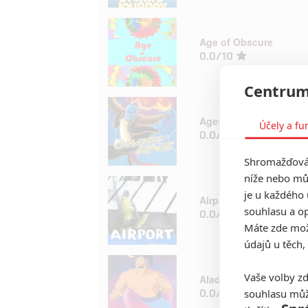
Age of Obscure
0.0/10
Centrum
Agent Bílá krvinka
Účely a fu
0.0/10
Shromažďován
níže nebo mů
je u každého 
Airport
souhlasu a op
0.0/10
Máte zde možn
údajů u těch,
Vaše volby zd
Aladdin
0.0/10
souhlasu můž