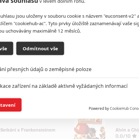
áva souhlasu
v levém dolním rohu.
uhlasu jsou uloženy v souboru cookie s názvem "euconsent-v2" a 
Alenka v ří
klíčem "cookiehub-ac". Tyto prvky úložiště zaznamenávají vaše si
0.0/10
sou uchovávány maximálně 12 měsíců.
vše
Odmítnout vše
All Dogs G
0.0/10
ání přesných údajů o zeměpisné poloze
ikace zařízení na základě aktivně vyžádaných informací
Alvin a C
0.0/10
í a/nebo přístup k informacím v zařízení
stavení
Powered by
CookieHub Cons
a založená na omezených údajích a měření reklamy
 Setkání s Frankensteinem
Alvin a Ch
alizovaný obsah, měření obsahu, průzkum publika a vývoj
0.0/10