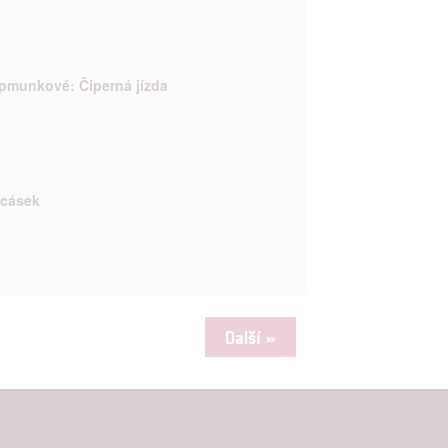

rtnerům
ipmunkové: Čiperná jízda
ání chyb,
ocásek
Další »