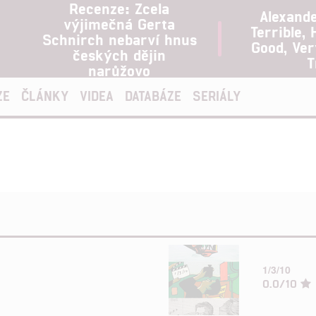
Recenze: Zcela
Alexand
výjimečná Gerta
Terrible, 
Schnirch nebarví hnus
Good, Ve
českých dějin
T
narůžovo
ZE
ČLÁNKY
VIDEA
DATABÁZE
SERIÁLY
1/3/10
0.0/10