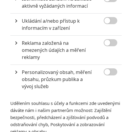

potěší.
aktivně vyžádaných informací
Do role lorda Richarda Crofta byl obsazen
Dominic
Ukládání a/nebo přístup k
West
(
The Awakening
), jenž už jednou Vikander otce dělal a

informacím v zařízení
to ve filmu
Testament mládí
.
Reklama založená na

omezených údajích a měření
reklamy
Personalizovaný obsah, měření

obsahu, průzkum publika a
vývoj služeb
Udělením souhlasu s účely a funkcemi zde uvedenými
dáváte nám i našim partnerům možnost: Zajištění
bezpečnosti, předcházení a zjišťování podvodů a
odstraňování chyb, Poskytování a zobrazování
V novém filmu sledujeme původ mladé Lary Croft při její první
reklamy a obsahu