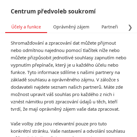
Centrum předvoleb soukromí
❯
Účely a funkce
Oprávněný zájem
Partneři
Pro
Tog
Shromažďování a zpracování dat můžete přijmout
navi
nebo odmítnou najednou pomocí tlačítek níže nebo
můžete přizpůsobit jednotlivé souhlasy zapnutím nebo
Tomb Raider: První fotky z
vypnutím přepínače, který je u každého účelu nebo
funkce. Tyto informace sdílíme s našimi partnery na
natáčení
základě souhlasu a oprávněného zájmu. V záložce s
dodavateli najdete seznam našich partnerů. Máte zde
Napsal:
Michal Janoušek - (Rudmen)
, 07.02.2017 06:34
možnost upravit váš souhlas pro každého z nich i
vznést námitku proti zpracování údajů u těch, kteří
tvrdí, že mají oprávněný zájem vaše data zpracovat.
Vaše volby zde jsou relevantní pouze pro tuto
konkrétní stránku. Vaše nastavení a odvolání souhlasu