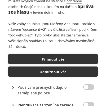
můžete kdykoli změnit na stránce s
ochranou
Správa
osobních údajů
nebo kliknutím na tlačítko
souhlasu
v levém dolním rohu.
Vaše volby souhlasu jsou uloženy v souboru cookie s
názvem "euconsent-v2" a v úložišti zařízení pod klíčem
"cookiehub-ac". Tyto prvky úložiště zaznamenávají
Zobrazit dalších 12 obrázků
vaše signály souhlasu a jsou uchovávány maximálně
12 měsíců.
A také se našel představitel otce Lary Croft.
Alicia Vikander
už dovádí na place jako slavná archeoložka
Přijmout vše
Lara Croft v novém
Tomb Raiderov
i
. Fotky z natáčení
švédskou herečku zachycují zrovna během nácviku nějaké
Odmítnout vše
akční scény a povšimnout si na nich můžeme kostýmu, který
je věrný počítačové předloze z roku 2013. Jak můžeme dál
Používání přesných údajů o
vidět, tak ani ve filmovém dobrodružství se hrdinka neobejde

zeměpisné poloze
bez zranění, jež má také obvázané naprosto na stejných
místech jako ve videohře. Je to sice jen malý detail, ale
Identifikace zařízení na základě