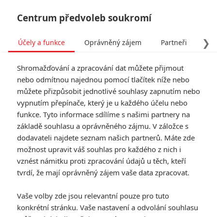
Centrum předvoleb soukromí
❯
Účely a funkce
Oprávněný zájem
Partneři
Pro
Tog
Shromažďování a zpracování dat můžete přijmout
navi
nebo odmítnou najednou pomocí tlačítek níže nebo
můžete přizpůsobit jednotlivé souhlasy zapnutím nebo
Rogue One: Žádné
vypnutím přepínače, který je u každého účelu nebo
funkce. Tyto informace sdílíme s našimi partnery na
pokračování, pozitivní
základě souhlasu a oprávněného zájmu. V záložce s
ohlasy, přetáčky
dodavateli najdete seznam našich partnerů. Máte zde
možnost upravit váš souhlas pro každého z nich i
Napsal:
vznést námitku proti zpracování údajů u těch, kteří
Petr Slavík - (Anarvin)
, 06.12.2016 12:27
tvrdí, že mají oprávněný zájem vaše data zpracovat.
Vaše volby zde jsou relevantní pouze pro tuto
konkrétní stránku. Vaše nastavení a odvolání souhlasu