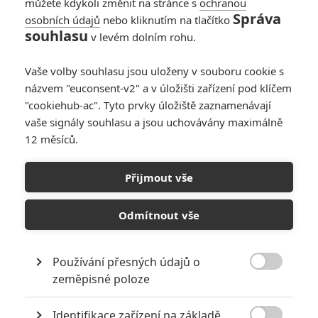
můžete kdykoli změnit na stránce s
ochranou
Správa
osobních údajů
nebo kliknutím na tlačítko
souhlasu
v levém dolním rohu.
Vaše volby souhlasu jsou uloženy v souboru cookie s
názvem "euconsent-v2" a v úložišti zařízení pod klíčem
"cookiehub-ac". Tyto prvky úložiště zaznamenávají
Lucasfilm
vaše signály souhlasu a jsou uchovávány maximálně
Zobrazit dalších 19 obrázků
12 měsíců.
Novináři viděli notný kus filmu a dělí se o první dojmy.
Přijmout vše
Dozvídáme se další podrobnosti o přetáčkách, je tu další
trailer a šéfka Lucasfilmu odmítá pokračování.
Odmítnout vše
Rogue One: Star Wars Story
je samostatný film. Ano, je to
prequel
Epizody IV
, ale jinak kompaktní příběh a uzavřená
Používání přesných údajů o

kapitola. Trvá na tom ředitelka
Lucasfilmu
Kathleen
zeměpisné poloze
Kennedy
. Aby nedošlo k nějaké mýlce, šla dokonce ještě dál
Identifikace zařízení na základě
a natvrdo řekla, že silně pochybuje o tom, že bychom kdy