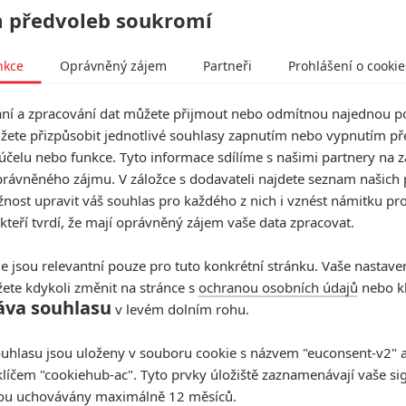
 předvoleb soukromí
lo prodat hromadu hraček a dalších souvisejících
e krávu někdo pokusí podojit ještě jednou.
nkce
Oprávněný zájem
Partneři
Prohlášení o cookie
í a zpracování dat můžete přijmout nebo odmítnou najednou po
žete přizpůsobit jednotlivé souhlasy zapnutím nebo vypnutím pře
účelu nebo funkce. Tyto informace sdílíme s našimi partnery na 
rávněného zájmu. V záložce s dodavateli najdete seznam našich 
ost upravit váš souhlas pro každého z nich i vznést námitku pro
 kteří tvrdí, že mají oprávněný zájem vaše data zpracovat.
e jsou relevantní pouze pro tuto konkrétní stránku. Vaše nastave
ete kdykoli změnit na stránce s
ochranou osobních údajů
nebo kl
áva souhlasu
v levém dolním rohu.
uhlasu jsou uloženy v souboru cookie s názvem "euconsent-v2" a 
klíčem "cookiehub-ac". Tyto prvky úložiště zaznamenávají vaše si
sou uchovávány maximálně 12 měsíců.