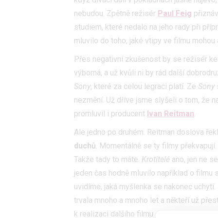
nebudou. Zpětně režisér
Paul Feig
přiznáv
studiem, které nedalo na jeho rady při pří
mluvilo do toho, jaké vtipy ve filmu mohou
Přes negativní zkušenost by se režisér k
výborná, a už kvůli ni by rád další dobrodru
Sony
, které za celou legraci platí. Ze
Sony
nezmění. Už dříve jsme slyšeli o tom, že 
promluvil i producent
Ivan Reitman
.
Ale jedno po druhém. Reitman doslova řek
duchů
. Momentálně se ty filmy překvapují
Takže tady to máte.
Krotitelé
ano, jen ne s
jeden čas hodně mluvilo například o filmu 
uvidíme, jaká myšlenka se nakonec uchytí.
trvala mnoho a mnoho let a někteří už přes
k realizaci dalšího filmu stačit. Na druho