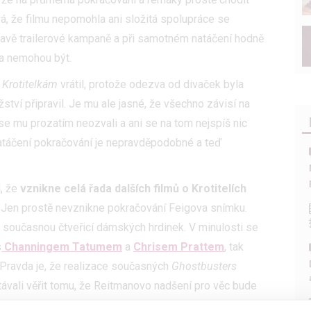
á, že filmu nepomohla ani složitá spolupráce se
pravě trailerové kampaně a při samotném natáčení hodně
 a nemohou být.
e
Krotitelkám
vrátil, protože odezva od divaček byla
žství připravil. Je mu ale jasné, že všechno závisí na
se mu prozatím neozvali a ani se na tom nejspíš nic
natáčení pokračování je nepravděpodobné a teď
l, že
vznikne celá řada dalších filmů o Krotitelích
. Jen prostě nevznikne pokračování Feigova snímku.
e současnou čtveřicí dámských hrdinek. V minulosti se
s
Channingem Tatumem
a
Chrisem Prattem
, tak
 Pravda je, že realizace současných
Ghostbusters
távali věřit tomu, že Reitmanovo nadšení pro věc bude
u stranu je Hollywood stále známými značkami posedlý a