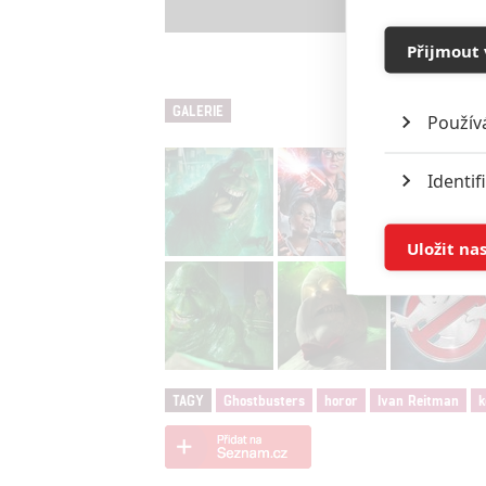
Přijmout 
GALERIE
Použív
Identif
Ukládán
Uložit na
Reklam
Person
služeb
TAGY
Ghostbusters
horor
Ivan Reitman
k
Udělením sou
možnost: Zaji