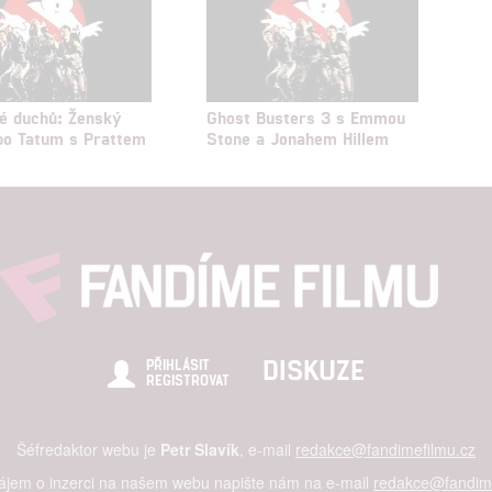
lé duchů: Ženský
Ghost Busters 3 s Emmou
bo Tatum s Prattem
Stone a Jonahem Hillem
DISKUZE
PŘIHLÁSIT
REGISTROVAT
Šéfredaktor webu je
Petr Slavík
, e-mail
redakce@fandimefilmu.cz
zájem o inzerci na našem webu napište nám na e-mail
redakce@fandime