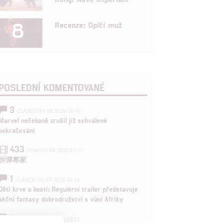
8
Recenze: Opičí muž
POSLEDNÍ KOMENTOVANÉ
3
ČLÁNEK | 01.08.2026 16:40
Marvel nečekaně zrušil již schválené
pokračování
433
FILM | 01.08.2026 07:11
拆彈專家
1
ČLÁNEK | 30.07.2026 20:14
Děti krve a kostí: Regulérní trailer představuje
akční fantasy dobrodružství s vůní Afriky
1
ČLÁNEK | 30.07.2026 12:31