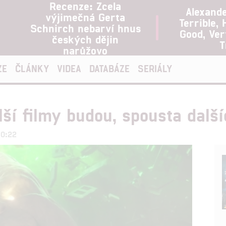
Recenze: Zcela
Alexand
výjimečná Gerta
Terrible, 
Schnirch nebarví hnus
Good, Ve
českých dějin
T
narůžovo
ZE
ČLÁNKY
VIDEA
DATABÁZE
SERIÁLY
lší filmy budou, spousta další
10:22