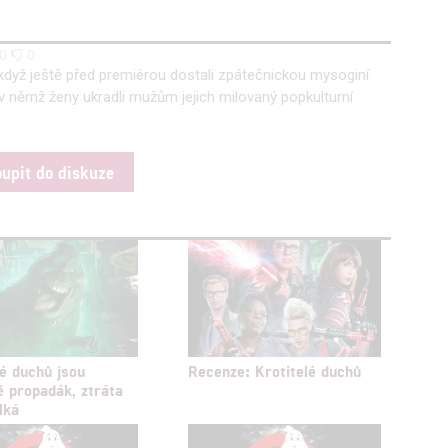
a zobrazování reklamy a obsahu
0
0
, když ještě před premiérou dostali zpátečnickou mysoginí
 v němž ženy ukradli mužům jejich milovaný popkulturní
oupit do diskuze
lé duchů jsou
Recenze: Krotitelé duchů
ně propadák, ztráta
lká