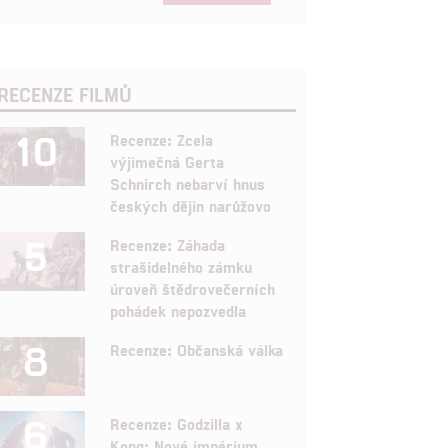
RECENZE FILMŮ
10
Recenze: Zcela
výjimečná Gerta
Schnirch nebarví hnus
českých dějin narůžovo
5
Recenze: Záhada
strašidelného zámku
úroveň štědrovečerních
pohádek nepozvedla
8
Recenze: Občanská válka
6
Recenze: Godzilla x
Kong: Nové impérium