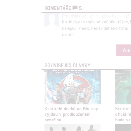
Poskytování 
KOMENTÁŘE
5
Pravdoláskař | 27.11.2016 02:17 |
Krotitelky to měli od začátku těžké
nálepku ''nejvíc nenáviděného filmu,
milník''...
Vst
SOUVISEJÍCÍ ČLÁNKY
Krotitelé duchů na Blu-ray
Krotite
vyjdou v prodlouženém
oficiál
sestřihu
bude ve