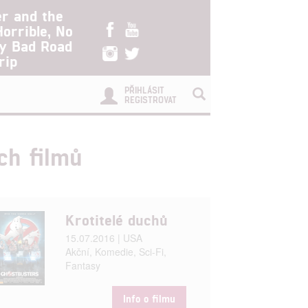
er and the
Horrible, No
ry Bad Road
rip
PŘIHLÁSIT
REGISTROVAT
ch filmů
Krotitelé duchů
15.07.2016 | USA
Akční, Komedie, Sci-Fi,
Fantasy
Info o filmu