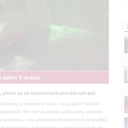
t dalších 9 obrázků
, přesto by se natočení pokračování nebránil.
 dokonalý a nepomohlo ani to, že jej skalní fandové
nobit ještě dřív, než ze snímku viděli jediný obrázek.
 nevyčnívaly z vlny letošních velkofilmových propadáků,
, že na průměrná pokračování a remaky prostě chodit