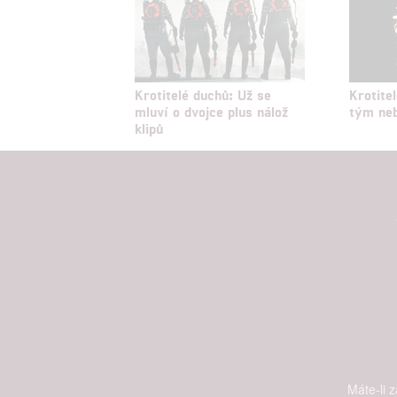
Krotitelé duchů: Už se
Krotite
mluví o dvojce plus nálož
tým ne
klipů
Máte-li 