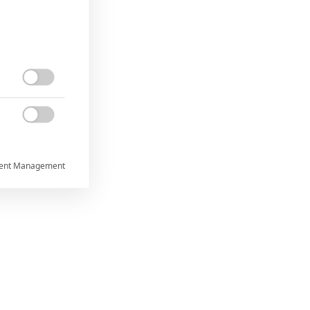


ent Management



rtnerům
ání chyb,