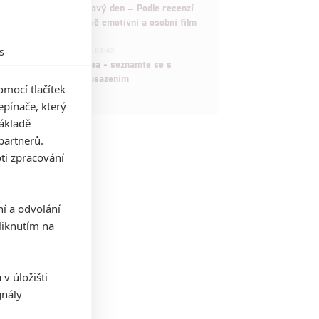
Spider-Man: Zbrusu nový den – Podle recenzí
máme čekat překvapivě emotivní a osobní film
1
s
ČLÁNEK | 30.07.2026 03:42
Velké preview: Odyssea - seznamte se s
maximálně nabitým obsazením
mocí tlačítek
pínače, který
základě
partnerů.
ti zpracování
ní a odvolání
iknutím na
v úložišti
gnály