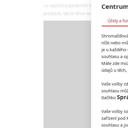
Centrum
i u nepříliš populárních
Krotitelek
se podaři
produktů, takže dříve nebo později se tuhl
Účely a fu
Shromažďován
níže nebo mů
je u každého 
souhlasu a op
Máte zde možn
údajů u těch,
Vaše volby zd
souhlasu můž
Spr
tlačítko
Vaše volby so
zařízení pod 
souhlasu a j