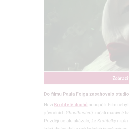
Zobrazi
Do filmu Paula Feiga zasahovalo studio
Noví
Krotitelé duchů
neuspěli. Film nebyl
původních
Ghostbusterů
začali masivně ha
Později se ale ukázalo, že
Krotitelky
nijak
když diváci dali v pokladnách jasně najevo