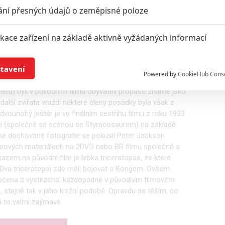
ání přesných údajů o zeměpisné poloze
ikace zařízení na základě aktivně vyžádaných informací
to, ač se to zprvu nezdálo, že se tvůrci přeci jenom
í a/nebo přístup k informacím v zařízení
stavení
 z roku 1933. Právě zde totiž byly poprvé k vidění podivný
Powered by
CookieHub Cons
aileru na nového Konga. Jak dvounohý ještěr, tak obrovští
a založená na omezených údajích a měření reklamy
ileru) byli v původním filmu obyvateli propasti známé jako
další zvířata vraždí některé členy posádky byla však z
dvounohý ještěr je ve finálním sestřihu filmu z roku 1933
alizovaný obsah, měření obsahu, průzkum publika a vývoj
ukci (společně se scénou se Styracosaurem) na základě
né dochované fotografie se pokusil Peter Jackson
nusových materiálech na 2DVD nebo BR filmu společně s
em na původní film je lebka triceratopse, ze které
hlasu s účely a funkcemi zde uvedenými dáváte nám i našim pa
í. Dva triceratopsi zde měli bojovat s Kongem. Ovšem
štění bezpečnosti, předcházení a zjišťování podvodů a odstraňov
atočena a vystřižena, každopádně v původním filmovém
a zobrazování reklamy a obsahu
a, stejně tak v jeho knižní podobě. Opravdu se těším, co
 to velmi zajímavě.