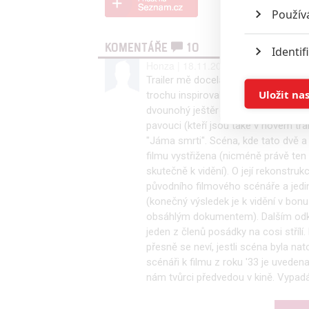
Použív
KOMENTÁŘE
10
Identif
Honza | 18.11.2016 11:31 |
0
0
Trailer mě docela překvapil. Vypadá 
Ukládán
Uložit na
trochu inspirovali u původního filmu
dvounohý ještěr , který je nyní v tr
Reklam
pavouci (kteří jsou také v novém tra
"Jáma smrti". Scéna, kde tato dvě a 
filmu vystřižena (nicméně právě ten 
Person
skutečně k vidění). O její rekonstr
služeb
původního filmového scénáře a jedi
(konečný výsledek je k vidění v bo
obsáhlým dokumentem). Dalším odkaz
Udělením sou
jeden z členů posádky na cosi stříl
možnost: Zaji
přesně se neví, jestli scéna byla n
Poskytování 
scénáři k filmu z roku '33 je uveden
nám tvůrci předvedou v kině. Vypadá