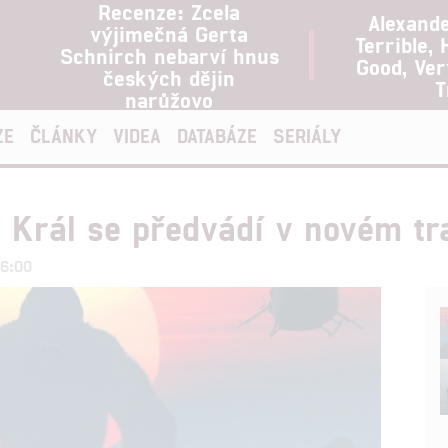
Recenze: Zcela
Alexand
výjimečná Gerta
Terrible, 
Schnirch nebarví hnus
Good, Ve
českých dějin
T
narůžovo
ZE
ČLÁNKY
VIDEA
DATABÁZE
SERIÁLY
 Král se předvádí v novém tr
06:00