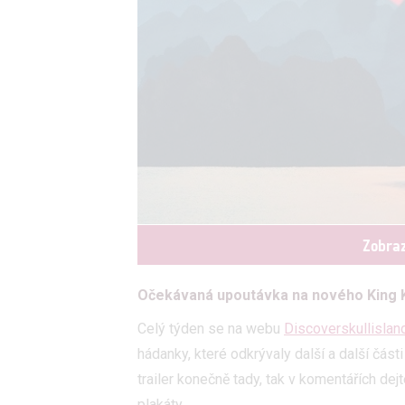
Zobraz
Očekávaná upoutávka na nového King Ko
Celý týden se na webu
Discoverskullislan
hádanky, které odkrývaly další a další část
trailer konečně tady, tak v komentářích de
plakáty.