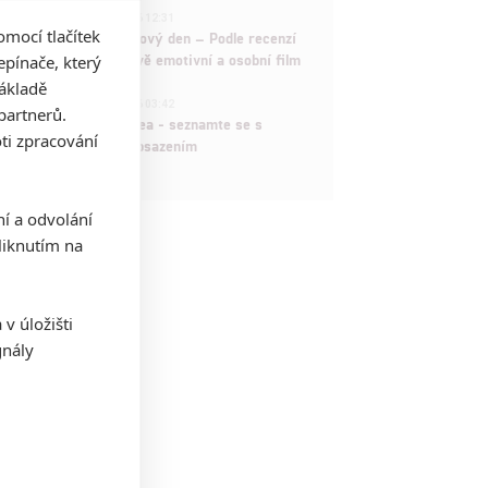
1
ČLÁNEK | 30.07.2026 12:31
mocí tlačítek
Spider-Man: Zbrusu nový den – Podle recenzí
máme čekat překvapivě emotivní a osobní film
pínače, který
základě
1
ČLÁNEK | 30.07.2026 03:42
partnerů.
Velké preview: Odyssea - seznamte se s
ti zpracování
maximálně nabitým obsazením
ní a odvolání
iknutím na
v úložišti
gnály