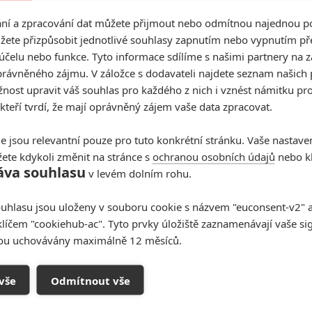
dary Pictures s názvem „Kong: Ostrov lebek“ mění
í a zpracování dat můžete přijmout nebo odmítnou najednou po
řekonatelném, originálním dobrodružství od režiséra
žete přizpůsobit jednotlivé souhlasy zapnutím nebo vypnutím pře
hromady různorodá skupina průzkumníků, aby pronikla
účelu nebo funkce. Tyto informace sdílíme s našimi partnery na 
moří. Ten je stejně tak zrádný jako nádherný a naši
rávněného zájmu. V záložce s dodavateli najdete seznam našich 
 území mytického Konga.
V hlavních rolích hrají: Tom
ost upravit váš souhlas pro každého z nich i vznést námitku pro
muel L. Jackson, John C. Reilly, Toby Kebbell, John
 kteří tvrdí, že mají oprávněný zájem vaše data zpracovat.
éru v Česku i na Slovensku 9. 3. 2017.
e jsou relevantní pouze pro tuto konkrétní stránku. Vaše nastave
ete kdykoli změnit na stránce s
ochranou osobních údajů
nebo kl
áva souhlasu
v levém dolním rohu.
uhlasu jsou uloženy v souboru cookie s názvem "euconsent-v2" a 
klíčem "cookiehub-ac". Tyto prvky úložiště zaznamenávají vaše si
sou uchovávány maximálně 12 měsíců.
Ostrov lebek
Kong: Skull Island
monster
plakát
vše
Odmítnout vše