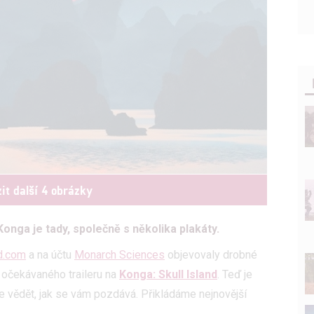
it další 4 obrázky
nga je tady, společně s několika plakáty.
d.com
a na účtu
Monarch Sciences
objevovaly drobné
i očekávaného traileru na
Konga: Skull Island
. Teď je
jte vědět, jak se vám pozdává. Přikládáme nejnovější