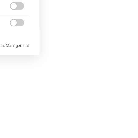


ent Management



rtnerům
ání chyb,