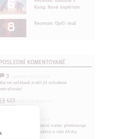
6
Kong: Nové impérium
8
Recenze: Opičí muž
POSLEDNÍ KOMENTOVANÉ
3
ČLÁNEK | 01.08.2026 16:40
Marvel nečekaně zrušil již schválené
pokračování
433
FILM | 01.08.2026 07:11
拆彈專家
1
ČLÁNEK | 30.07.2026 20:14
Děti krve a kostí: Regulérní trailer představuje
akční fantasy dobrodružství s vůní Afriky
s