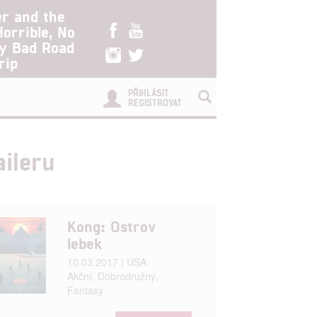
er and the
Horrible, No
ry Bad Road
rip
PŘIHLÁSIT
REGISTROVAT
aileru
Kong: Ostrov
lebek
10.03.2017 | USA
Akční, Dobrodružný,
Fantasy