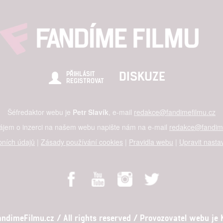
DISKUZE
PŘIHLÁSIT
REGISTROVAT
Šéfredaktor webu je
Petr Slavík
, e-mail
redakce@fandimefilmu.cz
zájem o inzerci na našem webu napište nám na e-mail
redakce@fandime
ních údajů
|
Zásady používání cookies
|
Pravidla webu
|
Upravit nasta
dimeFilmu.cz / All rights reserved / Provozovatel webu je Ko