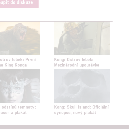
oupit do diskuze
strov lebek: První
Kong: Ostrov lebek:
na King Konga
Mezinárodní upoutávka
 odstínů temnoty:
Kong: Skull Island: Oficiální
easer a plakát
synopse, nový plakát