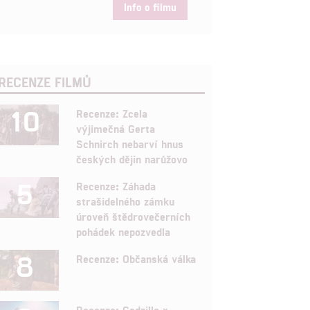
Info o filmu
RECENZE FILMŮ
10
Recenze: Zcela
výjimečná Gerta
Schnirch nebarví hnus
českých dějin narůžovo
5
Recenze: Záhada
strašidelného zámku
úroveň štědrovečerních
pohádek nepozvedla
8
Recenze: Občanská válka
Recenze: Godzilla x