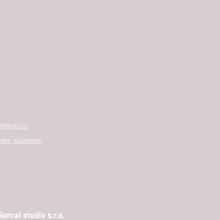
filmu.cz
vení soukromí
ncal studio s.r.o.