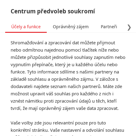
Centrum předvoleb soukromí
❯
Účely a funkce
Oprávněný zájem
Partneři
Pro
Tog
Shromažďování a zpracování dat můžete přijmout
navi
nebo odmítnou najednou pomocí tlačítek níže nebo
můžete přizpůsobit jednotlivé souhlasy zapnutím nebo
Colossal: Anne Hathaway
vypnutím přepínače, který je u každého účelu nebo
funkce. Tyto informace sdílíme s našimi partnery na
ovládá "Godzillu" - První
základě souhlasu a oprávněného zájmu. V záložce s
video
dodavateli najdete seznam našich partnerů. Máte zde
možnost upravit váš souhlas pro každého z nich i
Napsal:
vznést námitku proti zpracování údajů u těch, kteří
Petr Slavík - (Anarvin)
, 10.09.2016 17:32
tvrdí, že mají oprávněný zájem vaše data zpracovat.
Vaše volby zde jsou relevantní pouze pro tuto
konkrétní stránku. Vaše nastavení a odvolání souhlasu