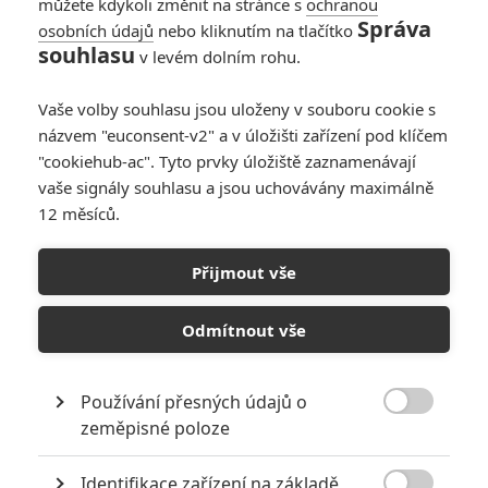
můžete kdykoli změnit na stránce s
ochranou
Správa
osobních údajů
nebo kliknutím na tlačítko
souhlasu
v levém dolním rohu.
Vaše volby souhlasu jsou uloženy v souboru cookie s
názvem "euconsent-v2" a v úložišti zařízení pod klíčem
"cookiehub-ac". Tyto prvky úložiště zaznamenávají
vaše signály souhlasu a jsou uchovávány maximálně
Zobrazit další 2 obrázky
12 měsíců.
Osobní indie drama kombinované se souboji obřích
Přijmout vše
monster? Možná to zní divně, ale podle ohlasů z Toronta
to docela funguje.
Odmítnout vše
Když Gloria ztratí práci a snoubence, odstěhuje se z New
Yorku a vrátí se zpátky do svého rodného města, kde by si za
Používání přesných údajů o

jiných okolností mohla klidně lízat rány, ale na to nebude mít
zeměpisné poloze
bohužel čas. Svět totiž obletí zpráva, že Soul demoluje jakýsi
Identifikace zařízení na základě
obří ještěr. Gloria si začne postupně uvědomovat, že tahle