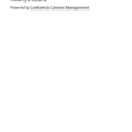
pro zámořských kritiků docela dobře funguje.
Powered by
CookieHub Consent Management
Teď se objevilo vůbec první video z filmu, ke kterému režisér
dodává:
"Je ze začátku filmu a ukazuje, jak se Gloria a Oscar
vyvíjejí, zatímco je svět v šoku. Stejně jako ve skutečnosti,
nedokážou ani tady vzdálené tragédie a masivní destrukce
zastavit každodenní životy"