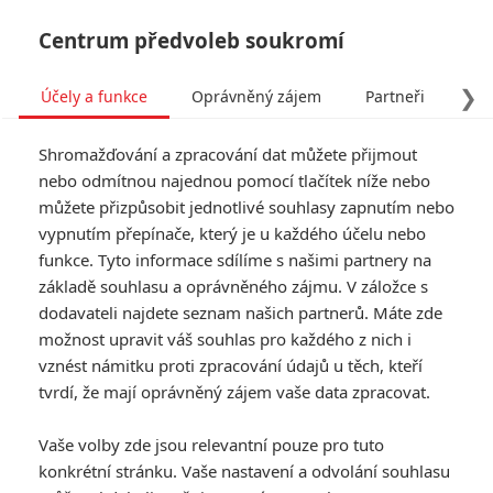
Centrum předvoleb soukromí
❯
Účely a funkce
Oprávněný zájem
Partneři
Pro
Tog
Shromažďování a zpracování dat můžete přijmout
navi
nebo odmítnou najednou pomocí tlačítek níže nebo
můžete přizpůsobit jednotlivé souhlasy zapnutím nebo
Krotitelé duchů na Blu-ray
vypnutím přepínače, který je u každého účelu nebo
funkce. Tyto informace sdílíme s našimi partnery na
vyjdou v prodlouženém
základě souhlasu a oprávněného zájmu. V záložce s
sestřihu
dodavateli najdete seznam našich partnerů. Máte zde
možnost upravit váš souhlas pro každého z nich i
Napsal:
vznést námitku proti zpracování údajů u těch, kteří
Petr Slavík - (Anarvin)
, 31.08.2016 21:06
tvrdí, že mají oprávněný zájem vaše data zpracovat.
Vaše volby zde jsou relevantní pouze pro tuto
konkrétní stránku. Vaše nastavení a odvolání souhlasu