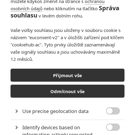
můžete kdykoli změnit na stránce s
ochranou
Správa
osobních údajů
nebo kliknutím na tlačítko
souhlasu
v levém dolním rohu.
Vaše volby souhlasu jsou uloženy v souboru cookie s
názvem "euconsent-v2" a v úložišti zařízení pod klíčem
"cookiehub-ac". Tyto prvky úložiště zaznamenávají
vaše signály souhlasu a jsou uchovávány maximálně
Zobrazit další 2 obrázky
12 měsíců.
Fandové Krotitelek dostanou na domácím videu delší
Přijmout vše
verzi filmu.
Odmítnout vše
Příznivci budou mít radost, odpůrci se budou děsit:
Krotitelé
duchů
na domácím videu vyjdou v prodlouženém sestřihu,
který má zhruba čtvrt hodiny navíc oproti verzi, která se
Use precise geolocation data

promítala v kinech. Režisér
Paul Feig
před časem
v rozhovoru uvedl, že jde jak o scény, které byly dokončené,
Identify devices based on

information actively requested
ale nakonec byly vystřiženy, aby film v kinech rychleji utíkal,