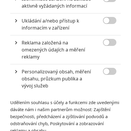

aktivně vyžádaných informací
Recenze filmu vytýkají nelogický děj, slabého antagonistu,
nevyužití postav, nekonzistentní atmosféru nebo kostrbatý
Ukládání a/nebo přístup k
střih. Pokud recenzenti něco chválí, je to především několik

informacím v zařízení
ústředních herců (
Margot Robbie
,
Will Smith
,
Jared Leto
),
soundtrack a zábavnost celého filmu. Vesměs se pak
Reklama založená na

recenzenti shodují, že je
Suicide Squad
lepší než
Batman
omezených údajích a měření
reklamy
v Superman
, ale ne o moc.
Abyste si ještě na poslední chvíli mohli udělat vlastní
Personalizovaný obsah, měření
obrázek, přidáváme finální záplavu upoutávek a fotek:

obsahu, průzkum publika a
vývoj služeb
Udělením souhlasu s účely a funkcemi zde uvedenými
dáváte nám i našim partnerům možnost: Zajištění
bezpečnosti, předcházení a zjišťování podvodů a
odstraňování chyb, Poskytování a zobrazování
reklamy a obsahu