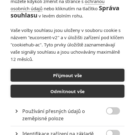
můžete kdykoli změnit na stránce s
ochranou
Správa
osobních údajů
nebo kliknutím na tlačítko
souhlasu
v levém dolním rohu.
Vaše volby souhlasu jsou uloženy v souboru cookie s
Warner Bros.
názvem "euconsent-v2" a v úložišti zařízení pod klíčem
"cookiehub-ac". Tyto prvky úložiště zaznamenávají
Zobrazit dalších 18 obrázků
vaše signály souhlasu a jsou uchovávány maximálně
12 měsíců.
Přidáváme poslední dávku videí a fotek před českou
premiérou.
Přijmout vše
Zatímco my vám povíme, co říkáme na
Sebevražedný
oddíl
zítra, v zahraničí už se první recenze objevují dnes. A pro
Odmítnout vše
komiksový svět
DC
to opět není žádná pěkná vizitka.
Rotten
Tomatoes
zatím zaznamenávají 47 recenzí, z toho 33%
Používání přesných údajů o
negativních. Průměrná známka činí 5.3 z deseti. Ani redaktoři

zeměpisné poloze
z menších fanouškovských webů, které na Rottenech
nenajdete, však ale nejsou povětšinou vyloženě nadšení.
Identifikace zařízení na základě