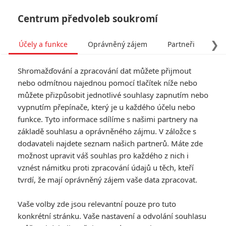
Centrum předvoleb soukromí
❯
Účely a funkce
Oprávněný zájem
Partneři
Pro
Tog
Shromažďování a zpracování dat můžete přijmout
navi
nebo odmítnou najednou pomocí tlačítek níže nebo
můžete přizpůsobit jednotlivé souhlasy zapnutím nebo
Suicide Squad: Zahraniční
vypnutím přepínače, který je u každého účelu nebo
funkce. Tyto informace sdílíme s našimi partnery na
recenze nejsou nic moc
základě souhlasu a oprávněného zájmu. V záložce s
dodavateli najdete seznam našich partnerů. Máte zde
Napsal:
Petr Slavík - (Anarvin)
, 02.08.2016 22:15
možnost upravit váš souhlas pro každého z nich i
vznést námitku proti zpracování údajů u těch, kteří
tvrdí, že mají oprávněný zájem vaše data zpracovat.
Vaše volby zde jsou relevantní pouze pro tuto
konkrétní stránku. Vaše nastavení a odvolání souhlasu