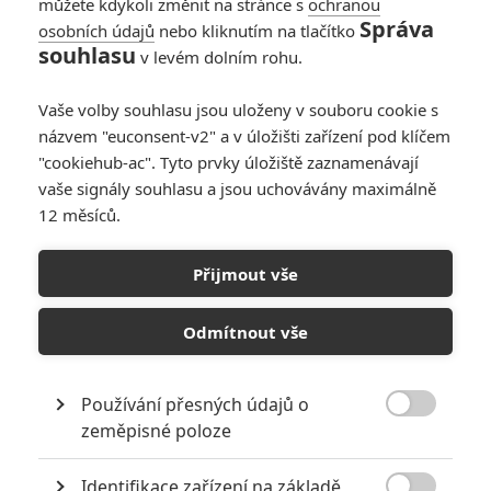
můžete kdykoli změnit na stránce s
ochranou
Správa
osobních údajů
nebo kliknutím na tlačítko
souhlasu
v levém dolním rohu.
Vaše volby souhlasu jsou uloženy v souboru cookie s
názvem "euconsent-v2" a v úložišti zařízení pod klíčem
"cookiehub-ac". Tyto prvky úložiště zaznamenávají
Zobrazit další 1 obrázek
vaše signály souhlasu a jsou uchovávány maximálně
12 měsíců.
Film doplňuje další a další postavy, z nichž je řada
opravdu mocná. Čeká nás ohromující válka božstev
Přijmout vše
nebo jedna velká změť?
Podívejme se blíže na další várku novinek ohledně
Thora:
Odmítnout vše
Ragnarok
. Jako v minulém článku, i zde se nevyhneme
menším spoilerům.
Používání přesných údajů o

V rámci materiálu, který se na letošním Comic-Conu promítal,
zeměpisné poloze
se na plátně kromě ohnivého démona Surtura mihnul také
Identifikace zařízení na základě
Fenris Wolf
- ohromný vlk, který je podle mýtu potomkem