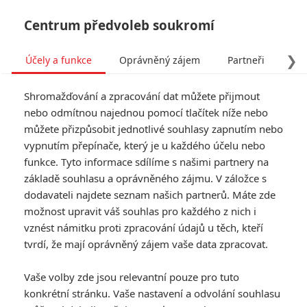
Centrum předvoleb soukromí
❯
Účely a funkce
Oprávněný zájem
Partneři
Pro
Tog
Shromažďování a zpracování dat můžete přijmout
navi
nebo odmítnou najednou pomocí tlačítek níže nebo
můžete přizpůsobit jednotlivé souhlasy zapnutím nebo
Thor: Ragnarok začíná
vypnutím přepínače, který je u každého účelu nebo
funkce. Tyto informace sdílíme s našimi partnery na
nabírat božské rozměry
základě souhlasu a oprávněného zájmu. V záložce s
dodavateli najdete seznam našich partnerů. Máte zde
Napsal:
Aleš N. - (Nyar)
, 31.07.2016 10:28
možnost upravit váš souhlas pro každého z nich i
vznést námitku proti zpracování údajů u těch, kteří
tvrdí, že mají oprávněný zájem vaše data zpracovat.
Vaše volby zde jsou relevantní pouze pro tuto
konkrétní stránku. Vaše nastavení a odvolání souhlasu