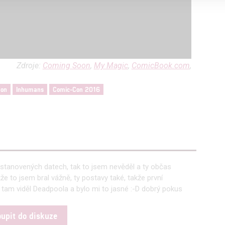
alizovaný obsah, měření obsahu, průzkum publika a vývoj
hlasu s účely a funkcemi zde uvedenými dáváte nám i našim pa
Zdroje:
Coming Soon
,
My Magic
,
ComicBook.com
,
štění bezpečnosti, předcházení a zjišťování podvodů a odstraňov
a zobrazování reklamy a obsahu
Con
Inhumans
Comic-Con 2016
o stanovených datech, tak to jsem nevěděl a ty občas
e to jsem bral vážně, ty postavy také, takže první
tam viděl Deadpoola a bylo mi to jasné :-D dobrý pokus
oupit do diskuze