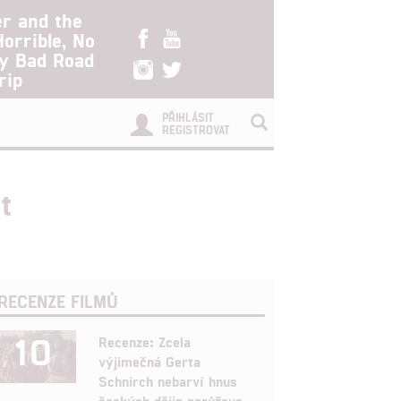
er and the
Horrible, No
ry Bad Road
rip
PŘIHLÁSIT
REGISTROVAT
t
RECENZE FILMŮ
10
Recenze: Zcela
výjimečná Gerta
Schnirch nebarví hnus
českých dějin narůžovo