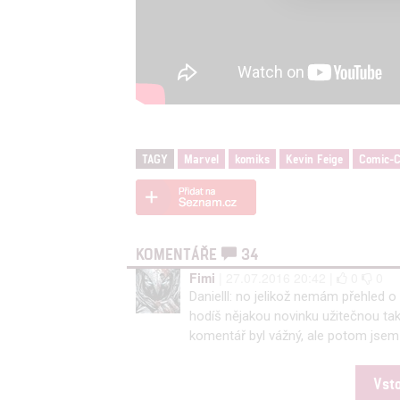
Person
služeb
Udělením sou
možnost: Zaji
Poskytování 
TAGY
Marvel
komiks
Kevin Feige
Comic-
KOMENTÁŘE
34
Fimi
| 27.07.2016 20:42 |
0
0
Danielll: no jelikož nemám přehled 
hodíš nějakou novinku užitečnou takž
komentář byl vážný, ale potom jsem 
Vst