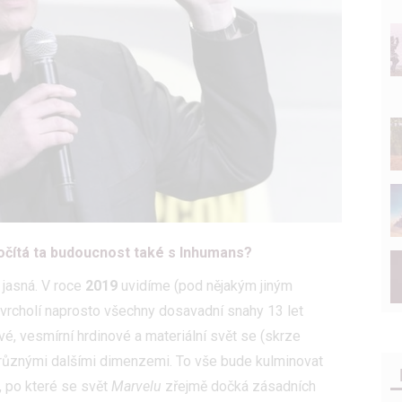
 Počítá ta budoucnost také s Inhumans?
jasná. V roce
2019
uvidíme (pod nějakým jiným
yvrcholí naprosto všechny dosavadní snahy 13 let
é, vesmírní hrdinové a materiální svět se (skrze
 různými dalšími dimenzemi. To vše bude kulminovat
 po které se svět
Marvelu
zřejmě dočká zásadních