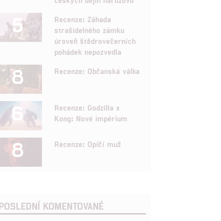
5
Recenze: Záhada
strašidelného zámku
úroveň štědrovečerních
pohádek nepozvedla
8
Recenze: Občanská válka
6
Recenze: Godzilla x
Kong: Nové impérium
8
Recenze: Opičí muž
POSLEDNÍ KOMENTOVANÉ