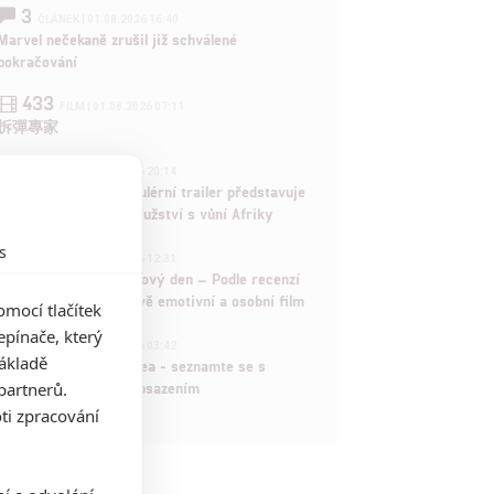
3
ČLÁNEK | 01.08.2026 16:40
Marvel nečekaně zrušil již schválené
pokračování
433
FILM | 01.08.2026 07:11
拆彈專家
1
ČLÁNEK | 30.07.2026 20:14
Děti krve a kostí: Regulérní trailer představuje
akční fantasy dobrodružství s vůní Afriky
s
1
ČLÁNEK | 30.07.2026 12:31
Spider-Man: Zbrusu nový den – Podle recenzí
máme čekat překvapivě emotivní a osobní film
mocí tlačítek
pínače, který
1
ČLÁNEK | 30.07.2026 03:42
základě
Velké preview: Odyssea - seznamte se s
partnerů.
maximálně nabitým obsazením
ti zpracování