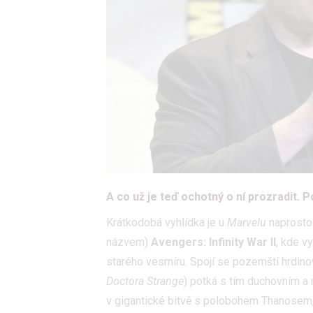
A co už je teď ochotný o ní prozradit.
Krátkodobá vyhlídka je u
Marvelu
naprosto 
názvem)
Avengers: Infinity War II
, kde v
starého vesmíru. Spojí se pozemští hrdinov
Doctora Strange
) potká s tím duchovním a
v gigantické bitvě s polobohem Thanosem,