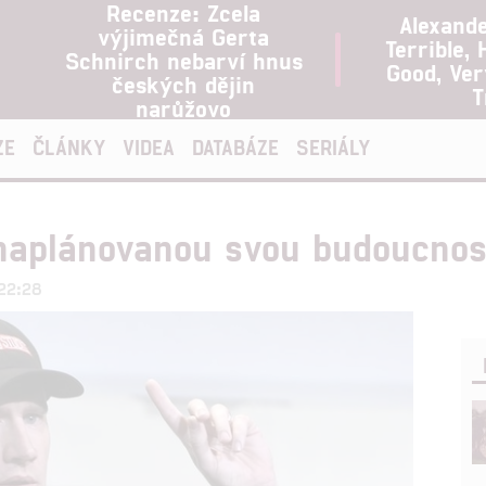
Recenze: Zcela
Alexand
výjimečná Gerta
Terrible, 
Schnirch nebarví hnus
Good, Ve
českých dějin
T
narůžovo
ZE
ČLÁNKY
VIDEA
DATABÁZE
SERIÁLY
naplánovanou svou budoucnos
 22:28