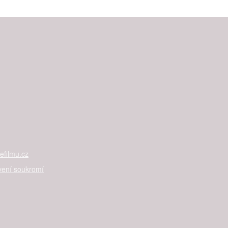
filmu.cz
vení soukromí