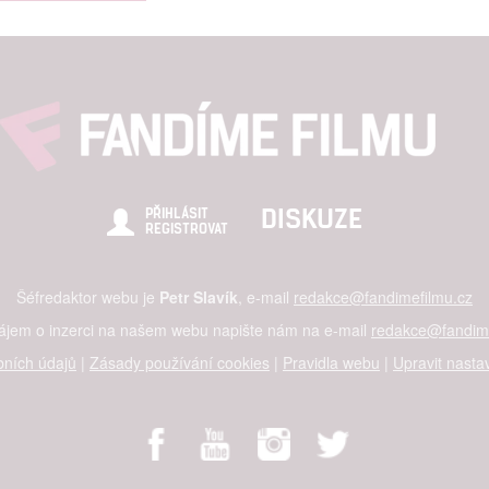
DISKUZE
PŘIHLÁSIT
REGISTROVAT
Šéfredaktor webu je
Petr Slavík
, e-mail
redakce@fandimefilmu.cz
zájem o inzerci na našem webu napište nám na e-mail
redakce@fandime
ních údajů
|
Zásady používání cookies
|
Pravidla webu
|
Upravit nasta