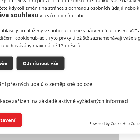
e jsou relevantní pouze pro tuto konkrétní stránku. Vaše nastave
u. Pokud budou mít divácký úspěch, dvojek se dočkají
ete kdykoli změnit na stránce s
ochranou osobních údajů
nebo kl
vel
nebo samozřejmě
Spider-Man
. Další filmy nejsou
áva souhlasu
v levém dolním rohu.
nem
. Ale co ti zmiňovaní dosud nepředstavení
uhlasu jsou uloženy v souboru cookie s názvem "euconsent-v2" a 
ervíruje?
klíčem "cookiehub-ac". Tyto prvky úložiště zaznamenávají vaše si
ezervované termíny
1.5. 2020
,
10.7. 2020
a
6.11. 2020
.
sou uchovávány maximálně 12 měsíců.
vše
Odmítnout vše
ání přesných údajů o zeměpisné poloze
ikace zařízení na základě aktivně vyžádaných informací
í a/nebo přístup k informacím v zařízení
stavení
Powered by
CookieHub Cons
a založená na omezených údajích a měření reklamy