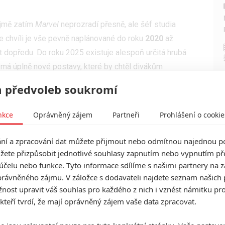
jmě zatím
Marvel
neprozradí přesně, ale šéf studia
le chvíli je vše pevně naplánované do roku
2020
až
t dopředu. Do roku 2025 existuje alespoň určitá hrubá
má úplně nové postavy, které by chtěl divákům
samostatných filmech, i když je podle něj docela dobře
 předvoleb soukromí
veny už v některém z následujících filmů Fáze 3.
 komiksech se soupiska týmu Avengers ve filmech
nkce
Oprávněný zájem
Partneři
Prohlášení o cookie
 na vlastní kůži. Jednoho dne ale zažijeme takový tým
í a zpracování dat můžete přijmout nebo odmítnou najednou po
o původních členů. Ta doba je pořád ještě daleko, ale
žete přizpůsobit jednotlivé souhlasy zapnutím nebo vypnutím pře
ko v komiksech můžou hrdinové na čas zmizet,
účelu nebo funkce. Tyto informace sdílíme s našimi partnery na 
bjeví.
rávněného zájmu. V záložce s dodavateli najdete seznam našich 
ost upravit váš souhlas pro každého z nich i vznést námitku pro
ekávat? Feige uvedl, že jedním z filmů uvedených do
 kteří tvrdí, že mají oprávněný zájem vaše data zpracovat.
e byli odloženi, ale pořád se s nimi počítá. Kdo bude
tě můžeme počítat s tím, že uvidíme další filmy s hrdiny,