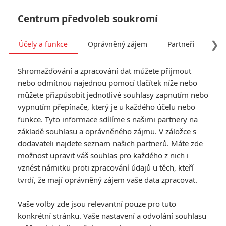
Centrum předvoleb soukromí
❯
Účely a funkce
Oprávněný zájem
Partneři
Pro
Tog
Shromažďování a zpracování dat můžete přijmout
navi
nebo odmítnou najednou pomocí tlačítek níže nebo
můžete přizpůsobit jednotlivé souhlasy zapnutím nebo
Muži, kteří nenávidí ženy:
vypnutím přepínače, který je u každého účelu nebo
funkce. Tyto informace sdílíme s našimi partnery na
Vyšla první recenze
základě souhlasu a oprávněného zájmu. V záložce s
dodavateli najdete seznam našich partnerů. Máte zde
Napsal:
Petr Slavík - (Anarvin)
, 07.12.2011 01:30
možnost upravit váš souhlas pro každého z nich i
vznést námitku proti zpracování údajů u těch, kteří
tvrdí, že mají oprávněný zájem vaše data zpracovat.
Vaše volby zde jsou relevantní pouze pro tuto
konkrétní stránku. Vaše nastavení a odvolání souhlasu