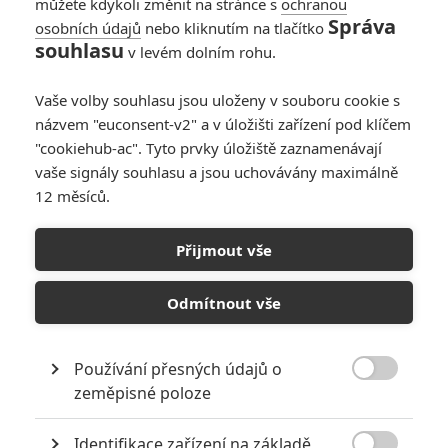
můžete kdykoli změnit na stránce s
ochranou
Správa
osobních údajů
nebo kliknutím na tlačítko
souhlasu
v levém dolním rohu.
Vaše volby souhlasu jsou uloženy v souboru cookie s
názvem "euconsent-v2" a v úložišti zařízení pod klíčem
"cookiehub-ac". Tyto prvky úložiště zaznamenávají
Jak se na novinku Davida Finchera dívají za oceánem?
vaše signály souhlasu a jsou uchovávány maximálně
12 měsíců.
V zámořských médiích momentálně bují poměrně pikantní
kauza, která by eventuelně mohla mít dopad na celou
Přijmout vše
kritickou obec. Recenze na Muže, kteří nenávidí ženy měly
začít vycházet až 13. prosince, ale aby se „Muži“ mohli
Odmítnout vše
ucházet o výroční ceny newyorských filmových kritiků, Sony
jim film pustila dřív. Projekce ale měla sloužit čistě
k posouzení filmu pro případné udělení ceny, recenzentské
Používání přesných údajů o

zeměpisné poloze
embargo se tím nijak nezměnilo. Přesto se kritik New York
magazínu David Denby rozhodl (nebo byl možná
Identifikace zařízení na základě
vydavatelem dotlačen) závazek porušit a vznikla z toho