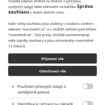
můžete kdykoli změnit na stránce s
ochranou
Správa
osobních údajů
nebo kliknutím na tlačítko
souhlasu
v levém dolním rohu.
Vaše volby souhlasu jsou uloženy v souboru cookie s
názvem "euconsent-v2" a v úložišti zařízení pod klíčem
"cookiehub-ac". Tyto prvky úložiště zaznamenávají
vaše signály souhlasu a jsou uchovávány maximálně
12 měsíců.
Robert Downey Jr., Chris Hemsworth a Jeremy Renner
se o své budoucnosti v Marvel Universe vyjádřili
Přijmout vše
aktuálně, o ostatních také víme dost.
Každou chvíli mluvíme o
Doctoru Strangeovi
,
Ant-Manovi
,
Odmítnout vše
Strážcích Galaxie
,
Inhumans
,
Black Pantherovi
nebo
Ms.
Marvel
. V těch všech a v mnohých dalších leží budoucnost
Používání přesných údajů o
Marvelu. To ale ještě neznamená, že by jim úspěšná stará

zeměpisné poloze
garda hodlala uhnout z cesty.
Robert Downey Jr.
jeden čas prakticky bez přestávky točil
Identifikace zařízení na základě