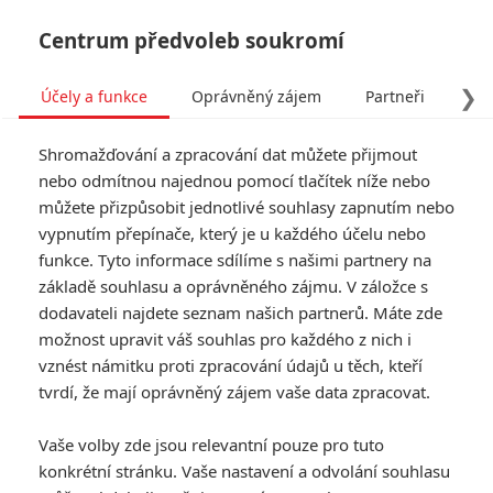
Centrum předvoleb soukromí
❯
Účely a funkce
Oprávněný zájem
Partneři
Pro
Tog
Shromažďování a zpracování dat můžete přijmout
navi
nebo odmítnou najednou pomocí tlačítek níže nebo
můžete přizpůsobit jednotlivé souhlasy zapnutím nebo
Marvel: Jak dlouho ještě
vypnutím přepínače, který je u každého účelu nebo
funkce. Tyto informace sdílíme s našimi partnery na
budeme vídat původní
základě souhlasu a oprávněného zájmu. V záložce s
Avengers
dodavateli najdete seznam našich partnerů. Máte zde
možnost upravit váš souhlas pro každého z nich i
Napsal:
vznést námitku proti zpracování údajů u těch, kteří
Petr Slavík - (Anarvin)
, 01.10.2014 23:20
tvrdí, že mají oprávněný zájem vaše data zpracovat.
Vaše volby zde jsou relevantní pouze pro tuto
konkrétní stránku. Vaše nastavení a odvolání souhlasu