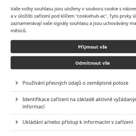
Vaše volby souhlasu jsou uloženy v souboru cookie s názv
a v úložišti zařízení pod klíčem "cookiehub-ac". Tyto prvky ú
zaznamenávají vaše signály souhlasu a jsou uchovávány m
měsíců.
Přijmout vše
Luke Evans se obětuje za rodinu i své poddané a
odevzdá se temnotě.
Odmítnout vše
Drákula: Neznámá legenda
se
dlouho odkládal
a teď jde
najednou vše ráz na ráz. Před týdnem jsme viděli první plakát,
Používání přesných údajů o zeměpisné poloze
teď je tu první trailer a už na podzim vyrážíme do kin. První
upoutávka není vyloženě špatná. Turecká vojska působí
Identifikace zařízení na základě aktivně vyžádaný
docela impozantně a
Luke Evans
v hlavní roli se hezky mění
informací
v hejno netopýrů. Ale čas od času by neškodilo natočit
klasický fantasy epos v LOTRovském duchu. Nový
Drákula
Ukládání a/nebo přístup k informacím v zařízení
opět musí mít už v prvním traileru rockovou muziku,
videoklipovitý střih a spoustu naleštěného pozlátka, které