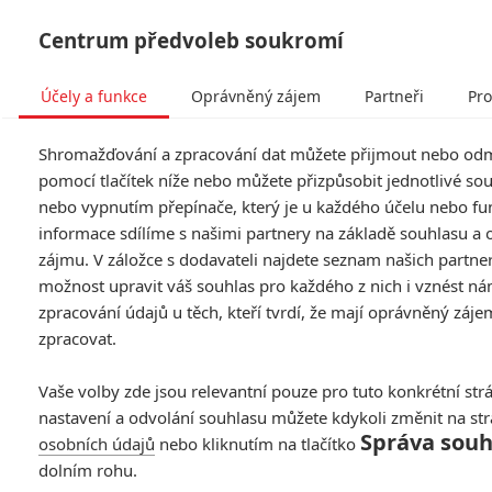
Centrum předvoleb soukromí
Účely a funkce
Oprávněný zájem
Partneři
Pro
Tog
Shromažďování a zpracování dat můžete přijmout nebo od
navi
pomocí tlačítek níže nebo můžete přizpůsobit jednotlivé so
nebo vypnutím přepínače, který je u každého účelu nebo fu
Drákula: Neznámá legenda
informace sdílíme s našimi partnery na základě souhlasu a
zájmu. V záložce s dodavateli najdete seznam našich partne
- trailer dorazil
možnost upravit váš souhlas pro každého z nich i vznést ná
zpracování údajů u těch, kteří tvrdí, že mají oprávněný záje
Napsal:
Petr Slavík - (Anarvin)
, 24.06.2014 13:40
zpracovat.
Vaše volby zde jsou relevantní pouze pro tuto konkrétní str
nastavení a odvolání souhlasu můžete kdykoli změnit na st
Správa souh
osobních údajů
nebo kliknutím na tlačítko
dolním rohu.