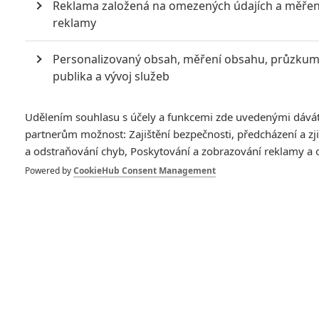
Reklama založená na omezených údajích a měřen
známe z filmů jako
Underworld, 300
nebo
Sněhurka a lovec
.
reklamy
Jako by filmaři měli potřebu nedostatky v rozmachu,
Personalizovaný obsah, měření obsahu, průzku
zajímavém ději a postavách nahrazovat násilným wow
publika a vývoj služeb
efektem, který ale může fungovat jen pár minut. Na konečně
soudy je ale samozřejmě ještě brzy, nebylo by to poprvé ani
Udělením souhlasu s účely a funkcemi zde uvedenými dává
naposledy, kdy by upoutávka výsledný film zkreslovala.
partnerům možnost: Zajištění bezpečnosti, předcházení a z
a odstraňování chyb, Poskytování a zobrazování reklamy a
Drákula: Neznámá legenda: 
Powered by
CookieHub Consent Management