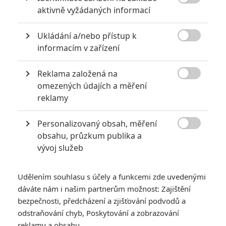

kampaň naopak už od začátku otevřeně přiznává, že půjde o
aktivně vyžádaných informací
nekompromisní snímek, plný těžkých témat, jako jsou
Ukládání a/nebo přístup k
nacismus, znásilnění, nadřazený přístup mužů k ženám,

informacím v zařízení
osobní zbabělost a především celospolečenský trend zavírat
před prohřešky oči.
Reklama založená na

Audiovizuální podoba kampaně se pak nebojí být agresivní,
omezených údajích a měření
reklamy
provokativní a především mimořádně svébytná. Potvrdily to i
nejnovější fotografie, které ústřední herecká dvojice (
Daniel
Personalizovaný obsah, měření
Craig a Rooney Mara
) nafotila exkluzivně pro
Magazín

obsahu, průzkum publika a
Empire
(najdete je dole v galerii, vedle nových fotek přímo z
vývoj služeb
filmu). V doprovodném článku pak magazín především
dopodrobna rozebírá již známá fakta. Asi nejzajímavější je
Udělením souhlasu s účely a funkcemi zde uvedenými
část, která se zaobírá obsazením Rooney Mara do role
dáváte nám i našim partnerům možnost: Zajištění
Lisbeth Salander. Protože co si budeme povídat, i když jsme
bezpečnosti, předcházení a zjišťování podvodů a
v redakci skálopevně přesvědčeni o tom, že precizní Fincher
odstraňování chyb, Poskytování a zobrazování
reklamy a obsahu
dokáže přinést daleko zajímavější filmovou verzi Milénia, než