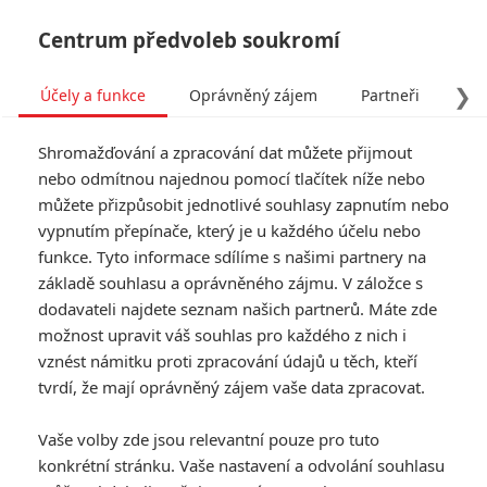
Centrum předvoleb soukromí
❯
Účely a funkce
Oprávněný zájem
Partneři
Pro
Tog
Shromažďování a zpracování dat můžete přijmout
navi
nebo odmítnou najednou pomocí tlačítek níže nebo
můžete přizpůsobit jednotlivé souhlasy zapnutím nebo
Muži, kteří nenávidí ženy:
vypnutím přepínače, který je u každého účelu nebo
funkce. Tyto informace sdílíme s našimi partnery na
Tak trochu jiný blockbuster
základě souhlasu a oprávněného zájmu. V záložce s
dodavateli najdete seznam našich partnerů. Máte zde
Napsal:
Petr Slavík - (Anarvin)
, 02.10.2011 14:07
možnost upravit váš souhlas pro každého z nich i
vznést námitku proti zpracování údajů u těch, kteří
tvrdí, že mají oprávněný zájem vaše data zpracovat.
Vaše volby zde jsou relevantní pouze pro tuto
konkrétní stránku. Vaše nastavení a odvolání souhlasu