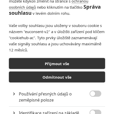
můžete kdykoli změnit na stránce s
ochranou
Správa
osobních údajů
nebo kliknutím na tlačítko
souhlasu
v levém dolním rohu.
Vaše volby souhlasu jsou uloženy v souboru cookie s
názvem "euconsent-v2" a v úložišti zařízení pod klíčem
"cookiehub-ac". Tyto prvky úložiště zaznamenávají
Zobrazit dalších 9 obrázků
vaše signály souhlasu a jsou uchovávány maximálně
12 měsíců.
Fincherova novinka bude jiná než švédský film, ale také
jiná, než všechny ostatní blockbustery. (Fotky z Empire).
Přijmout vše
Můžeme se jenom dohadovat, nakolik je
David Fincher
osobně zapojený do propagace Mužů, kteří nenávidí ženy.
Odmítnout vše
Důležité je, že ta propagace filmu slouží jako jeho
prodloužená ruka. Nikdo nám necpe typicky hollywoodské
Používání přesných údajů o
prefabrikáty, které by se za jiných okolností snažily prudérní

zeměpisné poloze
Američany přesvědčit o tom, že jde vlastně o docela
konvenční thriller s Jamesem Bondem v hlavní roli. Celá
Identifikace zařízení na základě