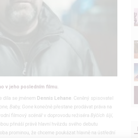
 v jeho posledním filmu.
te díla se jménem
Dennis Lehane
. Ceněný spisovatel
one, Baby, Gone
konečně přestane prodávat práva na
ůvodní filmový scénář v doprovodu režiséra
Býčích šíjí
,
sebou přináší právě hlavní hvězdu svého debutu
m oba prominou, že chceme poukázat hlavně na ústřední