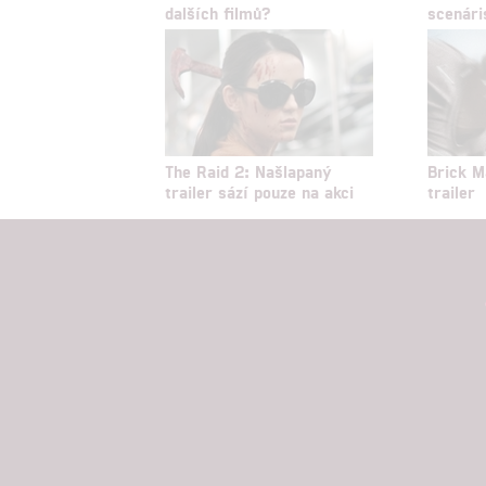
možnost: Zaji
dalších filmů?
scenári
Poskytování 
The Raid 2: Našlapaný
Brick M
trailer sází pouze na akci
trailer