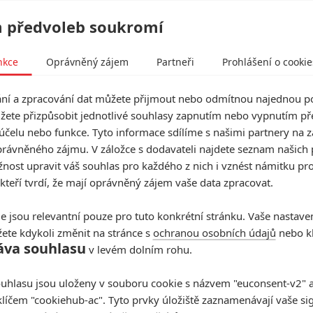
lfinim
, pro kterého se bohužel jedná o úplně poslední
 předvoleb soukromí
ak jinak, než "Drop", bar, kam si mafiáni chodí na čas
astanou, když tuhle zapadlou nalejvárnu vykrade parta
nkce
Oprávněný zájem
Partneři
Prohlášení o cookie
e od Lehaneho bych takhle snadné sousto nečekal. Ve
John Ortiz
a film uvidíme v kinech poslední říjnový
í a zpracování dat můžete přijmout nebo odmítnou najednou po
žete přizpůsobit jednotlivé souhlasy zapnutím nebo vypnutím pře
účelu nebo funkce. Tyto informace sdílíme s našimi partnery na 
rávněného zájmu. V záložce s dodavateli najdete seznam našich 
ost upravit váš souhlas pro každého z nich i vznést námitku pro
 kteří tvrdí, že mají oprávněný zájem vaše data zpracovat.
e jsou relevantní pouze pro tuto konkrétní stránku. Vaše nastave
ete kdykoli změnit na stránce s
ochranou osobních údajů
nebo kl
áva souhlasu
v levém dolním rohu.
uhlasu jsou uloženy v souboru cookie s názvem "euconsent-v2" a 
klíčem "cookiehub-ac". Tyto prvky úložiště zaznamenávají vaše si