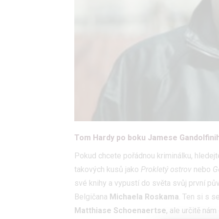
Tom Hardy po boku Jamese Gandolfiniho
Pokud chcete pořádnou kriminálku, hledej
takových kusů jako
Prokletý ostrov
nebo
G
své knihy a vypustí do světa svůj první p
Belgičana
Michaela Roskama
. Ten si s 
Matthiase Schoenaertse
, ale určitě ná