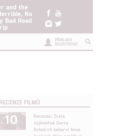
er and the
Horrible, No
ry Bad Road
rip
PŘIHLÁSIT
REGISTROVAT
RECENZE FILMŮ
10
Recenze: Zcela
výjimečná Gerta
Schnirch nebarví hnus
českých dějin narůžovo