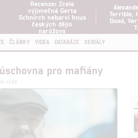
Recenze: Zcela
Alexand
výjimečná Gerta
Terrible, 
Schnirch nebarví hnus
Good, Ve
českých dějin
T
narůžovo
ZE
ČLÁNKY
VIDEA
DATABÁZE
SERIÁLY
 úschovna pro mafiány
014 11:55