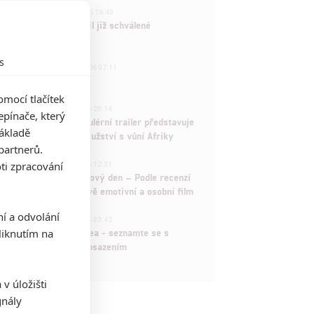
3
ČLÁNEK | 01.08.2026 16:40
Marvel nečekaně zrušil již schválené
pokračování
s
433
FILM | 01.08.2026 07:11
拆彈專家
mocí tlačítek
1
ČLÁNEK | 30.07.2026 20:14
pínače, který
Děti krve a kostí: Regulérní trailer představuje
základě
akční fantasy dobrodružství s vůní Afriky
partnerů.
1
ti zpracování
ČLÁNEK | 30.07.2026 12:31
Spider-Man: Zbrusu nový den – Podle recenzí
máme čekat překvapivě emotivní a osobní film
ní a odvolání
1
ČLÁNEK | 30.07.2026 03:42
iknutím na
Velké preview: Odyssea - seznamte se s
maximálně nabitým obsazením
v úložišti
gnály