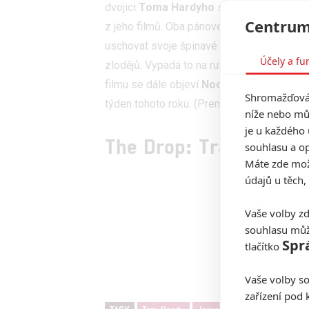
dvojici
Toma Hardyho
s
Jamesem Gando
Centrum
z jeho filmů. Oba pánové budou provozovat j
uschovat svoje špinavé prachy. Problémy n
Účely a fu
zlodějů. Vypadá to na rutinní zápletku, al
filmu se dále objeví
Noomi Rapace
nebo
Shromažďován
týden tohoto roku. (Premiéra v ČR
30.10.
).
níže nebo mů
je u každého 
The Drop: Trailer
souhlasu a op
Máte zde možn
údajů u těch,
Vaše volby zd
souhlasu můž
Spr
tlačítko
Vaše volby so
zařízení pod 