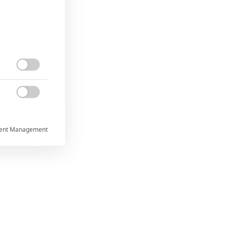


ent Management



rtnerům