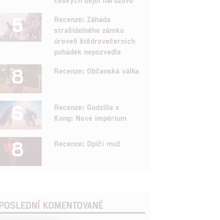
5
Recenze: Záhada
strašidelného zámku
úroveň štědrovečerních
pohádek nepozvedla
8
Recenze: Občanská válka
6
Recenze: Godzilla x
Kong: Nové impérium
8
Recenze: Opičí muž
POSLEDNÍ KOMENTOVANÉ