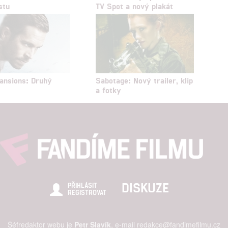
štění bezpečnosti, předcházení a zjišťování podvodů a odstraňov
stu
TV Spot a nový plakát
a zobrazování reklamy a obsahu
ansions: Druhý
Sabotage: Nový trailer, klip
a fotky
DISKUZE
PŘIHLÁSIT
REGISTROVAT
Šéfredaktor webu je
Petr Slavík
, e-mail
redakce@fandimefilmu.cz